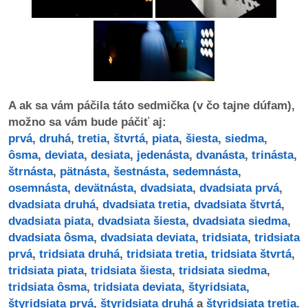
dobrá
prax
práca
A ak sa vám páčila táto sedmička (v čo tajne dúfam),
odkazy
možno sa vám bude páčiť aj:
prvá
,
druhá
,
tretia
,
štvrtá
,
piata
,
šiesta
,
siedma
,
petície
ôsma
,
deviata
,
desiata
,
jedenásta
,
dvanásta
,
trinásta
,
štrnásta
,
pätnásta
,
šestnásta
,
sedemnásta
,
z
osemnásta
,
devätnásta
,
dvadsiata
,
dvadsiata prvá
,
médií
dvadsiata druhá
,
dvadsiata tretia
,
dvadsiata štvrtá
,
dvadsiata piata
,
dvadsiata šiesta
,
dvadsiata siedma
,
videá
dvadsiata ôsma
,
dvadsiata deviata
,
tridsiata
,
tridsiata
prvá
,
tridsiata druhá
,
tridsiata tretia
,
tridsiata štvrtá
,
vychádzky
tridsiata piata
,
tridsiata šiesta
,
tridsiata siedma
,
/
tridsiata ôsma
,
tridsiata deviata
,
štyridsiata
,
knihy
štyridsiata prvá
,
štyridsiata druhá
a
štyridsiata tretia
.