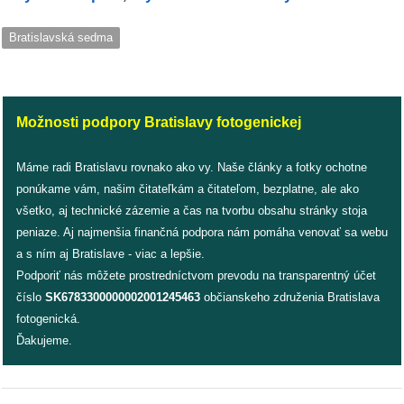
/
výstavy
Bratislavská sedma
o
nás
Možnosti podpory Bratislavy fotogenickej
podpora
Máme radi Bratislavu rovnako ako vy. Naše články a fotky ochotne
podporte
ponúkame vám, našim čitateľkám a čitateľom, bezplatne, ale ako
nás
všetko, aj technické zázemie a čas na tvorbu obsahu stránky stoja
peniaze. Aj najmenšia finančná podpora nám pomáha venovať sa webu
podporili
a s ním aj Bratislave - viac a lepšie.
nás
Podporiť nás môžete prostredníctvom prevodu na transparentný účet
číslo
SK6783300000002001245463
občianskeho združenia Bratislava
autorské
fotogenická.
zázemie
Ďakujeme.
kontaktujte
nás