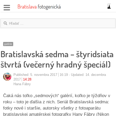
správy
fotoflešky
názory
galérie
Bratislavská sedma – štyridsiata
|
blogy
štvrtá (večerný hradný špeciál)
rozhovory
Published:
5. novembra 2017
16:19
Updated: 14. decembra
2017
14:28
fotky
Hana Fábry
protesty
Čaká nás toľko „sedmových“ galérií, koľko je týždňov v
roku – toto je ďalšia z nich. Seriál Bratislavská sedma:
granty
fotky nové i staršie, autorsky všetky z fotoaparátu
bratislavskej amatérskej fotografky Hany Fábry (Nikon