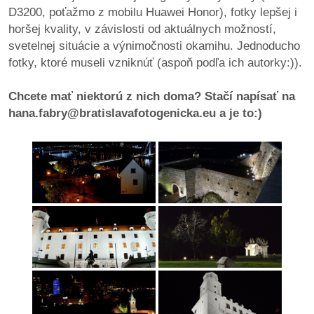
pozvánky
D3200, poťažmo z mobilu Huawei Honor), fotky lepšej i
horšej kvality, v závislosti od aktuálnych možností,
Historický
svetelnej situácie a výnimočnosti okamihu. Jednoducho
kalendár
fotky, ktoré museli vzniknúť (aspoň podľa ich autorky:)).
zákony
Chcete mať niektorú z nich doma? Stačí napísať na
hana.fabry@bratislavafotogenicka.eu a je to:)
mestské
časti
kauzy
konania
stavebné
konania
pripomienkové
konania