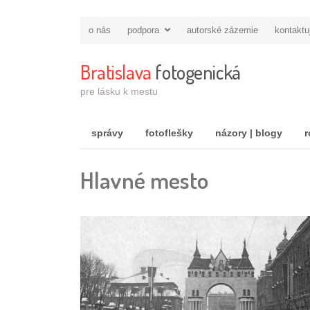
o nás
podpora
autorské zázemie
kontaktu
Bratislava
fotogenická
pre lásku k mestu
správy
fotoflešky
názory | blogy
r
Hlavné mesto