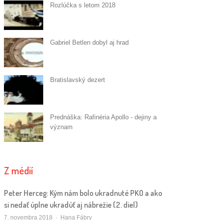
Rozlúčka s letom 2018
Gabriel Betlen dobyl aj hrad
Bratislavský dezert
Prednáška: Rafinéria Apollo - dejiny a
význam
Z médií
Peter Herceg: Kým nám bolo ukradnuté PKO a ako
si nedať úplne ukradúť aj nábrežie (2. diel)
Autor/ka
7. novembra 2018
Hana Fábry