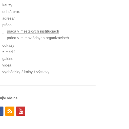
kauzy
dobrá prax
adresár
práca
práca v mestských inštitúciach
práca v mimovládnych organizáciách
odkazy
z médií
galérie
videá
vychádzky / knihy / výstavy
ujte nás na
f
r
y
a
s
o