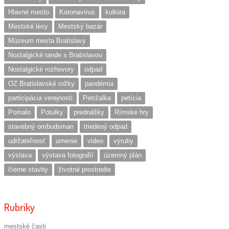
Hlavné mesto
Koronavírus
kultúra
Mestské lesy
Mestský bazár
Múzeum mesta Bratislavy
Nostalgické rande s Bratislavou
Nostalgické rozhovory
odpad
OZ Bratislavské rožky
pandémia
participácia verejnosti
Petržalka
petícia
Pomalo
Potulky
prednášky
Rímske hry
stavebný ombudsman
triedený odpad
udržateľnosť
umenie
video
výruby
výstava
výstava fotografií
územný plán
čierne stavby
životné prostredie
Rubriky
mestské časti