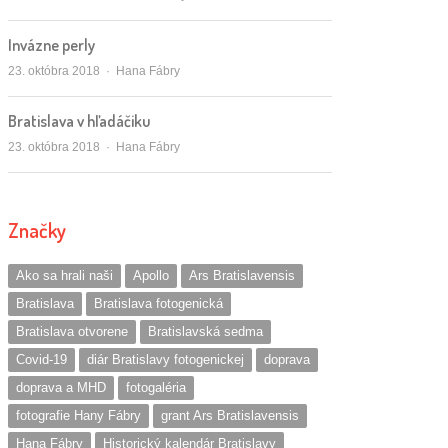
Invázne perly
Autor/ka
23. októbra 2018
Hana Fábry
Bratislava v hľadáčiku
Autor/ka
23. októbra 2018
Hana Fábry
Značky
Ako sa hrali naši
Apollo
Ars Bratislavensis
Bratislava
Bratislava fotogenická
Bratislava otvorene
Bratislavská sedma
Covid-19
diár Bratislavy fotogenickej
doprava
doprava a MHD
fotogaléria
fotografie Hany Fábry
grant Ars Bratislavensis
Hana Fábry
Historický kalendár Bratislavy