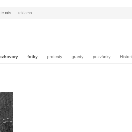
jte nás
reklama
ozhovory
fotky
protesty
granty
pozvánky
Histor