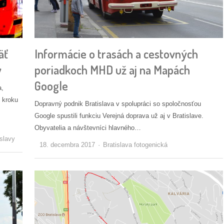
äť
Informácie o trasách a cestovných
y
poriadkoch MHD už aj na Mapách
Google
a,
 kroku
Dopravný podnik Bratislava v spolupráci so spoločnosťou
Google spustili funkciu Verejná doprava už aj v Bratislave.
Obyvatelia a návštevníci hlavného…
slavy
Autor/ka
18. decembra 2017
Bratislava fotogenická