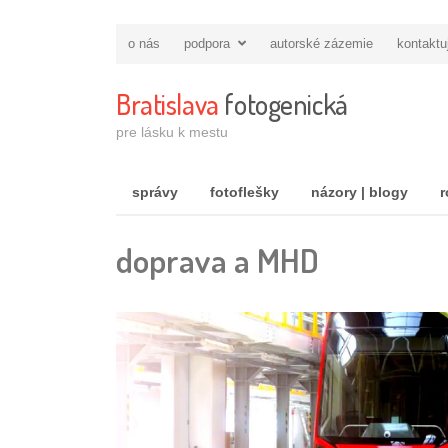
o nás
podpora
autorské zázemie
kontaktu
Bratislava
fotogenická
pre lásku k mestu
správy
fotoflešky
názory | blogy
r
doprava a MHD