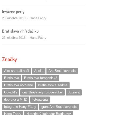
Invázne perly
Autor/ka
23. októbra 2018
Hana Fábry
Bratislava v hľadáčiku
Autor/ka
23. októbra 2018
Hana Fábry
Značky
Ako sa hrali naši
Apollo
Ars Bratislavensis
Bratislava
Bratislava fotogenická
Bratislava otvorene
Bratislavská sedma
Covid-19
diár Bratislavy fotogenickej
doprava
doprava a MHD
fotogaléria
fotografie Hany Fábry
grant Ars Bratislavensis
Hana Fábry
Historický kalendár Bratislavy