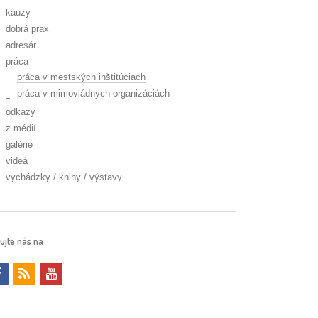
kauzy
dobrá prax
adresár
práca
práca v mestských inštitúciach
práca v mimovládnych organizáciách
odkazy
z médií
galérie
videá
vychádzky / knihy / výstavy
ujte nás na
f
r
y
a
s
o