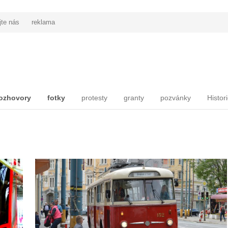
jte nás
reklama
ozhovory
fotky
protesty
granty
pozvánky
Histor