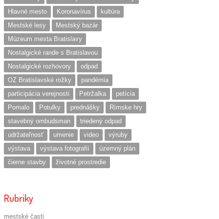
Hlavné mesto
Koronavírus
kultúra
Mestské lesy
Mestský bazár
Múzeum mesta Bratislavy
Nostalgické rande s Bratislavou
Nostalgické rozhovory
odpad
OZ Bratislavské rožky
pandémia
participácia verejnosti
Petržalka
petícia
Pomalo
Potulky
prednášky
Rímske hry
stavebný ombudsman
triedený odpad
udržateľnosť
umenie
video
výruby
výstava
výstava fotografií
územný plán
čierne stavby
životné prostredie
Rubriky
mestské časti