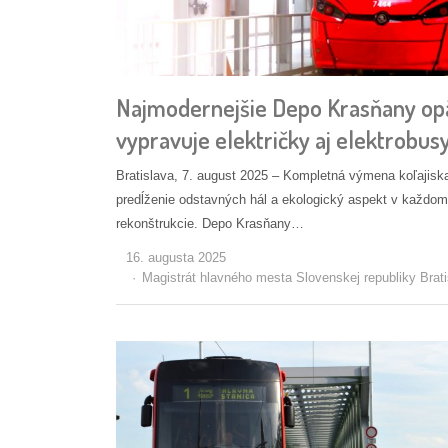
Najmodernejšie Depo Krasňany op
vypravuje električky aj elektrobus
Bratislava, 7. august 2025 – Kompletná výmena koľajisk
predĺženie odstavných hál a ekologický aspekt v každom
rekonštrukcie. Depo Krasňany…
16. augusta 2025
Autor/ka
Magistrát hlavného mesta Slovenskej republiky Brati