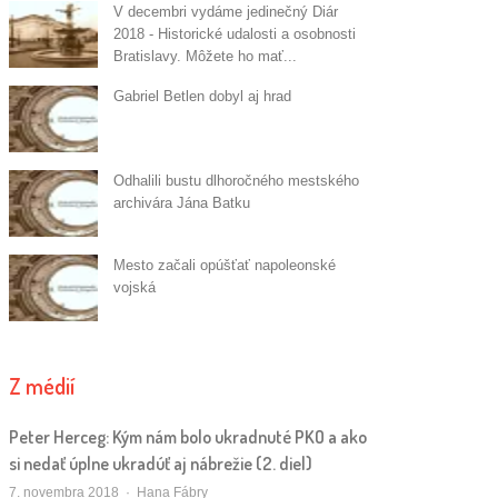
V decembri vydáme jedinečný Diár
2018 - Historické udalosti a osobnosti
Bratislavy. Môžete ho mať...
Gabriel Betlen dobyl aj hrad
Odhalili bustu dlhoročného mestského
archivára Jána Batku
Mesto začali opúšťať napoleonské
vojská
Z médií
Peter Herceg: Kým nám bolo ukradnuté PKO a ako
si nedať úplne ukradúť aj nábrežie (2. diel)
Autor/ka
7. novembra 2018
Hana Fábry