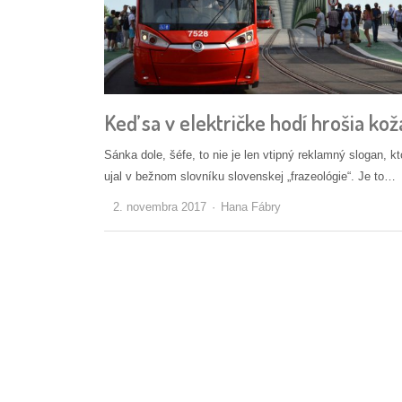
Keď sa v električke hodí hrošia kož
Sánka dole, šéfe, to nie je len vtipný reklamný slogan, kt
ujal v bežnom slovníku slovenskej „frazeológie“. Je to…
Autor/ka
2. novembra 2017
Hana Fábry