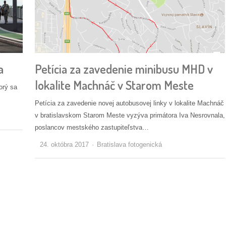
a
Petícia za zavedenie minibusu MHD v
lokalite Machnáč v Starom Meste
orý sa
Petícia za zavedenie novej autobusovej linky v lokalite Machnáč
v bratislavskom Starom Meste vyzýva primátora Iva Nesrovnala,
poslancov mestského zastupiteľstva…
Autor/ka
24. októbra 2017
Bratislava fotogenická