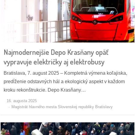
dobrá
prax
práca
Najmodernejšie Depo Krasňany opäť
odkazy
vypravuje električky aj elektrobusy
petície
Bratislava, 7. august 2025 – Kompletná výmena koľajiska,
z
predĺženie odstavných hál a ekologický aspekt v každom
médií
kroku rekonštrukcie. Depo Krasňany…
videá
16. augusta 2025
Magistrát hlavného mesta Slovenskej republiky Bratislavy
vychádzky
/
knihy