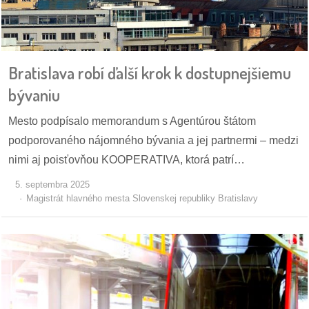
pozvánky
Historický
kalendár
Bratislava robí ďalší krok k dostupnejšiemu
bývaniu
zákony
Mesto podpísalo memorandum s Agentúrou štátom
mestské
podporovaného nájomného bývania a jej partnermi – medzi
časti
nimi aj poisťovňou KOOPERATIVA, ktorá patrí…
kauzy
5. septembra 2025
Magistrát hlavného mesta Slovenskej republiky Bratislavy
konania
stavebné
konania
pripomienkové
konania