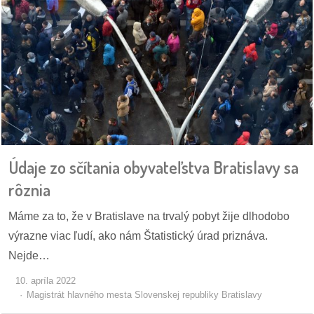
/
výstavy
o
nás
podpora
podporte
nás
Údaje zo sčítania obyvateľstva Bratislavy sa
rôznia
podporili
nás
Máme za to, že v Bratislave na trvalý pobyt žije dlhodobo
výrazne viac ľudí, ako nám Štatistický úrad priznáva.
autorské
Nejde…
zázemie
10. apríla 2022
kontaktujte
Magistrát hlavného mesta Slovenskej republiky Bratislavy
nás