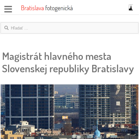
správy
fotoflešky
Magistrát hlavného mesta
názory
|
Slovenskej republiky Bratislavy
blogy
rozhovory
fotky
protesty
granty