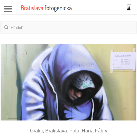
správy
fotoflešky
názory
|
blogy
rozhovory
fotky
protesty
granty
Grafiti, Bratislava. Foto: Hana Fábry