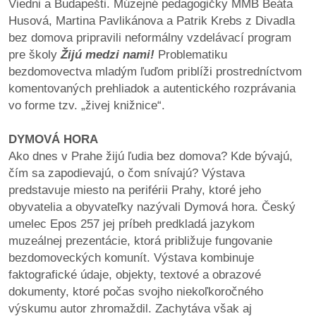
Viedni a Budapešti. Múzejné pedagogičky MMB Beáta
Husová, Martina Pavlikánova a Patrik Krebs z Divadla
bez domova pripravili neformálny vzdelávací program
pre školy
Žijú medzi nami!
Problematiku
bezdomovectva mladým ľuďom priblíži prostredníctvom
komentovaných prehliadok a autentického rozprávania
vo forme tzv. „živej knižnice“.
DYMOVÁ HORA
Ako dnes v Prahe žijú ľudia bez domova? Kde bývajú,
čím sa zapodievajú, o čom snívajú? Výstava
predstavuje miesto na periférii Prahy, ktoré jeho
obyvatelia a obyvateľky nazývali Dymová hora. Český
umelec Epos 257 jej príbeh predkladá jazykom
muzeálnej prezentácie, ktorá približuje fungovanie
bezdomoveckých komunít. Výstava kombinuje
faktografické údaje, objekty, textové a obrazové
dokumenty, ktoré počas svojho niekoľkoročného
výskumu autor zhromaždil. Zachytáva však aj