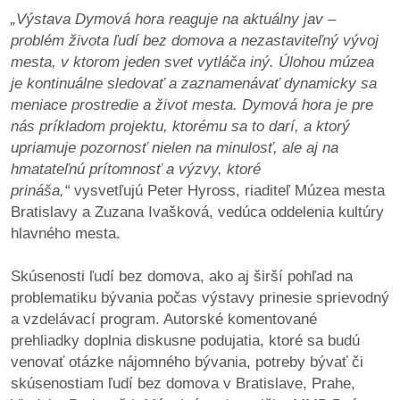
„Výstava Dymová hora reaguje na aktuálny jav –
problém života ľudí bez domova a nezastaviteľný vývoj
mesta, v ktorom jeden svet vytláča iný. Úlohou múzea
je kontinuálne sledovať a zaznamenávať dynamicky sa
meniace prostredie a život mesta. Dymová hora je pre
nás príkladom projektu, ktorému sa to darí, a ktorý
upriamuje pozornosť nielen na minulosť, ale aj na
hmatateľnú prítomnosť a výzvy, ktoré
prináša,“
vysvetľujú Peter Hyross, riaditeľ Múzea mesta
Bratislavy a Zuzana Ivašková, vedúca oddelenia kultúry
hlavného mesta.
Skúsenosti ľudí bez domova, ako aj širší pohľad na
problematiku bývania počas výstavy prinesie sprievodný
a vzdelávací program. Autorské komentované
prehliadky doplnia diskusne podujatia, ktoré sa budú
venovať otázke nájomného bývania, potreby bývať či
skúsenostiam ľudí bez domova v Bratislave, Prahe,