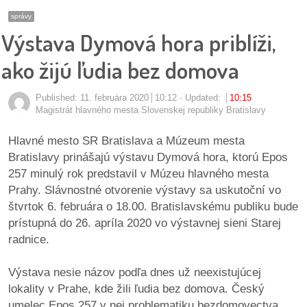
pozvánky
správy
Výstava Dymová hora priblíži,
Historický
kalendár
ako žijú ľudia bez domova
zákony
Published:
11. februára 2020
10:12
Updated:
10:15
Magistrát hlavného mesta Slovenskej republiky Bratislavy
mestské
časti
Hlavné mesto SR Bratislava a Múzeum mesta
Bratislavy prinášajú výstavu Dymová hora, ktorú Epos
kauzy
257 minulý rok predstavil v Múzeu hlavného mesta
Prahy. Slávnostné otvorenie výstavy sa uskutoční vo
konania
štvrtok 6. februára o 18.00. Bratislavskému publiku bude
prístupná do 26. apríla 2020 vo výstavnej sieni Starej
radnice.
stavebné
konania
Výstava nesie názov podľa dnes už neexistujúcej
lokality v Prahe, kde žili ľudia bez domova. Český
pripomienkové
umelec Epos 257 v nej problematiku bezdomovectva
konania