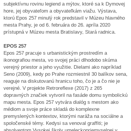
subjektívnu rovinu legiend a mýtov, ktoré sa k Dymovej
hore, jej obyvateľom a obyvateľkám viažu. Výstava,
ktorú Epos 257 minulý rok predstavil v Múzeu hlavného
mesta Prahy, je od 6. februára do 26. apríla 2020
prístupná v Múzeu mesta Bratislavy, Stará radnica.
EPOS 257
Epos 257 pracuje s urbanistickým prostredím a
ikonografiou mesta, vo svojej práci dlhodobo skúma
verejný priestor a jeho využitie. Dielami ako napríklad
Seno (2009), kedy po Prahe rozmiestnil 30 balíkov sena,
reaguje na diskutovanú hranicu toho, čo je a čo nie je
verejné. V projekte Retroreflexe (2017) z 265
dopravných značiek vytvoril na fasáde domu symbolickú
mapu mesta. Epos 257 vytvára dialóg s mestom ako
médiom a svoje práce skladá do komplexne
premyslených kontextov, ktorými naráža na sociálne a
spoločenské témy. Kedysi sa venoval graffiti; je
absolventom Vysokej školy umeleckopriemyselnej v