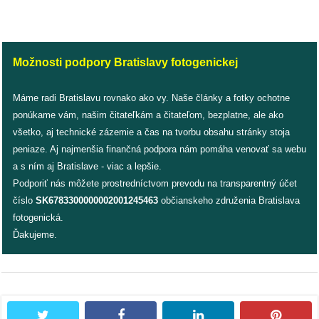
Možnosti podpory Bratislavy fotogenickej
Máme radi Bratislavu rovnako ako vy. Naše články a fotky ochotne
ponúkame vám, našim čitateľkám a čitateľom, bezplatne, ale ako
všetko, aj technické zázemie a čas na tvorbu obsahu stránky stoja
peniaze. Aj najmenšia finančná podpora nám pomáha venovať sa webu
a s ním aj Bratislave - viac a lepšie.
Podporiť nás môžete prostredníctvom prevodu na transparentný účet
číslo
SK6783300000002001245463
občianskeho združenia Bratislava
fotogenická.
Ďakujeme.
twitter
facebook
linkedin
pintere