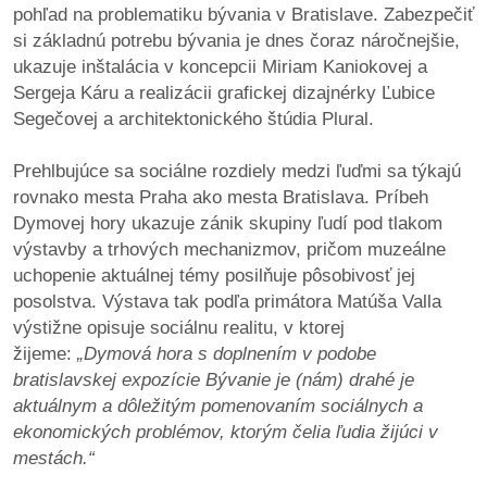
pohľad na problematiku bývania v Bratislave. Zabezpečiť
si základnú potrebu bývania je dnes čoraz náročnejšie,
reklama
ukazuje inštalácia v koncepcii Miriam Kaniokovej a
Sergeja Káru a realizácii grafickej dizajnérky Ľubice
Segečovej a architektonického štúdia Plural.
Prehlbujúce sa sociálne rozdiely medzi ľuďmi sa týkajú
rovnako mesta Praha ako mesta Bratislava. Príbeh
Dymovej hory ukazuje zánik skupiny ľudí pod tlakom
výstavby a trhových mechanizmov, pričom muzeálne
uchopenie aktuálnej témy posilňuje pôsobivosť jej
posolstva. Výstava tak podľa primátora Matúša Valla
výstižne opisuje sociálnu realitu, v ktorej
žijeme:
„Dymová hora s doplnením v podobe
bratislavskej expozície Bývanie je (nám) drahé je
aktuálnym a dôležitým pomenovaním sociálnych a
ekonomických problémov, ktorým čelia ľudia žijúci v
mestách.“