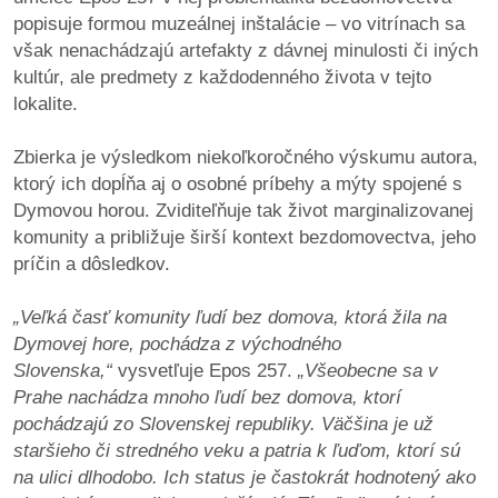
popisuje formou muzeálnej inštalácie – vo vitrínach sa
však nenachádzajú artefakty z dávnej minulosti či iných
dobrá
kultúr, ale predmety z každodenného života v tejto
prax
lokalite.
práca
Zbierka je výsledkom niekoľkoročného výskumu autora,
ktorý ich dopĺňa aj o osobné príbehy a mýty spojené s
odkazy
Dymovou horou. Zviditeľňuje tak život marginalizovanej
komunity a približuje širší kontext bezdomovectva, jeho
petície
príčin a dôsledkov.
z
„Veľká časť komunity ľudí bez domova, ktorá žila na
médií
Dymovej hore, pochádza z východného
Slovenska,“
vysvetľuje Epos 257.
„Všeobecne sa v
videá
Prahe nachádza mnoho ľudí bez domova, ktorí
pochádzajú zo Slovenskej republiky. Väčšina je už
vychádzky
staršieho či stredného veku a patria k ľuďom, ktorí sú
/
na ulici dlhodobo. Ich status je častokrát hodnotený ako
knihy