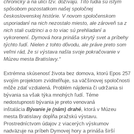
chronický a na ulici tzv. dožívajú. Títo ľudia sú istým
/
spôsobom pozostatkom našej spoločnej
výstavy
československej histórie. V novom spoločenskom
usporiadaní na nich nezostalo miesto, ale zároveň sa z
o
nich stali cudzinci a o to viac sú prehliadaní a
nás
vykorenení. Dymová hora prináša skrytý svet a príbehy
týchto ľudí. Nielen z tohto dôvodu, ale práve preto som
podpora
veľmi rád, že si výstava našla svoje pokračovanie v
Múzeu mesta Bratislavy.“
podporte
nás
Extrémna skúsenosť života bez domova, ktorú Epos 257
svojím projektom zviditeľňuje, sa väčšinovej spoločnosti
podporili
môže zdať vzdialená. Problém nájdenia či udržania si
nás
bývania sa však týka mnohých ľudí. Téme
nedostupnosti bývania je preto venovaná
autorské
inštalácia
Bývanie je (nám) drahé
, ktorá v Múzeu
zázemie
mesta Bratislavy dopĺňa pražskú výstavu.
Prostredníctvom údajov z viacerých výskumov
kontaktujte
nadväzuje na príbeh Dymovej hory a prináša širší
nás