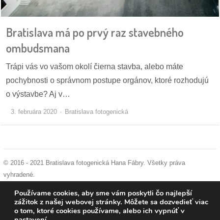
pozvánky
Bratislava má po prvý raz stavebného
Historický
kalendár
ombudsmana
zákony
Trápi vás vo vašom okolí čierna stavba, alebo máte
pochybnosti o správnom postupe orgánov, ktoré rozhodujú
mestské
o výstavbe? Aj v…
časti
3. februára 2020
Bratislava fotogenická
kauzy
konania
© 2016 - 2021 Bratislava fotogenická Hana Fábry. Všetky práva
stavebné
vyhradené.
konania
podmienky používania
|
ochrana osobných údajov
|
súhlas s používaním
Používame cookies, aby sme vám poskytli čo najlepší
cookies
zážitok z našej webovej stránky. Môžete sa dozvedieť viac
pripomienkové
o tom, ktoré cookies používame, alebo ich vypnúť v
konania
nastavení
.