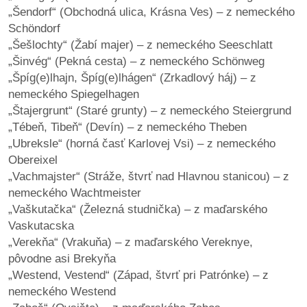
„Šendorf“ (Obchodná ulica, Krásna Ves) – z nemeckého
Schöndorf
„Šešlochty“ (Žabí majer) – z nemeckého Seeschlatt
„Šinvég“ (Pekná cesta) – z nemeckého Schönweg
„Špíg(e)lhajn, Špíg(e)lhágen“ (Zrkadlový háj) – z
nemeckého Spiegelhagen
„Štajergrunt“ (Staré grunty) – z nemeckého Steiergrund
„Tébeň, Tibeň“ (Devín) – z nemeckého Theben
„Ubreksle“ (horná časť Karlovej Vsi) – z nemeckého
Obereixel
„Vachmajster“ (Stráže, štvrť nad Hlavnou stanicou) – z
nemeckého Wachtmeister
„Vaškutačka“ (Železná studnička) – z maďarského
Vaskutacska
„Verekňa“ (Vrakuňa) – z maďarského Vereknye,
pôvodne asi Brekyňa
„Westend, Vestend“ (Západ, štvrť pri Patrónke) – z
nemeckého Westend