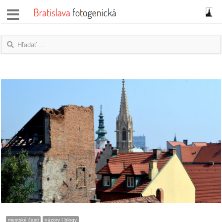
správy
fotoflešky
názory
|
blogy
rozhovory
fotky
protesty
granty
mestské časti
názory | blogy