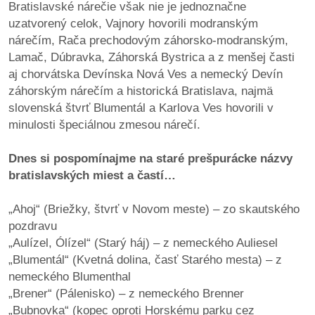
Bratislavské nárečie však nie je jednoznačne
uzatvorený celok, Vajnory hovorili modranským
dobrá
nárečím, Rača prechodovým záhorsko-modranským,
prax
Lamač, Dúbravka, Záhorská Bystrica a z menšej časti
aj chorvátska Devínska Nová Ves a nemecký Devín
práca
záhorským nárečím a historická Bratislava, najmä
slovenská štvrť Blumentál a Karlova Ves hovorili v
odkazy
minulosti špeciálnou zmesou nárečí.
petície
Dnes si pospomínajme na staré prešpurácke názvy
bratislavských miest a častí…
z
médií
„Ahoj“ (Briežky, štvrť v Novom meste) – zo skautského
pozdravu
videá
„Aulízel, Ólízel“ (Starý háj) – z nemeckého Auliesel
„Blumentál“ (Kvetná dolina, časť Starého mesta) – z
vychádzky
nemeckého Blumenthal
/
„Brener“ (Pálenisko) – z nemeckého Brenner
knihy
„Bubnovka“ (kopec oproti Horskému parku cez