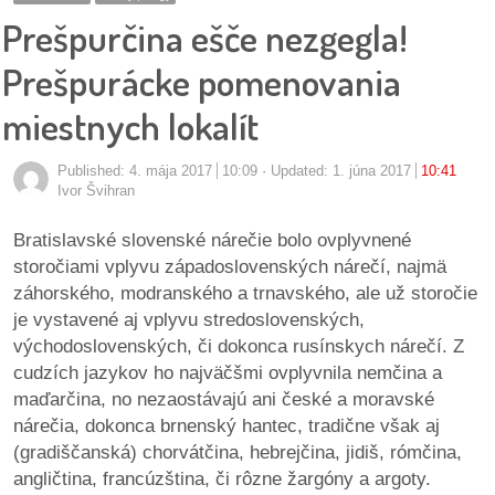
pozvánky
Prešpurčina ešče nezgegla!
Historický
Prešpurácke pomenovania
kalendár
miestnych lokalít
zákony
Published:
4. mája 2017
10:09
Updated: 1. júna 2017
10:41
Ivor Švihran
mestské
časti
Bratislavské slovenské nárečie bolo ovplyvnené
storočiami vplyvu západoslovenských nárečí, najmä
kauzy
záhorského, modranského a trnavského, ale už storočie
je vystavené aj vplyvu stredoslovenských,
konania
východoslovenských, či dokonca rusínskych nárečí. Z
cudzích jazykov ho najväčšmi ovplyvnila nemčina a
stavebné
maďarčina, no nezaostávajú ani české a moravské
konania
nárečia, dokonca brnenský hantec, tradične však aj
(gradiščanská) chorvátčina, hebrejčina, jidiš, rómčina,
pripomienkové
angličtina, francúzština, či rôzne žargóny a argoty.
konania