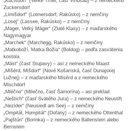
„Kučišdorf“ (Veľké Tŕnie, časť Vinosád) – z nemeckého
Zuckersdorf
„Limišdorf“ (Loimersdorf, Rakúsko) – z nemčiny
„Losej“ (Lassee, Rakúsko) – z nemčiny
„Mager, Velký Máger“ (Zlaté Klasy) – z maďarského
Nagymagyar
„Marchek“ (Marchegg, Rakúsko) – z nemčiny
„Matkoboží, Matka Božia“ (Boldog) – podľa zasvätenia
kostola
„Mást“ (časť Stupavy) – asi z nemeckého Maast
„Mišérd, Mišdorf“ (Nové Košariská, časť Dunajskej
Lužnej) – z maďarského Misérd a z nemeckého
Mischdorf
„Mléčno“ (Mliečno, časť Šamorína) – asi preklad
„Neštich“ (časť Svätého Jura) – z nemeckého Neustift
„Nezider“ (Neusiedl am See) – z nemčiny
„Ompitál, Hompitál“ (Doľany) – z nemeckého Ottenthal
„Pajštún“ (Borinka) – z nemeckého Ballenstein alebo
Bernstein