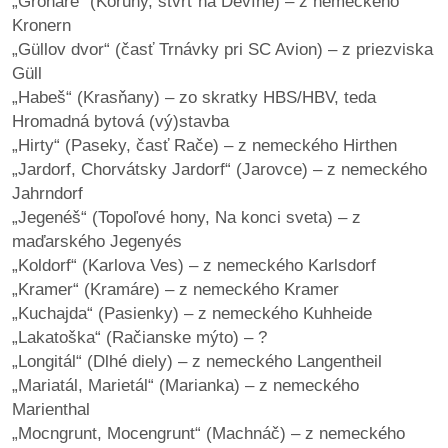
„Gronáre“ (Koruny, štvrť na Devíne) – z nemeckého
Kronern
reklama
„Güllov dvor“ (časť Trnávky pri SC Avion) – z priezviska
Güll
„Habeš“ (Krasňany) – zo skratky HBS/HBV, teda
Hromadná bytová (vý)stavba
„Hirty“ (Paseky, časť Rače) – z nemeckého Hirthen
„Jardorf, Chorvátsky Jardorf“ (Jarovce) – z nemeckého
Jahrndorf
„Jegenéš“ (Topoľové hony, Na konci sveta) – z
maďarského Jegenyés
„Koldorf“ (Karlova Ves) – z nemeckého Karlsdorf
„Kramer“ (Kramáre) – z nemeckého Kramer
„Kuchajda“ (Pasienky) – z nemeckého Kuhheide
„Lakatoška“ (Račianske mýto) – ?
„Longitál“ (Dlhé diely) – z nemeckého Langentheil
„Mariatál, Marietál“ (Marianka) – z nemeckého
Marienthal
„Mocngrunt, Mocengrunt“ (Machnáč) – z nemeckého