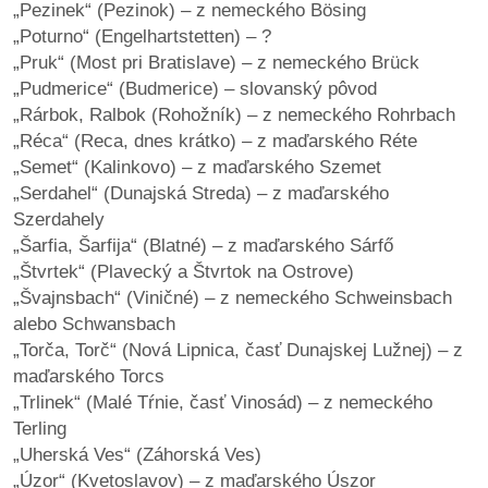
„Pezinek“ (Pezinok) – z nemeckého Bösing
„Poturno“ (Engelhartstetten) – ?
„Pruk“ (Most pri Bratislave) – z nemeckého Brück
„Pudmerice“ (Budmerice) – slovanský pôvod
„Rárbok, Ralbok (Rohožník) – z nemeckého Rohrbach
„Réca“ (Reca, dnes krátko) – z maďarského Réte
„Semet“ (Kalinkovo) – z maďarského Szemet
„Serdahel“ (Dunajská Streda) – z maďarského
Szerdahely
„Šarfia, Šarfija“ (Blatné) – z maďarského Sárfő
„Štvrtek“ (Plavecký a Štvrtok na Ostrove)
„Švajnsbach“ (Viničné) – z nemeckého Schweinsbach
alebo Schwansbach
„Torča, Torč“ (Nová Lipnica, časť Dunajskej Lužnej) – z
maďarského Torcs
„Trlinek“ (Malé Tŕnie, časť Vinosád) – z nemeckého
Terling
„Uherská Ves“ (Záhorská Ves)
„Úzor“ (Kvetoslavov) – z maďarského Úszor