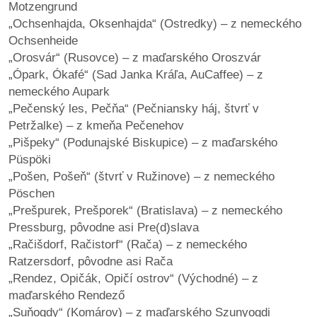
Motzengrund
„Ochsenhajda, Oksenhajda“ (Ostredky) – z nemeckého
Ochsenheide
„Orosvár“ (Rusovce) – z maďarského Oroszvár
„Ópark, Ókafé“ (Sad Janka Kráľa, AuCaffee) – z
nemeckého Aupark
„Pečenský les, Pečňa“ (Pečniansky háj, štvrť v
Petržalke) – z kmeňa Pečenehov
„Pišpeky“ (Podunajské Biskupice) – z maďarského
Püspöki
„Pošen, Pošeň“ (štvrť v Ružinove) – z nemeckého
Pöschen
„Prešpurek, Prešporek“ (Bratislava) – z nemeckého
Pressburg, pôvodne asi Pre(d)slava
„Račišdorf, Račistorf“ (Rača) – z nemeckého
Ratzersdorf, pôvodne asi Rača
„Rendez, Opičák, Opičí ostrov“ (Východné) – z
maďarského Rendező
„Suňogdy“ (Komárov) – z maďarského Szunyogdi