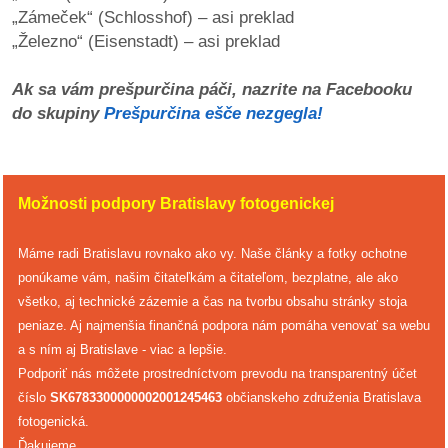
„Zámeček“ (Schlosshof) – asi preklad
„Železno“ (Eisenstadt) – asi preklad
Ak sa vám prešpurčina páči, nazrite na Facebooku
do skupiny
Prešpurčina ešče nezgegla!
Možnosti podpory Bratislavy fotogenickej
Máme radi Bratislavu rovnako ako vy. Naše články a fotky ochotne
ponúkame vám, našim čitateľkám a čitateľom, bezplatne, ale ako
všetko, aj technické zázemie a čas na tvorbu obsahu stránky stoja
peniaze. Aj najmenšia finančná podpora nám pomáha venovať sa webu
a s ním aj Bratislave - viac a lepšie.
Podporiť nás môžete prostredníctvom prevodu na transparentný účet
číslo
SK6783300000002001245463
občianskeho združenia Bratislava
fotogenická.
Ďakujeme.