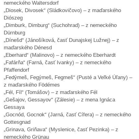
nemeckého Waltersdorf
„Diosek, Divosek“ (Sládkovičovo) – z maďarského
Diószeg
„Dimburk, Dimburg“ (Suchohrad) – z nemeckého
Dürnburg
„Dínešd“ (Jánošíková, časť Dunajskej Lužnej) – z
maďarského Dénesd
„Eberhard“ (Malinovo) – z nemeckého Eberhardt
„Fafárňa“ (Farná, časť Ivanky) – z nemeckého
Pfaffendorf
„Fedýmeš, Fegýmeš, Fegmeš“ (Pusté a Veľké Úľany) –
z maďarského Födémes
„Fél, Fíl“ (Tomášov) – z maďarského Fél
„Gešajov, Gessayov“ (Zálesie) – z mena Ignáca
Gessaya
„Gocnód, Gocnok“ (Jarná, časť Cífera) – z nemeckého
Gottesgnad
„Grinava, Griňava“ (Myslenice, časť Pezinka) – z
nemeckého Grünau