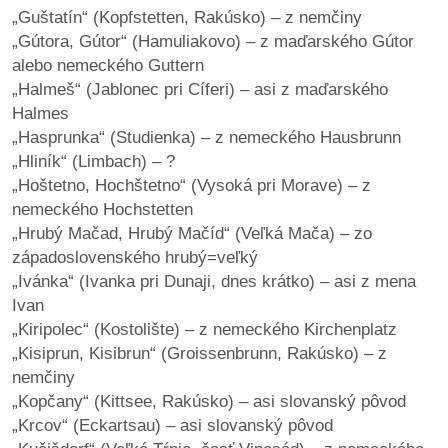
„Guštatín“ (Kopfstetten, Rakúsko) – z nemčiny
„Gútora, Gútor“ (Hamuliakovo) – z maďarského Gútor
alebo nemeckého Guttern
„Halmeš“ (Jablonec pri Cíferi) – asi z maďarského
Halmes
„Hasprunka“ (Studienka) – z nemeckého Hausbrunn
„Hliník“ (Limbach) – ?
„Hoštetno, Hochštetno“ (Vysoká pri Morave) – z
nemeckého Hochstetten
„Hrubý Mačad, Hrubý Mačíd“ (Veľká Mača) – zo
západoslovenského hrubý=veľký
„Ivánka“ (Ivanka pri Dunaji, dnes krátko) – asi z mena
Ivan
„Kiripolec“ (Kostolište) – z nemeckého Kirchenplatz
„Kisiprun, Kisibrun“ (Groissenbrunn, Rakúsko) – z
nemčiny
„Kopčany“ (Kittsee, Rakúsko) – asi slovanský pôvod
„Krcov“ (Eckartsau) – asi slovanský pôvod