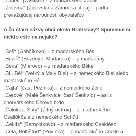
„Zaboš“ (Ovsište) – z maďarského Zabos
„Židovňa“ (Židovská a Zámocká ulica) – podľa
prevažujúcej národnosti obyvateľov
A čo staré názvy obcí okolo Bratislavy? Spomenie si
niekto ešte na nejaké?
„Beš“ (Gabčíkovo) – z maďarského Bős
„Beziň“ (Bezenye, Maďarsko) – z maďarčiny
„Béka“ (Mierovo) – z maďarského Béke
„Bíl, Bél“ (Veľký a Malý Biel) – z nemeckého Biel alebo
maďarského Bél
„Cajla“ (časť Pezinka) – z nemeckého Zeile
„Cerové“ (Malé Šenkvice, časť Šenkvíc) – asi z
chorvátskeho Cerove brdo
„Čalokez, Šuty“ (Žitný ostrov) – z maďarského
Csallóköz a z nemeckého Schütt
„Čeklís“ (Bernolákovo) – z maďarského Cseklész
„Čela, Boltištorf“ (Rovinka) – z maďarského Csölle a