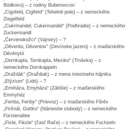
/
Búdkovu) – z rodiny Bubenovcov
výstavy
„Cigofeld, Ciglfeld“ (Tehelné pole) – z nemeckého
Ziegelfeld
o
„Cukrmandel, Cukermandel“ (Podhradie) – z nemeckého
nás
Zuckermandl
„Červenokožci“ (Vajnory) – ?
podpora
„Dévento, Déventov“ (Devínske jazero) – z maďarského
Dévénytó
podporte
„Dornkapla, Tornkapla, Mexiko“ (Trnávka) – z
nás
nemeckého Dornkappeln
„Draždák“ (Draždiak) – z mena miestneho hájnika
podporili
„Elýzium“ (Lido) – ?
nás
„Emiháza, Emyháza“ (Zátišie) – z maďarského
Emmyház
autorské
„Feriba, Feriby“ (Prievoz) – z maďarského Főrév
zázemie
„Firšnál, Gottko“ (Námestie slobody) – z nemeckého
Fürstenallee
kontaktujte
„Fixle, Fiksle“ (časť Rače) – z nemeckého Fuchseln
nás