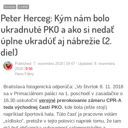
pozvánky
konania
z médií
Peter Herceg: Kým nám bolo
Historický
kalendár
ukradnuté PKO a ako si nedať
úplne ukradúť aj nábrežie (2.
zákony
diel)
mestské
časti
Published:
7. novembra 2018
19:47
Updated: 8. novembra
2018
9:56
kauzy
Hana Fábry
konania
Bratislava fotogenická odporúča: „Vo štvrtok 8. 11. 2018
sa v Primaciálnom paláci na 1. poschodí v zasadačke o
stavebné
16.30 uskutoční
verejné
prerokovanie zámeru CPR-A
konania
teda východnej časti PKO
, kde bola (ešte stojí)
napríklad športová hala. Túto časť ja pracovne volám
pripomienkové
„sídlisko“, pretože v tejto polovici napriek tomu, že tam
konania
má byť občianska vybavenosť celomestského a