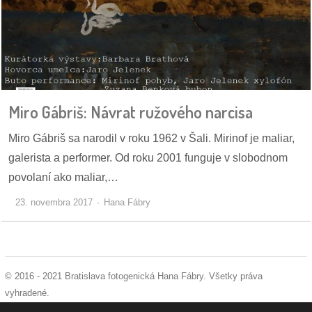
/
výstavy
o
nás
podpora
Miro Gábriš: Návrat ružového narcisa
Miro Gábriš sa narodil v roku 1962 v Šali. Mirinof je maliar,
podporte
nás
galerista a performer. Od roku 2001 funguje v slobodnom
povolaní ako maliar,…
podporili
23. novembra 2017
Hana Fábry
nás
autorské
zázemie
© 2016 - 2021 Bratislava fotogenická Hana Fábry. Všetky práva
kontaktujte
vyhradené.
nás
podmienky používania
|
ochrana osobných údajov
|
súhlas s používaním