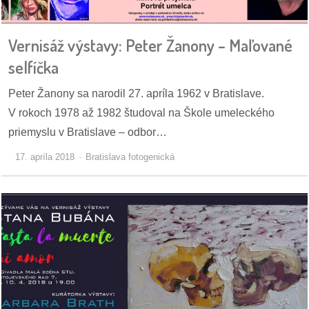
pozvánky
Vernisáž výstavy: Peter Žanony – Maľované
Historický
kalendár
selfíčka
zákony
Peter Žanony sa narodil 27. apríla 1962 v Bratislave.
V rokoch 1978 až 1982 študoval na Škole umeleckého
mestské
priemyslu v Bratislave – odbor…
časti
17. apríla 2018
Bratislava fotogenická
kauzy
konania
stavebné
konania
pripomienkové
konania