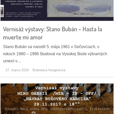
dobrá
prax
Vernisáž výstavy: Stano Bubán – Hasta la
práca
muerte mi amor
odkazy
Stano Bubán sa narodil 5. mája 1961 v Sečovciach, v
rokoch 1980 – 1986 študoval na Vysokej škole výtvarných
petície
umení v…
z
27. marca 2018
Bratislava fotogenická
médií
videá
vychádzky
/
knihy