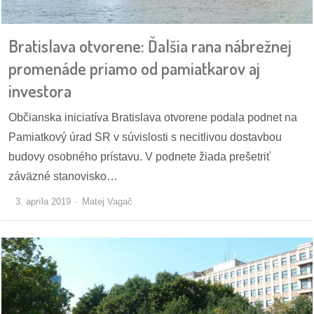
pozvánky
Bratislava otvorene: Ďalšia rana nábrežnej
Historický
kalendár
promenáde priamo od pamiatkarov aj
investora
zákony
Občianska iniciatíva Bratislava otvorene podala podnet na
mestské
Pamiatkový úrad SR v súvislosti s necitlivou dostavbou
časti
budovy osobného prístavu. V podnete žiada prešetriť
záväzné stanovisko…
kauzy
3. apríla 2019
Matej Vagač
konania
stavebné
konania
pripomienkové
konania