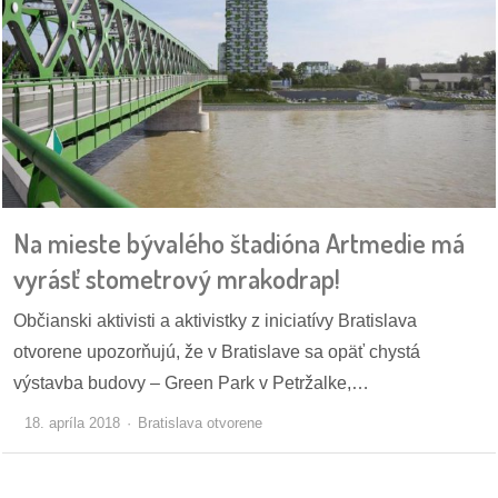
/
výstavy
o
nás
podpora
podporte
Na mieste bývalého štadióna Artmedie má
nás
vyrásť stometrový mrakodrap!
podporili
Občianski aktivisti a aktivistky z iniciatívy Bratislava
nás
otvorene upozorňujú, že v Bratislave sa opäť chystá
autorské
výstavba budovy – Green Park v Petržalke,…
zázemie
18. apríla 2018
Bratislava otvorene
kontaktujte
nás