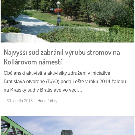
dobrá
prax
práca
Najvyšší súd zabránil výrubu stromov na
odkazy
Kollárovom námestí
petície
Občianski aktivisti a aktivistky združení v iniciatíve
z
Bratislava otvorene (BAO) podali ešte v roku 2014 žalobu
médií
na Krajský súd v Bratislave vo veci…
videá
30. apríla 2018
Hana Fábry
vychádzky
/
knihy