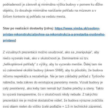
podriadenosti je zároveň aj minimálna výška budovy v pomere ku dĺžke
objektu, čo dosahuje minimálne narúšanie pohľadu na múzeum a v
širšom kontexte aj pohľadu na vedutu mesta.
Stav po realizácii dostavby (zdroj:
https://www.yimba.sk/osobny-
pristav-rekonstrukcia/pohne-sa-rekonstrukcia-a-prestavba-osobneho-
pristavu
)
Z vizuálnych prezentácii možno usudzovať, ako sa „manipuluje“, aby
niečo vyzeralo inak, ako v skutočnosti je. Dominantné sú tzv.
„helikoptérové pohľady“ z výšky, aby to vyzeralo menšie. Ďalej tam nie
sú zakreslené okolité budovy (okrem SNM), aby to pôsobilo, že budova
ničomu neprekáža a nezatieňuje. Nie je tam základný pohľad z Tyršovho
nábrežia, teda zákres do existujúcej panorámy mesta. Vizuál budovy je
celý presklenný, ako keby tam nemali byť žiadne priečky a steny. Takto
to vyzerá transparentne, čo v skutočnosti nikdy nebude. Z takýchto
prezentácii nie je možné dostatočne vidieť, že budova výrazne zväčšila
svoj objem nielen do výšky (celé podlažie + 1,5 m technické zázemie),