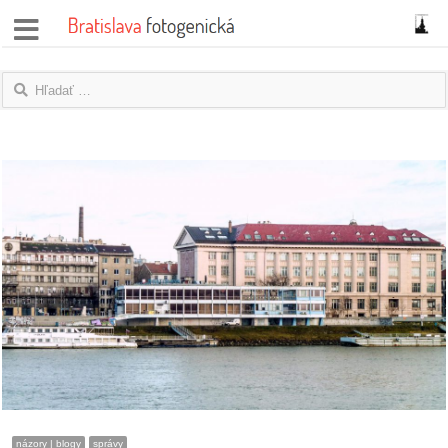
správy
fotoflešky
názory
|
blogy
rozhovory
fotky
protesty
granty
názory | blogy
správy