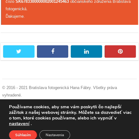
číslo
SK6783300000002001245463
občianskeho združenia Bratislava
fotogenická.
Ďakujeme.
twitter
facebook
linkedin
pintere
© 2016 - 2021 Bratislava fotogenická Hana Fábry. Všetky práva
vyhradené.
podmienky používania
|
ochrana osobných údajov
|
súhlas s používaním
Používame cookies, aby sme vám poskytli čo najlepší
cookies
zážitok z našej webovej stránky. Môžete sa dozvedieť viac
o tom, ktoré cookies používame, alebo ich vypnúť v
nastavení
.
Súhlasím
Nastavenia
Domov
O nás
Podporte nás
Facebook