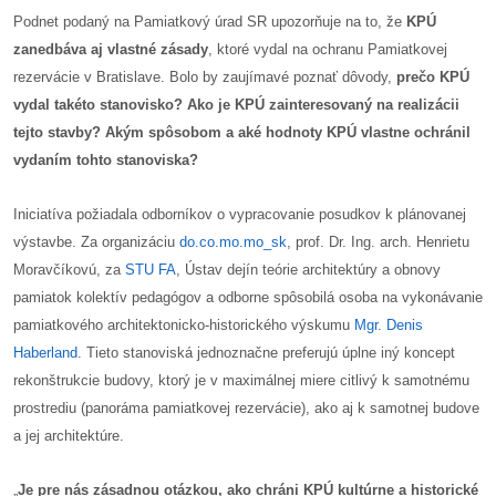
/
Podnet podaný na Pamiatkový úrad SR upozorňuje na to, že
KPÚ
výstavy
zanedbáva aj vlastné zásady
, ktoré vydal na ochranu Pamiatkovej
rezervácie v Bratislave. Bolo by zaujímavé poznať dôvody,
prečo KPÚ
o
vydal takéto stanovisko? Ako je KPÚ zainteresovaný na realizácii
nás
tejto stavby?
Akým spôsobom a aké hodnoty KPÚ vlastne ochránil
vydaním tohto stanoviska?
podpora
Iniciatíva požiadala odborníkov o vypracovanie posudkov k plánovanej
podporte
výstavbe. Za organizáciu
do.co.mo.mo_sk
, prof. Dr. Ing. arch. Henrietu
nás
Moravčíkovú, za
STU FA
, Ústav dejín teórie architektúry a obnovy
pamiatok kolektív pedagógov a odborne spôsobilá osoba na vykonávanie
podporili
pamiatkového architektonicko-historického výskumu
Mgr. Denis
nás
Haberland
. Tieto stanoviská jednoznačne preferujú úplne iný koncept
autorské
rekonštrukcie budovy, ktorý je v maximálnej miere citlivý k samotnému
zázemie
prostrediu (panoráma pamiatkovej rezervácie), ako aj k samotnej budove
a jej architektúre.
kontaktujte
nás
„
Je pre nás zásadnou otázkou, ako chráni KPÚ kultúrne a historické