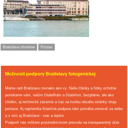
Bratislava otvorene
Prístav
Možnosti podpory Bratislavy fotogenickej
Máme radi Bratislavu rovnako ako vy. Naše články a fotky ochotne
ponúkame vám, našim čitateľkám a čitateľom, bezplatne, ale ako
všetko, aj technické zázemie a čas na tvorbu obsahu stránky stoja
peniaze. Aj najmenšia finančná podpora nám pomáha venovať sa webu
a s ním aj Bratislave - viac a lepšie.
Podporiť nás môžete prostredníctvom prevodu na transparentný účet