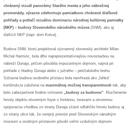
chránený vizuál panorámy Starého mesta a jeho nábrežnej
promenády,
výrazne zdeformuje pamiatkovo chránené diaľkové
dobrá
pohľady a potlačí vizuálnu dominaciu národnej kultúrnej pamiatky
prax
(NKP) – budovy Slovenského národného múzea
(SNM), ako aj
práca
ďalších NKP (napr. dom Kotva) .
odkazy
Budova SNM, ktorú projektoval významný slovenský architekt Milan
Michal Harminc, bola dlho najreprezentatívnejšou novostavbou na
petície
nábreží Dunaja, pričom pôsobila impozantným dojmom, najmä pri
pohľade z hladiny Dunaja alebo z južného – petržalského brehu.
z
Súčasná budova osobného prístavu bola navrhnutá ako „ľahká“
médií
konštrukcia založená na
maximálnej možnej transparentnosti
tak, aby
bolo zabezpečené finálne vnímanie
„budovy za budovou“
. Rozčlenenie
videá
hmoty objektu otvoreným foyer s fontánou, terasami a otvorenou
spojovacou chodbou zo strany Dunaja sčasti odľahčilo hmotu budovy aj
vychádzky
zo strany ulice tak, že verejný priestor pred Slovenským národným
/
múzeom a osobným prístavom pôsobí veľmi vzdušným dojmom.
knihy