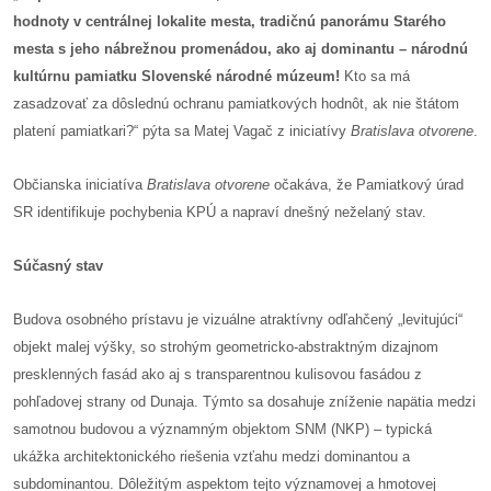
hodnoty v centrálnej lokalite mesta, tradičnú panorámu Starého
reklama
mesta s jeho nábrežnou promenádou, ako aj dominantu – národnú
kultúrnu pamiatku Slovenské národné múzeum!
Kto sa má
zasadzovať za dôslednú ochranu pamiatkových hodnôt, ak nie štátom
platení pamiatkari?“ pýta sa Matej Vagač z iniciatívy
Bratislava otvorene
.
Občianska iniciatíva
Bratislava otvorene
očakáva, že Pamiatkový úrad
SR identifikuje pochybenia KPÚ a napraví dnešný neželaný stav.
Súčasný stav
Budova osobného prístavu je vizuálne atraktívny odľahčený „levitujúci“
objekt malej výšky, so strohým geometricko-abstraktným dizajnom
presklenných fasád ako aj s transparentnou kulisovou fasádou z
pohľadovej strany od Dunaja. Týmto sa dosahuje zníženie napätia medzi
samotnou budovou a významným objektom SNM (NKP) – typická
ukážka architektonického riešenia vzťahu medzi dominantou a
subdominantou. Dôležitým aspektom tejto významovej a hmotovej