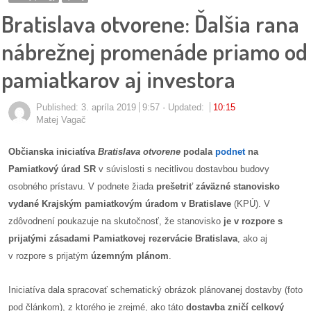
pozvánky
Bratislava otvorene: Ďalšia rana
Historický
nábrežnej promenáde priamo od
kalendár
pamiatkarov aj investora
zákony
Published:
3. apríla 2019
9:57
Updated:
10:15
Matej Vagač
mestské
časti
Občianska iniciatíva
Bratislava otvorene
podala
podnet
na
Pamiatkový úrad SR
v súvislosti s necitlivou dostavbou budovy
kauzy
osobného prístavu. V podnete žiada
prešetriť záväzné stanovisko
vydané Krajským pamiatkovým úradom v Bratislave
(KPÚ). V
konania
zdôvodnení poukazuje na skutočnosť, že stanovisko
je v rozpore s
prijatými zásadami Pamiatkovej rezervácie Bratislava
, ako aj
stavebné
v rozpore s prijatým
územným plánom
.
konania
Iniciatíva dala spracovať schematický obrázok plánovanej dostavby (foto
pripomienkové
pod článkom), z ktorého je zrejmé, ako táto
dostavba zničí celkový
konania