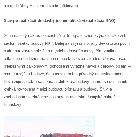
ale aj do šírky v celom obvode (pôdoryse).
Stav po realizácii dostavby (schematická vizualizácia BAO)
Schématický nákres do existujúcej fotografie chce zvýrazniť ako veľmi
zacloní všetky budovy NKP. Ďalej sa zvýraznilo, aký devastujúci počin
bude mať zastavanie átria a „priehľadnosti“ budovy, čím zanikne
odľahčená budovu s transparentnou kulisovou fasádou. Úprava fasád s
priebežnými balkónovými ochodzami výrazne navýšia celkový objem —
hmotu a výšku budovy, čo súčasne potrie pôvodný autorský koncept.
Devalvuje sa takto samotná architektúra budovy, naruší sa dosiahnutá
krehká rovnováha medzi budovou prístavu a budovou SNM a
znehodnotia sa chránené pohľady na mestské dunajské nábrežie
Bratislavy.