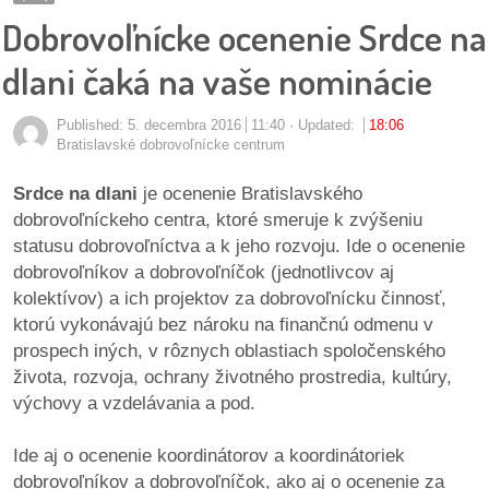
pozvánky
Dobrovoľnícke ocenenie Srdce na
Historický
dlani čaká na vaše nominácie
kalendár
Published:
5. decembra 2016
11:40
Updated:
18:06
zákony
Bratislavské dobrovoľnícke centrum
Srdce na dlani
je ocenenie Bratislavského
mestské
dobrovoľníckeho centra, ktoré smeruje k zvýšeniu
časti
statusu dobrovoľníctva a k jeho rozvoju. Ide o ocenenie
dobrovoľníkov a dobrovoľníčok (jednotlivcov aj
kauzy
kolektívov) a ich projektov za dobrovoľnícku činnosť,
ktorú vykonávajú bez nároku na finančnú odmenu v
konania
prospech iných, v rôznych oblastiach spoločenského
života, rozvoja, ochrany životného prostredia, kultúry,
stavebné
výchovy a vzdelávania a pod.
konania
Ide aj o ocenenie koordinátorov a koordinátoriek
pripomienkové
dobrovoľníkov a dobrovoľníčok, ako aj o ocenenie za
konania