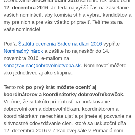
Oceňovanie
Srdce na dlani 2016
sa tento rok uskutoční
/
12. decembra 2016.
Je teda najvyšší čas na zasielanie
výstavy
vašich nominácií, aby komisia stihla vybrať kandidátov a
my pre nich a pre vás všetko pripraviť. Tešíme sa na
o
vaše nominácie!
nás
Podľa
Štatútu ocenenia Srdce na dlani 2016
vyplňte
podpora
Nominačný hárok
a zašlite ho najneskôr do 14.
novembra 2016 e-mailom na
podporte
sona(zavinac)dobrovolnictvoba.sk
. Nominovať môžete
nás
ako jednotlivec aj ako skupina.
podporili
Tento rok
po prvý krát
môžete oceniť aj
nás
koordinátorov a koordinátorky dobrovoľníkov/čok.
Veríme, že si takúto príležitosť na poďakovanie
autorské
dobrovoľníkom a dobrovoľníčkam, koordinátorom a
zázemie
koordinátorkám nenecháte ujsť a prijmete aj pozvanie na
slávnostné odovzdávanie cien, ktoré sa uskutoční dňa
kontaktujte
12. decembra 2016 v Zrkadlovej sále v Primaciálnom
nás