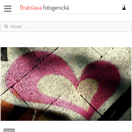
správy
fotoflešky
názory
|
blogy
rozhovory
fotky
protesty
granty
správy