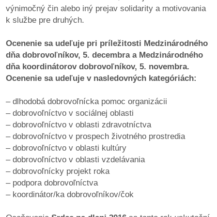
výnimočný čin alebo iný prejav solidarity a motivovania
k službe pre druhých.
dobrá
prax
Ocenenie sa udeľuje pri príležitosti Medzinárodného
dňa dobrovoľníkov, 5. decembra a Medzinárodného
práca
dňa koordinátorov dobrovoľníkov, 5. novembra.
Ocenenie sa udeľuje v nasledovných kategóriách:
odkazy
– dlhodobá dobrovoľnícka pomoc organizácii
petície
– dobrovoľníctvo v sociálnej oblasti
– dobrovoľníctvo v oblasti zdravotníctva
z
– dobrovoľníctvo v prospech životného prostredia
médií
– dobrovoľníctvo v oblasti kultúry
– dobrovoľníctvo v oblasti vzdelávania
videá
– dobrovoľnícky projekt roka
– podpora dobrovoľníctva
vychádzky
– koordinátor/ka dobrovoľníkov/čok
/
knihy