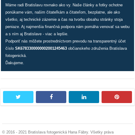
Máme radi Bratislavu rovnako ako vy. Naše články a fotky ochotne
ponúkame vám, našim čitateľkám a čitateľom, bezplatne, ale ako
všetko, aj technické zázemie a čas na tvorbu obsahu stránky stoja
peniaze. Aj najmenšia finančná podpora nám pomáha venovať sa webu
a s ním aj Bratislave - viac a lepšie.
Podporiť nás môžete prostredníctvom prevodu na transparentný účet
číslo
SK6783300000002001245463
občianskeho združenia Bratislava
fotogenická.
Ďakujeme.
twitter
facebook
linkedin
pintere
© 2016 - 2021 Bratislava fotogenická Hana Fábry. Všetky práva