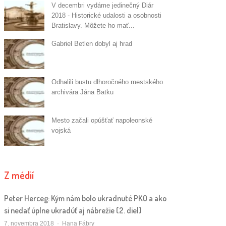
V decembri vydáme jedinečný Diár
2018 - Historické udalosti a osobnosti
Bratislavy. Môžete ho mať...
Gabriel Betlen dobyl aj hrad
Odhalili bustu dlhoročného mestského
archivára Jána Batku
Mesto začali opúšťať napoleonské
vojská
Z médií
Peter Herceg: Kým nám bolo ukradnuté PKO a ako
si nedať úplne ukradúť aj nábrežie (2. diel)
Autor/ka
7. novembra 2018
Hana Fábry