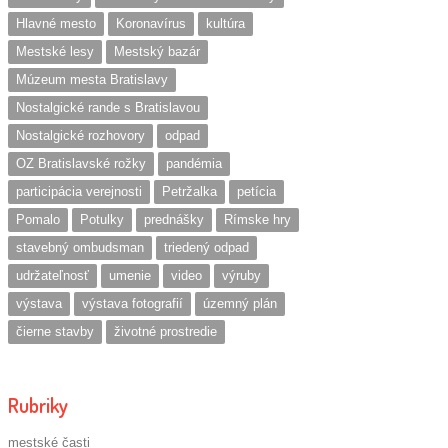
Hlavné mesto
Koronavírus
kultúra
Mestské lesy
Mestský bazár
Múzeum mesta Bratislavy
Nostalgické rande s Bratislavou
Nostalgické rozhovory
odpad
OZ Bratislavské rožky
pandémia
participácia verejnosti
Petržalka
petícia
Pomalo
Potulky
prednášky
Rímske hry
stavebný ombudsman
triedený odpad
udržateľnosť
umenie
video
výruby
výstava
výstava fotografií
územný plán
čierne stavby
životné prostredie
Rubriky
mestské časti