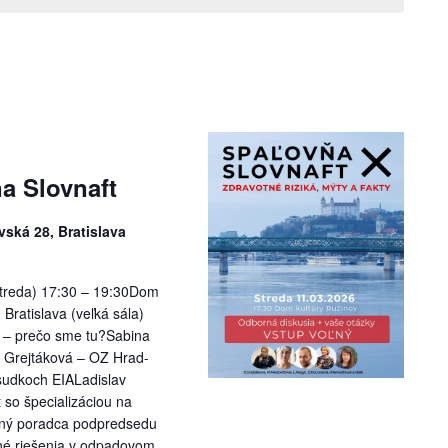
a Slovnaft
ská 28, Bratislava
streda) 17:30 – 19:30Dom
 Bratislava (veľká sála)
u – prečo sme tu?Sabina
 Grejtáková – OZ Hrad-
sudkoch EIALadislav
 so špecializáciou na
ný poradca podpredsedu
é riešenia v odpadovom