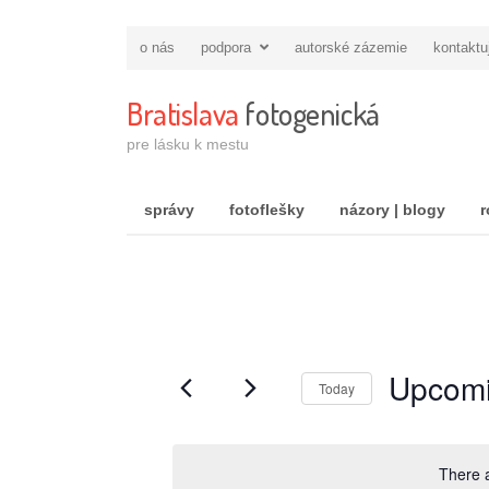
o nás
podpora
autorské zázemie
kontaktu
Bratislava
fotogenická
pre lásku k mestu
správy
fotoflešky
názory | blogy
r
Upcom
Today
Vyberte
položku
There 
dátum.