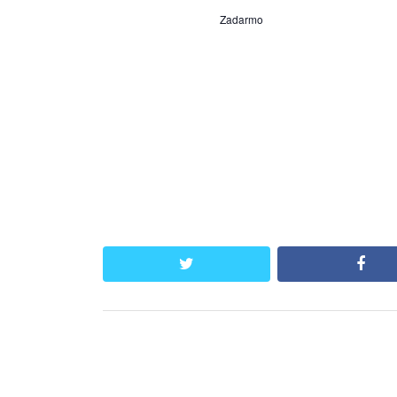
Zadarmo
twitter
face