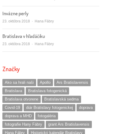
Invázne perly
Autor/ka
23. októbra 2018
Hana Fábry
Bratislava v hľadáčiku
Autor/ka
23. októbra 2018
Hana Fábry
Značky
Ako sa hrali naši
Apollo
Ars Bratislavensis
Bratislava
Bratislava fotogenická
Bratislava otvorene
Bratislavská sedma
Covid-19
diár Bratislavy fotogenickej
doprava
doprava a MHD
fotogaléria
fotografie Hany Fábry
grant Ars Bratislavensis
Hana Fábry
Historický kalendár Bratislavy