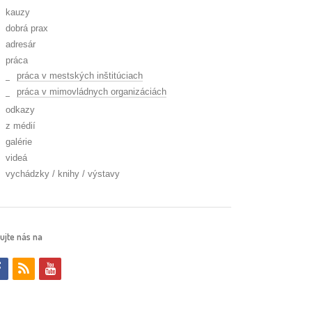
kauzy
dobrá prax
adresár
práca
práca v mestských inštitúciach
práca v mimovládnych organizáciách
odkazy
z médií
galérie
videá
vychádzky / knihy / výstavy
ujte nás na
f
r
y
a
s
o