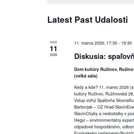
Latest Past Udalosti
MAR
11. marca 2026, 17:30
-
19:30
11
Diskusia: spaľovň
2026
Dom kultúry Ružinov, Ružinov
(veľká sála)
Kedy a kde? 11. marec 2026 (
kultúry Ružinov, Ružinovská 28,
Vstup voľný Spaľovňa Slovnaft
Barborjak – OZ Hrad-SlavínEva
SlavínChyby a nedostatky v po
Hegyi – environmentálny expert
odpadové hospodárstvo, odbor
Európskeho parlamentuSkutočn