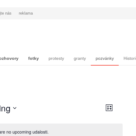
jte nás
reklama
ozhovory
fotky
protesty
granty
pozvánky
Histor
ing
Zobrazenie
Udalosť
List
Zobrazeni
navigácie
navigácie
are no upcoming udalosti.