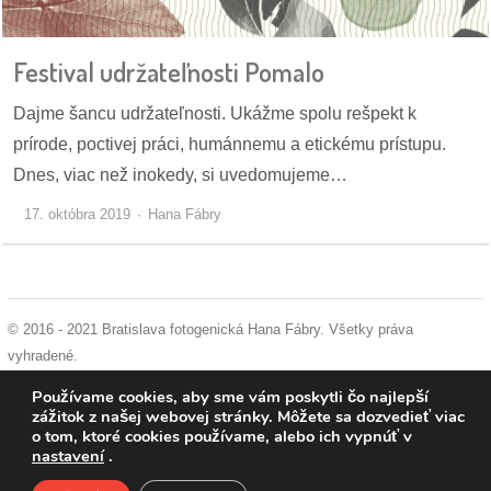
pozvánky
Festival udržateľnosti Pomalo
Historický
kalendár
Dajme šancu udržateľnosti. Ukážme spolu rešpekt k
prírode, poctivej práci, humánnemu a etickému prístupu.
zákony
Dnes, viac než inokedy, si uvedomujeme…
mestské
17. októbra 2019
Hana Fábry
časti
kauzy
konania
© 2016 - 2021 Bratislava fotogenická Hana Fábry. Všetky práva
vyhradené.
stavebné
podmienky používania
|
ochrana osobných údajov
|
súhlas s používaním
Používame cookies, aby sme vám poskytli čo najlepší
konania
cookies
zážitok z našej webovej stránky. Môžete sa dozvedieť viac
o tom, ktoré cookies používame, alebo ich vypnúť v
nastavení
.
pripomienkové
konania