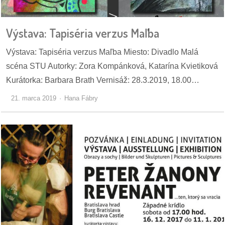
pozvánky
Výstava: Tapiséria verzus Maľba
Historický
kalendár
Výstava: Tapiséria verzus Maľba Miesto: Divadlo Malá
scéna STU Autorky: Zora Kompánková, Katarína Kvietiková
zákony
Kurátorka: Barbara Brath Vernisáž: 28.3.2019, 18.00…
mestské
21. marca 2019
Hana Fábry
časti
kauzy
konania
stavebné
konania
pripomienkové
konania