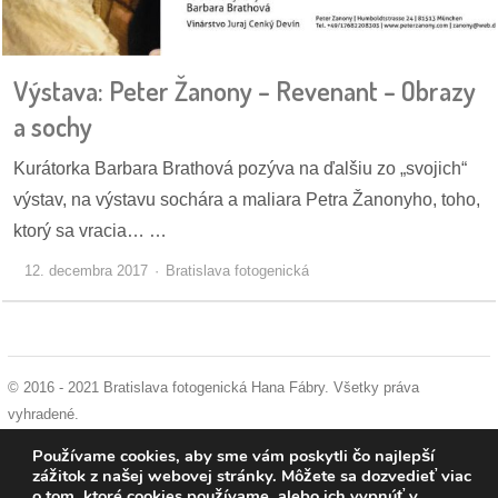
dobrá
prax
Výstava: Peter Žanony – Revenant – Obrazy
a sochy
práca
Kurátorka Barbara Brathová pozýva na ďalšiu zo „svojich“
odkazy
výstav, na výstavu sochára a maliara Petra Žanonyho, toho,
ktorý sa vracia… …
petície
12. decembra 2017
Bratislava fotogenická
z
médií
videá
© 2016 - 2021 Bratislava fotogenická Hana Fábry. Všetky práva
vyhradené.
vychádzky
podmienky používania
|
ochrana osobných údajov
|
súhlas s používaním
/
Používame cookies, aby sme vám poskytli čo najlepší
cookies
zážitok z našej webovej stránky. Môžete sa dozvedieť viac
knihy
o tom, ktoré cookies používame, alebo ich vypnúť v