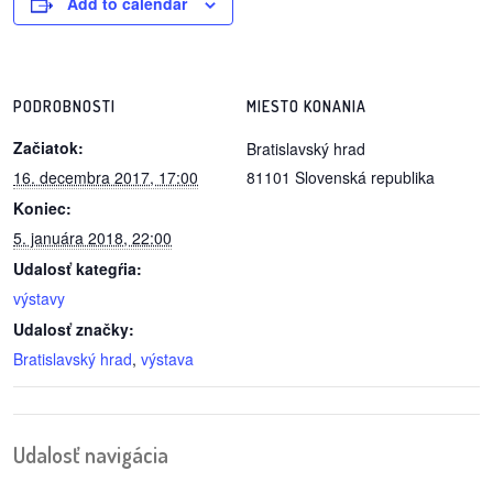
Add to calendar
/
výstavy
o
PODROBNOSTI
MIESTO KONANIA
nás
Začiatok:
Bratislavský hrad
podpora
16. decembra 2017, 17:00
81101
Slovenská republika
Koniec:
podporte
5. januára 2018, 22:00
nás
Udalosť kategŕia:
výstavy
podporili
nás
Udalosť značky:
Bratislavský hrad
,
výstava
autorské
zázemie
Udalosť navigácia
kontaktujte
nás