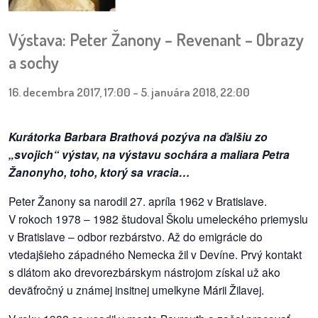
pozvánky
Výstava: Peter Žanony – Revenant – Obrazy
Historický
a sochy
kalendár
16. decembra 2017, 17:00
-
5. januára 2018, 22:00
zákony
mestské
Kurátorka Barbara Brathová pozýva na ďalšiu zo
časti
„svojich“ výstav, na výstavu sochára a maliara Petra
Žanonyho, toho, ktorý sa vracia…
kauzy
Peter Žanony sa narodil 27. apríla 1962 v Bratislave.
konania
V rokoch 1978 – 1982 študoval Školu umeleckého priemyslu
v Bratislave – odbor rezbárstvo. Až do emigrácie do
stavebné
vtedajšieho západného Nemecka žil v Devíne. Prvý kontakt
konania
s dlátom ako drevorezbárskym nástrojom získal už ako
deväťročný u známej insitnej umelkyne Márii Žilavej.
pripomienkové
konania