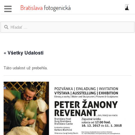
správy
fotoflešky
názory
« Všetky Udalosti
|
blogy
Táto udalost už prebehla.
rozhovory
fotky
protesty
granty