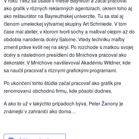
V roku 1982 sa usadil v meste Bayreuth a začal pracovať
ako grafik v rôznych reklamných agentúrach, okrem toho aj
dobrá
ako reštaurátor na Bayreuthskej univerzite. Tu sa stal aj
prax
členom umeleckej výtvarnej skupiny Art Schmiede. V tom
čase mal ateliér, v ktorom tvoril sochy a maľoval olejom až do
práca
obdobia narodenia dcéry Salome. Vtedy techniku maľby
zmenil práve kvôli nej na akryl. Po rozchode s matkou svojej
odkazy
dcéry a následnom presídlení do Mníchova pracoval ako
dekoratér. V Mníchove navštevoval Akadémiu Wildner, kde
petície
sa naučil pracovať s rôznymi grafickými programami.
z
Po ukončení tohto štúdia začal pracovať ako grafik pre
médií
renomovanú obchodnú firmu, kde pôsobí dodnes.
A ako to už v takýchto prípadoch býva, Peter Žanony je
videá
známejší v zahraničí ako doma…
vychádzky
/
knihy