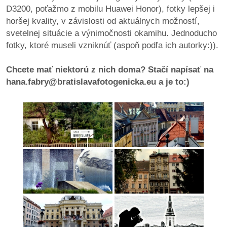
pozvánky
D3200, poťažmo z mobilu Huawei Honor), fotky lepšej i
horšej kvality, v závislosti od aktuálnych možností,
Historický
svetelnej situácie a výnimočnosti okamihu. Jednoducho
kalendár
fotky, ktoré museli vzniknúť (aspoň podľa ich autorky:)).
zákony
Chcete mať niektorú z nich doma? Stačí napísať na
hana.fabry@bratislavafotogenicka.eu a je to:)
mestské
časti
kauzy
konania
stavebné
konania
pripomienkové
konania