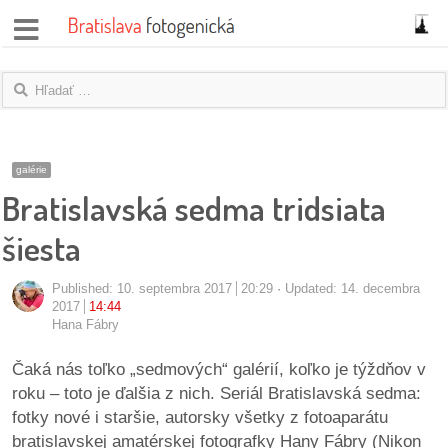
správy
fotoflešky
názory
galérie
Bratislavská sedma tridsiata
|
blogy
šiesta
rozhovory
Published:
10. septembra 2017
20:29
Updated: 14. decembra
2017
14:44
fotky
Hana Fábry
protesty
Čaká nás toľko „sedmových“ galérií, koľko je týždňov v
roku – toto je ďalšia z nich. Seriál Bratislavská sedma:
granty
fotky nové i staršie, autorsky všetky z fotoaparátu
bratislavskej amatérskej fotografky Hany Fábry (Nikon