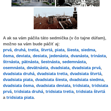
dobrá
prax
práca
A ak sa vám páčila táto sedmička (v čo tajne dúfam),
odkazy
možno sa vám bude páčiť aj:
prvá
,
druhá
,
tretia
,
štvrtá
,
piata
,
šiesta
,
siedma
,
petície
ôsma
,
deviata
,
desiata
,
jedenásta
,
dvanásta
,
trinásta
,
štrnásta
,
pätnásta
,
šestnásta
,
sedemnásta
,
z
osemnásta
,
devätnásta
,
dvadsiata
,
dvadsiata prvá
,
médií
dvadsiata druhá
,
dvadsiata tretia
,
dvadsiata štvrtá
,
dvadsiata piata
,
dvadsiata šiesta
,
dvadsiata siedma
,
videá
dvadsiata ôsma
,
dvadsiata deviata
,
tridsiata
,
tridsiata
prvá
,
tridsiata druhá
,
tridsiata tretia
,
tridsiata štvrtá
vychádzky
a
tridsiata piata
.
/
knihy