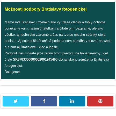
/
výstavy
Možnosti podpory Bratislavy fotogenickej
o
Máme radi Bratislavu rovnako ako vy. Naše články a fotky ochotne
nás
ponúkame vám, našim čitateľkám a čitateľom, bezplatne, ale ako
všetko, aj technické zázemie a čas na tvorbu obsahu stránky stoja
podpora
peniaze. Aj najmenšia finančná podpora nám pomáha venovať sa webu
a s ním aj Bratislave - viac a lepšie.
podporte
Podporiť nás môžete prostredníctvom prevodu na transparentný účet
nás
číslo
SK6783300000002001245463
občianskeho združenia Bratislava
fotogenická.
podporili
Ďakujeme.
nás
autorské
zázemie
twitter
facebook
linkedin
pintere
kontaktujte
nás