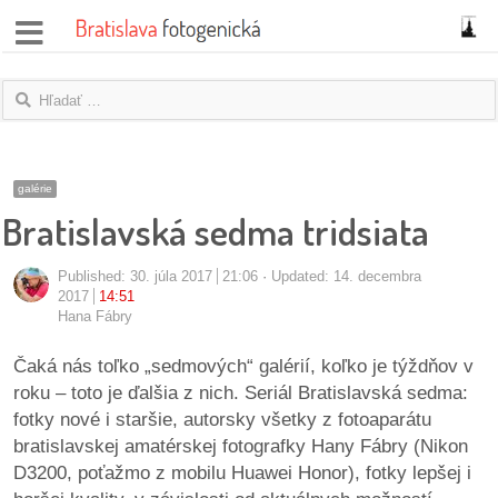
správy
fotoflešky
názory
galérie
Bratislavská sedma tridsiata
|
blogy
Published:
30. júla 2017
21:06
Updated: 14. decembra
rozhovory
2017
14:51
Hana Fábry
fotky
Čaká nás toľko „sedmových“ galérií, koľko je týždňov v
roku – toto je ďalšia z nich. Seriál Bratislavská sedma:
protesty
fotky nové i staršie, autorsky všetky z fotoaparátu
bratislavskej amatérskej fotografky Hany Fábry (Nikon
granty
D3200, poťažmo z mobilu Huawei Honor), fotky lepšej i