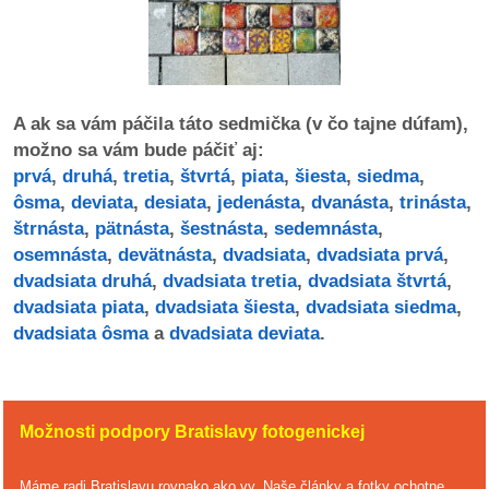
dobrá
prax
A ak sa vám páčila táto sedmička (v čo tajne dúfam),
práca
možno sa vám bude páčiť aj:
prvá
,
druhá
,
tretia
,
štvrtá
,
piata
,
šiesta
,
siedma
,
odkazy
ôsma
,
deviata
,
desiata
,
jedenásta
,
dvanásta
,
trinásta
,
štrnásta
,
pätnásta
,
šestnásta
,
sedemnásta
,
petície
osemnásta
,
devätnásta
,
dvadsiata
,
dvadsiata prvá
,
dvadsiata druhá
,
dvadsiata tretia
,
dvadsiata štvrtá
,
z
dvadsiata piata
,
dvadsiata šiesta
,
dvadsiata siedma
,
médií
dvadsiata ôsma
a
dvadsiata deviata
.
videá
vychádzky
Možnosti podpory Bratislavy fotogenickej
/
knihy
Máme radi Bratislavu rovnako ako vy. Naše články a fotky ochotne