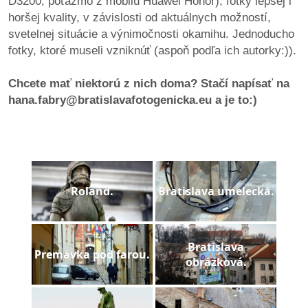
D3200, poťažmo z mobilu Huawei Honor), fotky lepšej i
pozvánky
horšej kvality, v závislosti od aktuálnych možností,
svetelnej situácie a výnimočnosti okamihu. Jednoducho
Historický
fotky, ktoré museli vzniknúť (aspoň podľa ich autorky:)).
kalendár
Chcete mať niektorú z nich doma? Stačí napísať na
zákony
hana.fabry@bratislavafotogenicka.eu a je to:)
mestské
časti
kauzy
Roland.
Bratislava umelecká.
konania
stavebné
Bratislava
Premávka pod farou.
konania
obrázková.
pripomienkové
konania