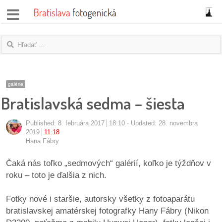
správy
fotoflešky
názory
galérie
Bratislavská sedma – šiesta
|
blogy
Published:
8. februára 2017
18:10
Updated: 28. novembra
rozhovory
2019
11:18
Hana Fábry
fotky
Čaká nás toľko „sedmových“ galérií, koľko je týždňov v
roku – toto je ďalšia z nich.
protesty
Fotky nové i staršie, autorsky všetky z fotoaparátu
granty
bratislavskej amatérskej fotografky Hany Fábry (Nikon