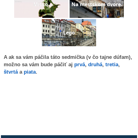
Miško.
Na mestskom dvore.
dobrá
prax
Lego
práca
odkazy
A ak sa vám páčila táto sedmička (v čo tajne dúfam),
možno sa vám bude páčiť aj
prvá
,
druhá
,
tretia
,
petície
štvrtá
a
piata
.
z
médií
videá
vychádzky
/
knihy