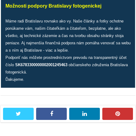
/
Možnosti podpory Bratislavy fotogenickej
výstavy
Máme radi Bratislavu rovnako ako vy. Naše články a fotky ochotne
o
ponúkame vám, našim čitateľkám a čitateľom, bezplatne, ale ako
nás
všetko, aj technické zázemie a čas na tvorbu obsahu stránky stoja
peniaze. Aj najmenšia finančná podpora nám pomáha venovať sa webu
podpora
a s ním aj Bratislave - viac a lepšie.
Podporiť nás môžete prostredníctvom prevodu na transparentný účet
podporte
číslo
SK6783300000002001245463
občianskeho združenia Bratislava
nás
fotogenická.
Ďakujeme.
podporili
nás
autorské
zázemie
twitter
facebook
linkedin
pintere
kontaktujte
nás