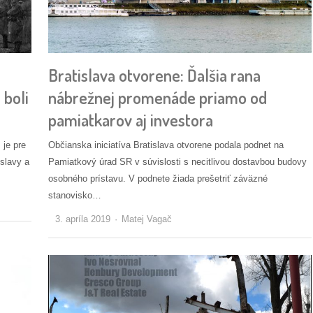
Bratislava otvorene: Ďalšia rana
 boli
nábrežnej promenáde priamo od
pamiatkarov aj investora
 je pre
Občianska iniciatíva Bratislava otvorene podala podnet na
slavy a
Pamiatkový úrad SR v súvislosti s necitlivou dostavbou budovy
osobného prístavu. V podnete žiada prešetriť záväzné
stanovisko…
Autor/ka
3. apríla 2019
Matej Vagač