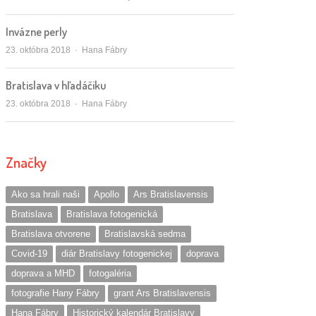
Invázne perly
Autor/ka
23. októbra 2018
Hana Fábry
Bratislava v hľadáčiku
Autor/ka
23. októbra 2018
Hana Fábry
Značky
Ako sa hrali naši
Apollo
Ars Bratislavensis
Bratislava
Bratislava fotogenická
Bratislava otvorene
Bratislavská sedma
Covid-19
diár Bratislavy fotogenickej
doprava
doprava a MHD
fotogaléria
fotografie Hany Fábry
grant Ars Bratislavensis
Hana Fábry
Historický kalendár Bratislavy