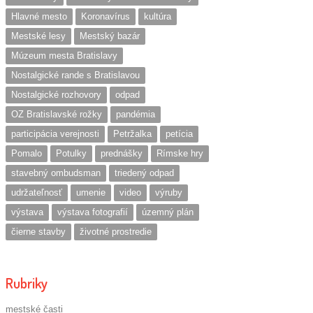
Hlavné mesto
Koronavírus
kultúra
Mestské lesy
Mestský bazár
Múzeum mesta Bratislavy
Nostalgické rande s Bratislavou
Nostalgické rozhovory
odpad
OZ Bratislavské rožky
pandémia
participácia verejnosti
Petržalka
petícia
Pomalo
Potulky
prednášky
Rímske hry
stavebný ombudsman
triedený odpad
udržateľnosť
umenie
video
výruby
výstava
výstava fotografií
územný plán
čierne stavby
životné prostredie
Rubriky
mestské časti