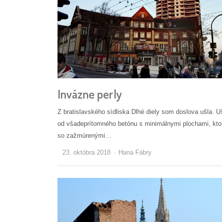
Invázne perly
Z bratislavského sídliska Dlhé diely som doslova ušla. 
od všadeprítomného betónu s minimálnymi plochami, kto
so zažmúrenými…
Autor/ka
23. októbra 2018
Hana Fábry