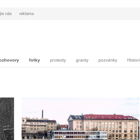
jte nás
reklama
ozhovory
fotky
protesty
granty
pozvánky
Histor