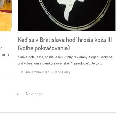
Keď sa v Bratislave hodí hrošia koža III
(voľné pokračovanie)
ľ,
 18.11.
Sánka dole, šéfe, to nie je len vtipný reklamný slogan, ktorý sa
ujal v bežnom slovníku slovenskej “frazeológie”. Je to…
Autor/ka
15. novembra 2017
Hana Fábry
…
4
Next page
Page
Page