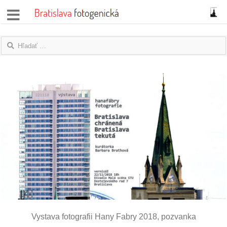
správy
fotoflešky
názory
|
blogy
rozhovory
fotky
protesty
granty
Vystava fotografii Hany Fabry 2018, pozvanka