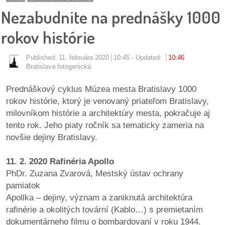
pozvánky
Nezabudnite na prednášky 1000
Historický
rokov histórie
kalendár
Published:
11. februára 2020
10:45
Updated:
10:46
zákony
Bratislava fotogenická
Prednáškový cyklus Múzea mesta Bratislavy 1000
mestské
rokov histórie, ktorý je venovaný priateľom Bratislavy,
časti
milovníkom histórie a architektúry mesta, pokračuje aj
tento rok. Jeho piaty ročník sa tematicky zameria na
kauzy
novšie dejiny Bratislavy.
konania
11. 2. 2020 Rafinéria Apollo
PhDr. Zuzana Zvarová, Mestský ústav ochrany
stavebné
pamiatok
konania
Apollka – dejiny, význam a zaniknutá architektúra
rafinérie a okolitých tovární (Kablo…) s premietaním
pripomienkové
dokumentárneho filmu o bombardovaní v roku 1944.
konania