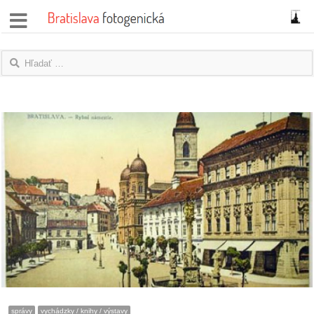
správy
fotoflešky
názory
|
blogy
rozhovory
fotky
protesty
granty
správy
vychádzky / knihy / výstavy