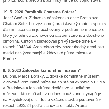
priblíži, ako a prečo sa pomníky na Veľkú vojnu stavali.
/
výstavy
19. 5. 2020 Pamätník Chatama Sofera ⃰
Jozef Staško, Židovská náboženská obec Bratislava
o
Chatam Sofer bol významný bratislavský rabín a spolu s
nás
ďalšími učencami je pochovaný v podzemnom priestore,
ktorý je jedinou zachovanou častou starého židovského
podpora
cintorína. Cintorín zlikvidovali pri výstavbe tunela v
rokoch 1943/44. Architektonicky pozoruhodný areál patrí
podporte
medzi najvýznamnejšie židovské pútne miesta v
nás
Európe.
podporili
9. 6. 2020 Židovské komunitné múzeum*
nás
Dr. phil. Maroš Borský, Židovské komunitné múzeum
Židovské komunitné múzeum so stálou expozíciou Židia
autorské
v Bratislave a ich kultúrne dedičstvo je unikátne
zázemie
múzeum, ktoré pôsobí v dodnes používanej synagóge
na Heydukovej ulici. Ide o vzácnu stavbu postavenú v
kontaktujte
rokoch 1923/24 podľa plánov architekta Artúra
nás