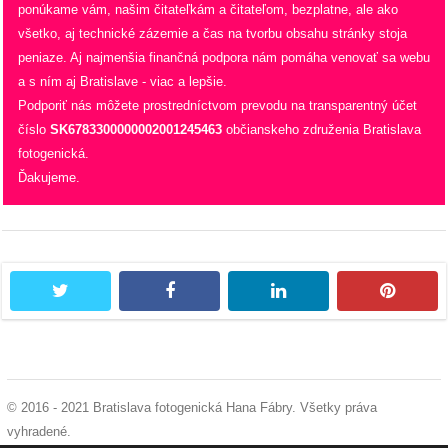
ponúkame vám, našim čitateľkám a čitateľom, bezplatne, ale ako
všetko, aj technické zázemie a čas na tvorbu obsahu stránky stoja
peniaze. Aj najmenšia finančná podpora nám pomáha venovať sa webu
a s ním aj Bratislave - viac a lepšie.
Podporiť nás môžete prostredníctvom prevodu na transparentný účet
číslo
SK6783300000002001245463
občianskeho združenia Bratislava
fotogenická.
Ďakujeme.
twitter
facebook
linkedin
pintere
© 2016 - 2021 Bratislava fotogenická Hana Fábry. Všetky práva
vyhradené.