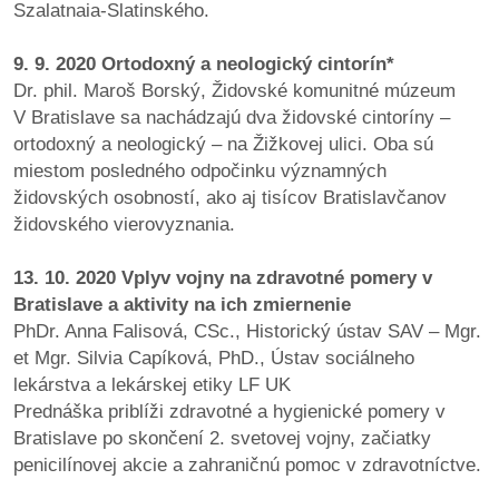
Szalatnaia-Slatinského.
reklama
9. 9. 2020 Ortodoxný a neologický cintorín*
Dr. phil. Maroš Borský, Židovské komunitné múzeum
V Bratislave sa nachádzajú dva židovské cintoríny –
ortodoxný a neologický – na Žižkovej ulici. Oba sú
miestom posledného odpočinku významných
židovských osobností, ako aj tisícov Bratislavčanov
židovského vierovyznania.
13. 10. 2020 Vplyv vojny na zdravotné pomery v
Bratislave a aktivity na ich zmiernenie
PhDr. Anna Falisová, CSc., Historický ústav SAV – Mgr.
et Mgr. Silvia Capíková, PhD., Ústav sociálneho
lekárstva a lekárskej etiky LF UK
Prednáška priblíži zdravotné a hygienické pomery v
Bratislave po skončení 2. svetovej vojny, začiatky
penicilínovej akcie a zahraničnú pomoc v zdravotníctve.