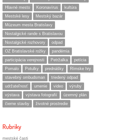
Hlavné mesto
Koronavírus
kultúra
Mestské lesy
Mestský bazár
Múzeum mesta Bratislavy
Nostalgické rande s Bratislavou
Nostalgické rozhovory
odpad
OZ Bratislavské rožky
pandémia
participácia verejnosti
Petržalka
petícia
Pomalo
Potulky
prednášky
Rímske hry
stavebný ombudsman
triedený odpad
udržateľnosť
umenie
video
výruby
výstava
výstava fotografií
územný plán
čierne stavby
životné prostredie
Rubriky
mestské časti