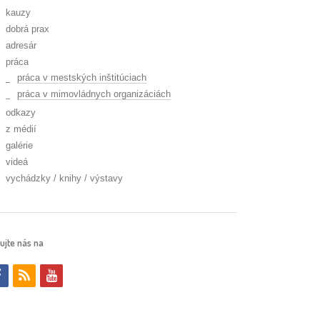
kauzy
dobrá prax
adresár
práca
práca v mestských inštitúciach
práca v mimovládnych organizáciách
odkazy
z médií
galérie
videá
vychádzky / knihy / výstavy
ujte nás na
f
r
y
a
s
o