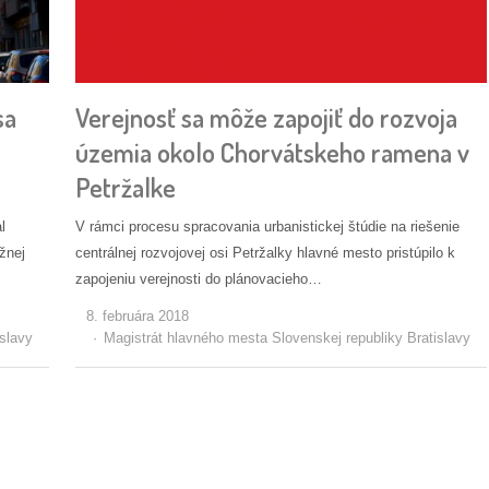
sa
Verejnosť sa môže zapojiť do rozvoja
územia okolo Chorvátskeho ramena v
Petržalke
l
V rámci procesu spracovania urbanistickej štúdie na riešenie
žnej
centrálnej rozvojovej osi Petržalky hlavné mesto pristúpilo k
zapojeniu verejnosti do plánovacieho…
8. februára 2018
Autor/ka
slavy
Magistrát hlavného mesta Slovenskej republiky Bratislavy