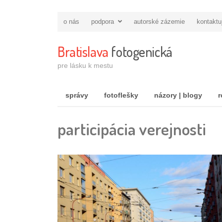
o nás
podpora
autorské zázemie
kontaktu
Bratislava
fotogenická
pre lásku k mestu
správy
fotoflešky
názory | blogy
r
participácia verejnosti