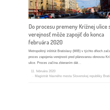
Do procesu premeny Krížnej ulice 
verejnosť môže zapojiť do konca
februára 2020
Metropolitný inštitút Bratislavy (MIB) v týchto dňoch zača
proces zapojenia verejnosti pred plánovanou obnovou Krí
ulice. Proces začína zbieraním dát…
11. februára 2020
Autor/ka
Magistrát hlavného mesta Slovenskej republiky Brati