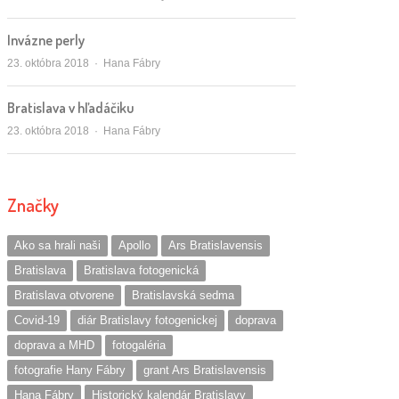
Invázne perly
Autor/ka
23. októbra 2018
Hana Fábry
Bratislava v hľadáčiku
Autor/ka
23. októbra 2018
Hana Fábry
Značky
Ako sa hrali naši
Apollo
Ars Bratislavensis
Bratislava
Bratislava fotogenická
Bratislava otvorene
Bratislavská sedma
Covid-19
diár Bratislavy fotogenickej
doprava
doprava a MHD
fotogaléria
fotografie Hany Fábry
grant Ars Bratislavensis
Hana Fábry
Historický kalendár Bratislavy