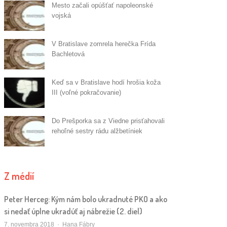
Mesto začali opúšťať napoleonské
vojská
V Bratislave zomrela herečka Frída
Bachletová
Keď sa v Bratislave hodí hrošia koža
III (voľné pokračovanie)
Do Prešporka sa z Viedne prisťahovali
rehoľné sestry rádu alžbetíniek
Z médií
Peter Herceg: Kým nám bolo ukradnuté PKO a ako
si nedať úplne ukradúť aj nábrežie (2. diel)
Autor/ka
7. novembra 2018
Hana Fábry