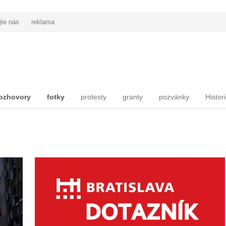
jte nás
reklama
ozhovory
fotky
protesty
granty
pozvánky
Histor