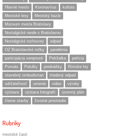
Hlavné mesto
Koronavírus
kultúra
Mestské lesy
Mestský bazár
Múzeum mesta Bratislavy
Nostalgické rande s Bratislavou
Nostalgické rozhovory
odpad
OZ Bratislavské rožky
pandémia
participácia verejnosti
Petržalka
petícia
Pomalo
Potulky
prednášky
Rímske hry
stavebný ombudsman
triedený odpad
udržateľnosť
umenie
video
výruby
výstava
výstava fotografií
územný plán
čierne stavby
životné prostredie
Rubriky
mestské časti