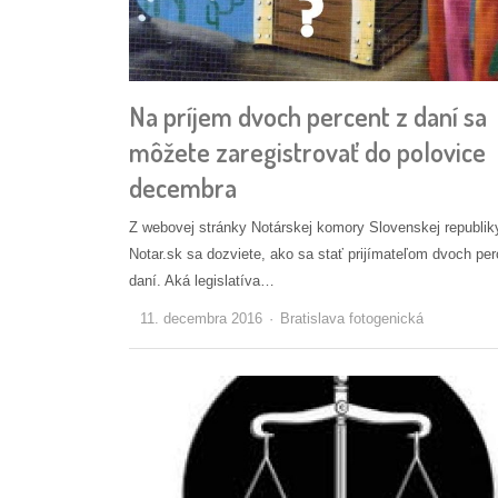
Na príjem dvoch percent z daní sa
môžete zaregistrovať do polovice
decembra
Z webovej stránky Notárskej komory Slovenskej republik
Notar.sk sa dozviete, ako sa stať prijímateľom dvoch per
daní. Aká legislatíva…
Autor/ka
11. decembra 2016
Bratislava fotogenická