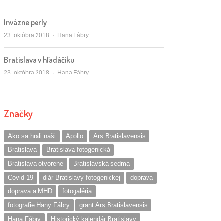
Invázne perly
Autor/ka
23. októbra 2018
Hana Fábry
Bratislava v hľadáčiku
Autor/ka
23. októbra 2018
Hana Fábry
Značky
Ako sa hrali naši
Apollo
Ars Bratislavensis
Bratislava
Bratislava fotogenická
Bratislava otvorene
Bratislavská sedma
Covid-19
diár Bratislavy fotogenickej
doprava
doprava a MHD
fotogaléria
fotografie Hany Fábry
grant Ars Bratislavensis
Hana Fábry
Historický kalendár Bratislavy