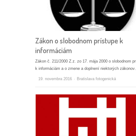
Zákon o slobodnom prístupe k
informáciám
Zákon č. 211/2000 Z.z. zo 17. mája 2000 o slobodnom pr
k informáciám a o zmene a doplnení niektorých zákono
Autor/ka
19. novembra 2016
Bratislava fotogenická