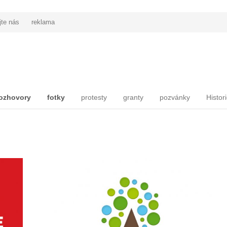
jte nás
reklama
ozhovory
fotky
protesty
granty
pozvánky
Histor