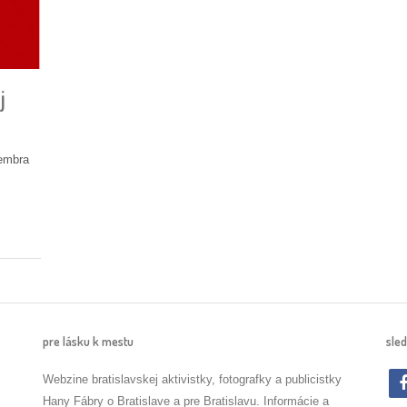
j
tembra
pre lásku k mestu
sled
Webzine bratislavskej aktivistky, fotografky a publicistky
Hany Fábry o Bratislave a pre Bratislavu. Informácie a