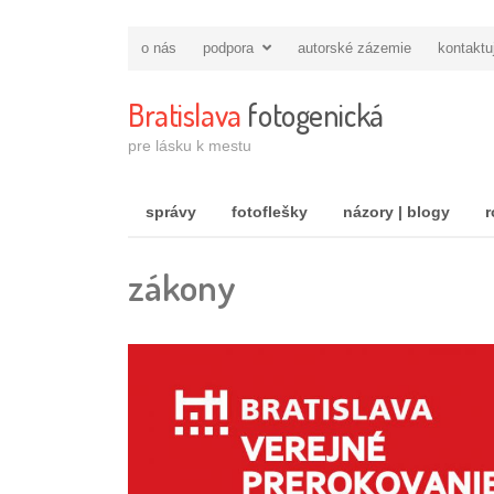
o nás
podpora
autorské zázemie
kontaktu
Bratislava
fotogenická
pre lásku k mestu
správy
fotoflešky
názory | blogy
r
zákony