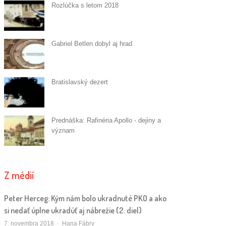
Rozlúčka s letom 2018
Gabriel Betlen dobyl aj hrad
Bratislavský dezert
Prednáška: Rafinéria Apollo - dejiny a
význam
Z médií
Peter Herceg: Kým nám bolo ukradnuté PKO a ako
si nedať úplne ukradúť aj nábrežie (2. diel)
Autor/ka
7. novembra 2018
Hana Fábry