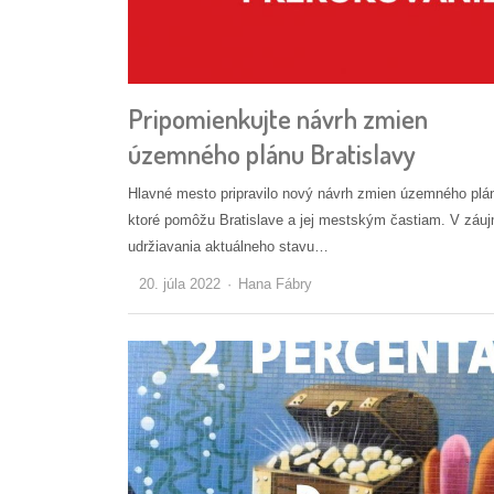
Pripomienkujte návrh zmien
územného plánu Bratislavy
Hlavné mesto pripravilo nový návrh zmien územného plá
ktoré pomôžu Bratislave a jej mestským častiam. V záu
udržiavania aktuálneho stavu…
Autor/ka
20. júla 2022
Hana Fábry