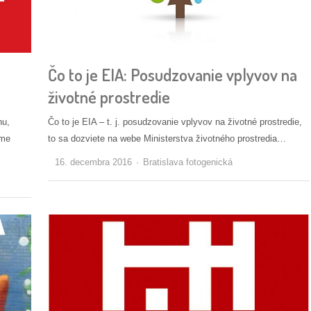
Čo to je EIA: Posudzovanie vplyvov na
životné prostredie
nu,
Čo to je EIA – t. j. posudzovanie vplyvov na životné prostredie,
jme
to sa dozviete na webe Ministerstva životného prostredia…
Autor/ka
16. decembra 2016
Bratislava fotogenická