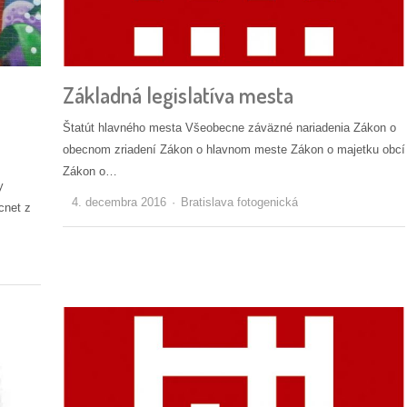
Základná legislatíva mesta
Štatút hlavného mesta Všeobecne záväzné nariadenia Zákon o
obecnom zriadení Zákon o hlavnom meste Zákon o majetku obcí
Zákon o…
y
Autor/ka
4. decembra 2016
Bratislava fotogenická
cnet z