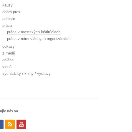
kauzy
dobrá prax
adresár
práca
práca v mestských inštitúciach
práca v mimovládnych organizáciách
odkazy
z médií
galérie
videá
vychádzky / knihy / výstavy
ujte nás na
f
r
y