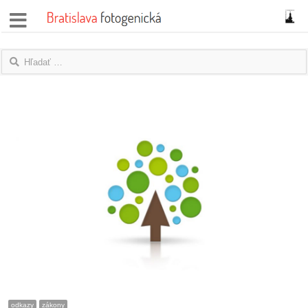
správy
fotoflešky
názory
|
blogy
rozhovory
fotky
protesty
granty
odkazy
zákony