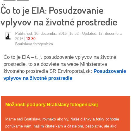
pozvánky
Čo to je EIA: Posudzovanie
Historický
vplyvov na životné prostredie
kalendár
Published:
16. decembra 2016
15:52
Updated: 17. decembra
zákony
2016
13:30
Bratislava fotogenická
mestské
Čo to je EIA – t. j. posudzovanie vplyvov na životné
časti
prostredie, to sa dozviete na webe Ministerstva
životného prostredia SR Enviroportal.sk:
Posudzovanie
kauzy
vplyvov na životné prostredie
konania
stavebné
Možnosti podpory Bratislavy fotogenickej
konania
Máme radi Bratislavu rovnako ako vy. Naše články a fotky ochotne
pripomienkové
ponúkame vám, našim čitateľkám a čitateľom, bezplatne, ale ako
konania