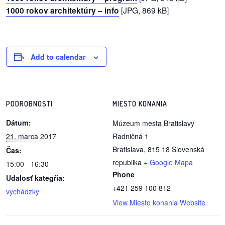
1000 rokov architektúry – info
[JPG, 869 kB]
dobrá
prax
Add to calendar
práca
odkazy
PODROBNOSTI
MIESTO KONANIA
petície
Dátum:
Múzeum mesta Bratislavy
z
21. marca 2017
Radničná 1
médií
Bratislava
,
815 18
Slovenská
Čas:
republika
+ Google Mapa
15:00 - 16:30
videá
Phone
Udalosť kategŕia:
+421 259 100 812
vychádzky
vychádzky
View Miesto konania Website
/
knihy