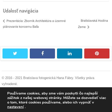
/
výstavy
Udalosť navigácia
o
Bratislavská Hodina
Prezentácia: Zborník Architektúra a územné
nás
plánovanie koncernu Baťa
Zeme
podpora
podporte
twitter
facebook
linkedin
pintere
nás
podporili
nás
© 2016 - 2021 Bratislava fotogenická Hana Fábry. Všetky práva
vyhradené.
autorské
podmienky používania
|
ochrana osobných údajov
|
súhlas s používaním
zázemie
Používame cookies, aby sme vám poskytli čo najlepší
cookies
zážitok z našej webovej stránky. Môžete sa dozvedieť viac
o tom, ktoré cookies používame, alebo ich vypnúť v
kontaktujte
nastavení
.
nás