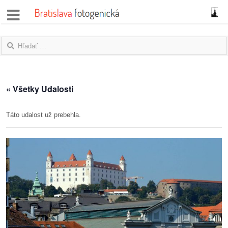
správy
fotoflešky
názory
« Všetky Udalosti
|
blogy
Táto udalost už prebehla.
rozhovory
fotky
protesty
granty