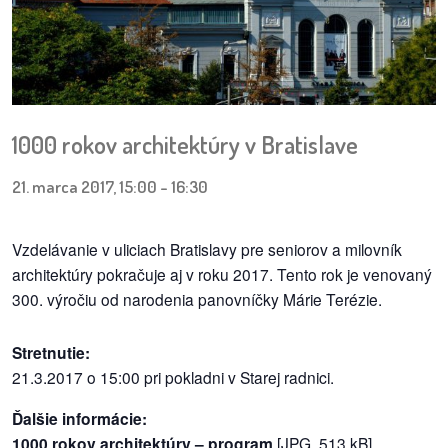
pozvánky
Historický
kalendár
zákony
1000 rokov architektúry v Bratislave
mestské
21. marca 2017, 15:00
-
16:30
časti
Vzdelávanie v uliciach Bratislavy pre seniorov a milovník
kauzy
architektúry pokračuje aj v roku 2017. Tento rok je venovaný
300. výročiu od narodenia panovníčky Márie Terézie.
konania
stavebné
Stretnutie:
konania
21.3.2017 o 15:00 pri pokladni v Starej radnici.
Ďalšie informácie:
pripomienkové
1000 rokov architektúry – program
[JPG, 513 kB]
konania