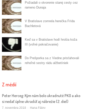
Požiadali o otvorenie starej cesty cez
rameno Dunaja
V Bratislave zomrela herečka Frída
Bachletová
Keď sa v Bratislave hodí hrošia koža
III (voľné pokračovanie)
Do Prešporka sa z Viedne prisťahovali
rehoľné sestry rádu alžbetíniek
Z médií
Peter Herceg: Kým nám bolo ukradnuté PKO a ako
si nedať úplne ukradúť aj nábrežie (2. diel)
Autor/ka
7. novembra 2018
Hana Fábry