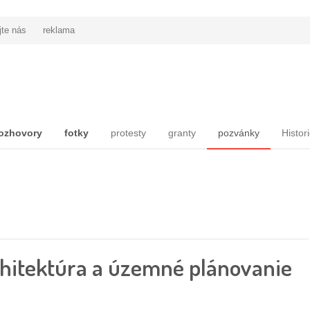
jte nás
reklama
ozhovory
fotky
protesty
granty
pozvánky
Histor
chitektúra a územné plánovanie