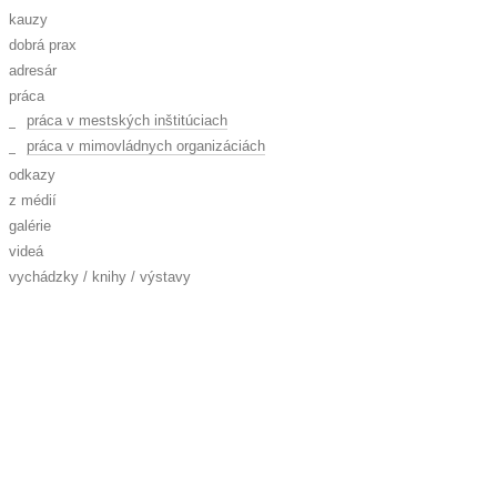
kauzy
dobrá prax
adresár
práca
práca v mestských inštitúciach
práca v mimovládnych organizáciách
odkazy
z médií
galérie
videá
vychádzky / knihy / výstavy