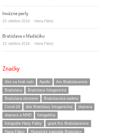
Invázne perly
Autor/ka
23. októbra 2018
Hana Fábry
Bratislava v hľadáčiku
Autor/ka
23. októbra 2018
Hana Fábry
Značky
Ako sa hrali naši
Apollo
Ars Bratislavensis
Bratislava
Bratislava fotogenická
Bratislava otvorene
Bratislavská sedma
Covid-19
diár Bratislavy fotogenickej
doprava
doprava a MHD
fotogaléria
fotografie Hany Fábry
grant Ars Bratislavensis
Hana Fábry
Historický kalendár Bratislavy