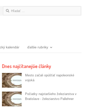
Hľadať:
ický kalendár
ďalšie rubriky
Dnes najčítanejšie články
Mesto začali opúšťať napoleonské
vojská
Počiatky najstaršieho železiarstva v
Bratislave - železiarstvo Pallehner