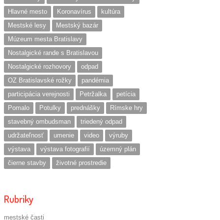
Hlavné mesto
Koronavírus
kultúra
Mestské lesy
Mestský bazár
Múzeum mesta Bratislavy
Nostalgické rande s Bratislavou
Nostalgické rozhovory
odpad
OZ Bratislavské rožky
pandémia
participácia verejnosti
Petržalka
petícia
Pomalo
Potulky
prednášky
Rímske hry
stavebný ombudsman
triedený odpad
udržateľnosť
umenie
video
výruby
výstava
výstava fotografií
územný plán
čierne stavby
životné prostredie
Rubriky
mestské časti