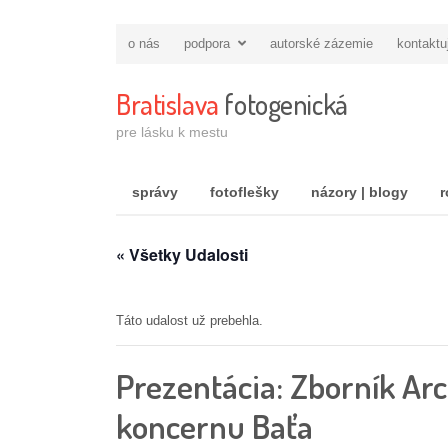
o nás
podpora
autorské zázemie
kontaktu
Bratislava
fotogenická
pre lásku k mestu
správy
fotoflešky
názory | blogy
r
« Všetky Udalosti
Táto udalost už prebehla.
Prezentácia: Zborník Ar
koncernu Baťa