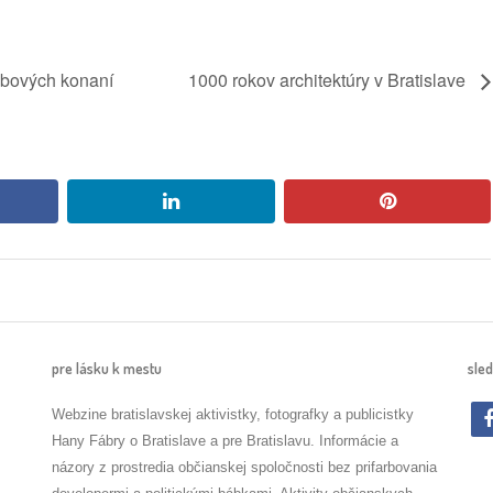
ubových konaní
1000 rokov architektúry v Bratislave
book
linkedin
pinterest
pre lásku k mestu
sled
Webzine bratislavskej aktivistky, fotografky a publicistky
Hany Fábry o Bratislave a pre Bratislavu. Informácie a
názory z prostredia občianskej spoločnosti bez prifarbovania