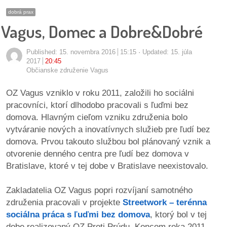
pozvánky
dobrá prax
Vagus, Domec a Dobre&Dobré
Historický
kalendár
Published:
15. novembra 2016
15:15
Updated: 15. júla
2017
20:45
zákony
Občianske združenie Vagus
mestské
OZ Vagus vzniklo v roku 2011, založili ho sociálni
časti
pracovníci, ktorí dlhodobo pracovali s ľuďmi bez
domova. Hlavným cieľom vzniku združenia bolo
kauzy
vytváranie nových a inovatívnych služieb pre ľudí bez
domova. Prvou takouto službou bol plánovaný vznik a
konania
otvorenie denného centra pre ľudí bez domova v
Bratislave, ktoré v tej dobe v Bratislave neexistovalo.
stavebné
konania
Zakladatelia OZ Vagus popri rozvíjaní samotného
združenia pracovali v projekte
Streetwork – terénna
pripomienkové
sociálna práca s ľuďmi bez domova
, ktorý bol v tej
konania
dobe realizovaný OZ Proti Prúdu. Koncom roka 2011