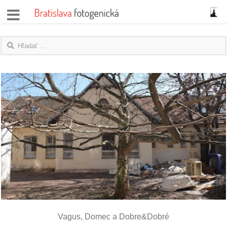
správy
fotoflešky
názory
|
blogy
rozhovory
fotky
protesty
granty
Vagus, Domec a Dobre&Dobré