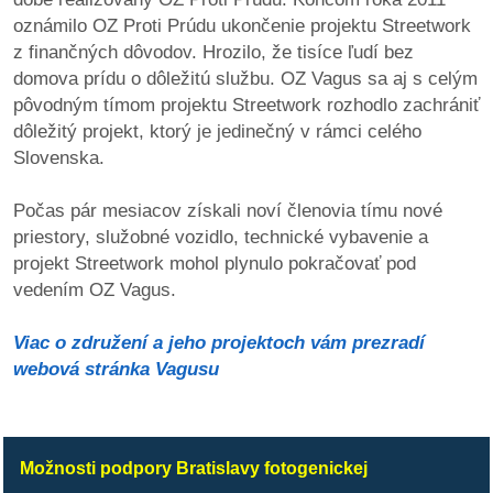
oznámilo OZ Proti Prúdu ukončenie projektu Streetwork
z finančných dôvodov. Hrozilo, že tisíce ľudí bez
dobrá
domova prídu o dôležitú službu. OZ Vagus sa aj s celým
prax
pôvodným tímom projektu Streetwork rozhodlo zachrániť
dôležitý projekt, ktorý je jedinečný v rámci celého
práca
Slovenska.
odkazy
Počas pár mesiacov získali noví členovia tímu nové
priestory, služobné vozidlo, technické vybavenie a
petície
projekt Streetwork mohol plynulo pokračovať pod
vedením OZ Vagus.
z
médií
Viac o združení a jeho projektoch vám prezradí
webová stránka Vagusu
videá
vychádzky
/
Možnosti podpory Bratislavy fotogenickej
knihy