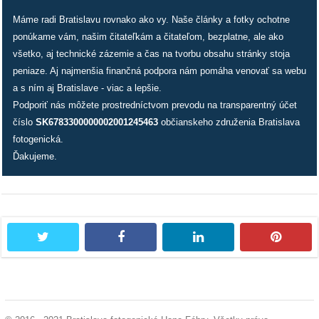
/
Máme radi Bratislavu rovnako ako vy. Naše články a fotky ochotne
výstavy
ponúkame vám, našim čitateľkám a čitateľom, bezplatne, ale ako
všetko, aj technické zázemie a čas na tvorbu obsahu stránky stoja
o
peniaze. Aj najmenšia finančná podpora nám pomáha venovať sa webu
nás
a s ním aj Bratislave - viac a lepšie.
Podporiť nás môžete prostredníctvom prevodu na transparentný účet
podpora
číslo
SK6783300000002001245463
občianskeho združenia Bratislava
fotogenická.
podporte
Ďakujeme.
nás
podporili
nás
twitter
facebook
linkedin
pintere
autorské
zázemie
kontaktujte
nás