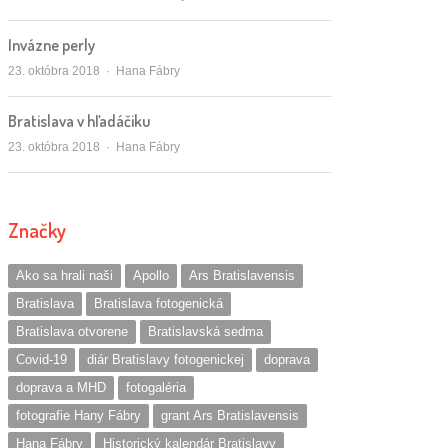
Invázne perly
Autor/ka
23. októbra 2018
Hana Fábry
Bratislava v hľadáčiku
Autor/ka
23. októbra 2018
Hana Fábry
Značky
Ako sa hrali naši
Apollo
Ars Bratislavensis
Bratislava
Bratislava fotogenická
Bratislava otvorene
Bratislavská sedma
Covid-19
diár Bratislavy fotogenickej
doprava
doprava a MHD
fotogaléria
fotografie Hany Fábry
grant Ars Bratislavensis
Hana Fábry
Historický kalendár Bratislavy