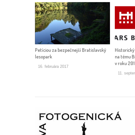
Petíciou za bezpečnejší Bratislavský
Historický
lesopark
na tému Br
v roku 20
16. februára 2017
11. septe