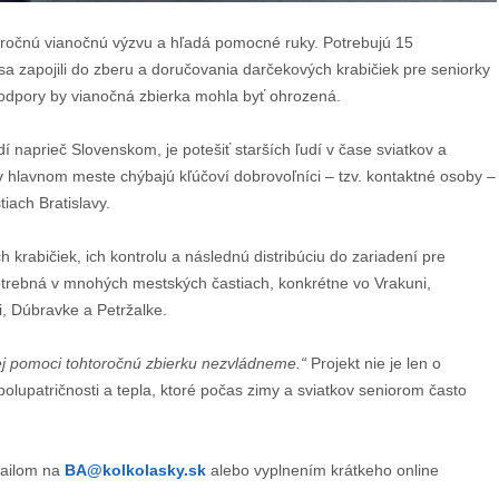
oročnú vianočnú výzvu a hľadá pomocné ruky. Potrebujú 15
 sa zapojili do zberu a doručovania darčekových krabičiek pre seniorky
 podpory by vianočná zbierka mohla byť ohrozená.
í naprieč Slovenskom, je potešiť starších ľudí v čase sviatkov a
v hlavnom meste chýbajú kľúčoví dobrovoľníci – tzv. kontaktné osoby –
tiach Bratislavy.
krabičiek, ich kontrolu a následnú distribúciu do zariadení pre
otrebná v mnohých mestských častiach, konkrétne vo Vrakuni,
, Dúbravke a Petržalke.
j pomoci tohtoročnú zbierku nezvládneme.“
Projekt nie je len o
olupatričnosti a tepla, ktoré počas zimy a sviatkov seniorom často
mailom na
BA@kolkolasky.sk
alebo vyplnením krátkeho online