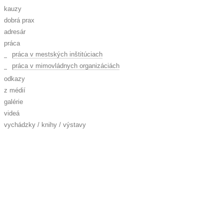
kauzy
dobrá prax
adresár
práca
práca v mestských inštitúciach
práca v mimovládnych organizáciách
odkazy
z médií
galérie
videá
vychádzky / knihy / výstavy