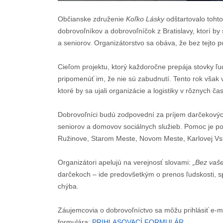
Občianske združenie
Koľko Lásky
odštartovalo toht
dobrovoľníkov a dobrovoľníčok z Bratislavy, ktorí by
a seniorov. Organizátorstvo sa obáva, že bez tejto
Cieľom projektu, ktorý každoročne prepája stovky ľud
pripomenúť im, že nie sú zabudnutí. Tento rok však 
ktoré by sa ujali organizácie a logistiky v rôznych čas
Dobrovoľníci budú zodpovední za príjem darčekových 
seniorov a domovov sociálnych služieb. Pomoc je p
Ružinove, Starom Meste, Novom Meste, Karlovej Vsi
Organizátori apelujú na verejnosť slovami:
„Bez vaše
darčekoch – ide predovšetkým o prenos ľudskosti, sp
chýba.
Záujemcovia o dobrovoľníctvo sa môžu prihlásiť e-
formulára:
PRIHLASOVACÍ FORMULÁR
.