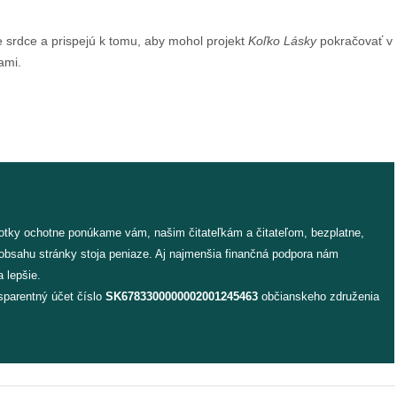
e srdce a prispejú k tomu, aby mohol projekt
Koľko Lásky
pokračovať v
ami.
fotky ochotne ponúkame vám, našim čitateľkám a čitateľom, bezplatne,
 obsahu stránky stoja peniaze. Aj najmenšia finančná podpora nám
 lepšie.
sparentný účet číslo
SK6783300000002001245463
občianskeho združenia