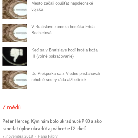
Mesto začali opúšťať napoleonské
vojská
V Bratislave zomrela herečka Frída
Bachletová
Keď sa v Bratislave hodí hrošia koža
III (voľné pokračovanie)
Do Prešporka sa z Viedne prisťahovali
rehoľné sestry rádu alžbetíniek
Z médií
Peter Herceg: Kým nám bolo ukradnuté PKO a ako
si nedať úplne ukradúť aj nábrežie (2. diel)
Autor/ka
7. novembra 2018
Hana Fábry