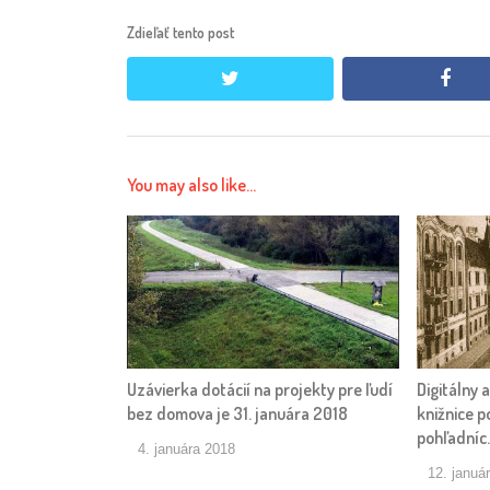
Zdieľať tento post
twitter
face
You may also like...
Uzávierka dotácií na projekty pre ľudí
Digitálny 
bez domova je 31. januára 2018
knižnice p
pohľadníc.
4. januára 2018
12. januá