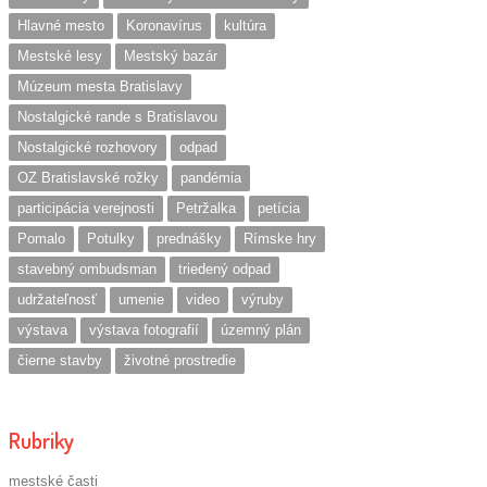
Hlavné mesto
Koronavírus
kultúra
Mestské lesy
Mestský bazár
Múzeum mesta Bratislavy
Nostalgické rande s Bratislavou
Nostalgické rozhovory
odpad
OZ Bratislavské rožky
pandémia
participácia verejnosti
Petržalka
petícia
Pomalo
Potulky
prednášky
Rímske hry
stavebný ombudsman
triedený odpad
udržateľnosť
umenie
video
výruby
výstava
výstava fotografií
územný plán
čierne stavby
životné prostredie
Rubriky
mestské časti