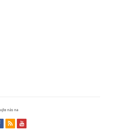
ujte nás na
f
r
y
a
s
o