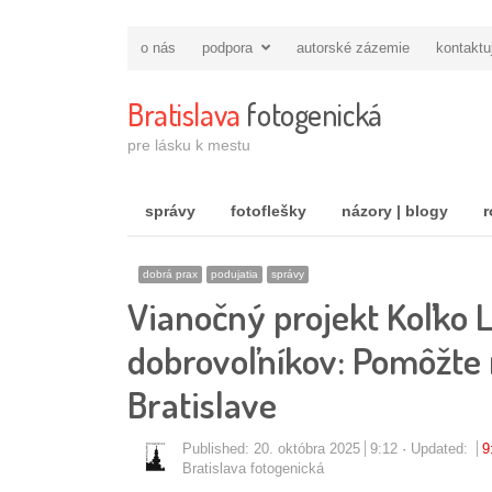
o nás
podpora
autorské zázemie
kontaktu
Bratislava
fotogenická
pre lásku k mestu
správy
fotoflešky
názory | blogy
r
dobrá prax
podujatia
správy
Vianočný projekt Koľko 
dobrovoľníkov: Pomôžte 
Bratislave
Published:
20. októbra 2025
9:12
Updated:
9
Autor/ka
Bratislava fotogenická