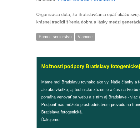
Organizácia dúfa, že Bratislavčania opäť ukážu svoj
krásnej tradícii šírenia dobra a lásky medzi generáci
Pomoc seniorstvu
Vianoce
Možnosti podpory Bratislavy fotogenickej
Máme radi Bratislavu rovnako ako vy. Naše články a 
ale ako všetko, aj technické zázemie a čas na tvorbu
pomáha venovať sa webu a s ním aj Bratislave - viac a
Podporiť nás môžete prostredníctvom prevodu na tran
Bratislava fotogenická.
Ďakujeme.