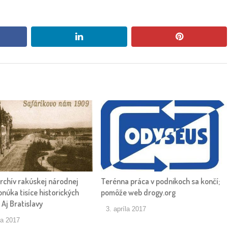
book
linkedin
pinterest
archív rakúskej národnej
Terénna práca v podnikoch sa končí;
onúka tisíce historických
pomôže web drogy.org
 Aj Bratislavy
3. apríla 2017
ra 2017