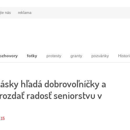
jte nás
reklama
ozhovory
fotky
protesty
granty
pozvánky
Histor
Lásky hľadá dobrovoľníčky a
rozdať radosť seniorstvu v
:15