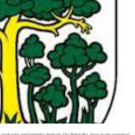
podujatia petržalského festivalu Dni Petržalky, ktorý bude prebiehať