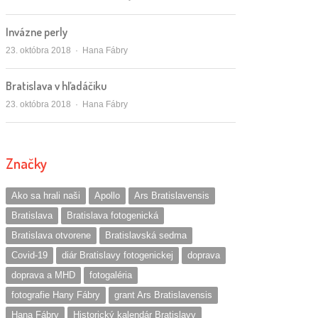
Invázne perly
Autor/ka
23. októbra 2018
Hana Fábry
Bratislava v hľadáčiku
Autor/ka
23. októbra 2018
Hana Fábry
Značky
Ako sa hrali naši
Apollo
Ars Bratislavensis
Bratislava
Bratislava fotogenická
Bratislava otvorene
Bratislavská sedma
Covid-19
diár Bratislavy fotogenickej
doprava
doprava a MHD
fotogaléria
fotografie Hany Fábry
grant Ars Bratislavensis
Hana Fábry
Historický kalendár Bratislavy