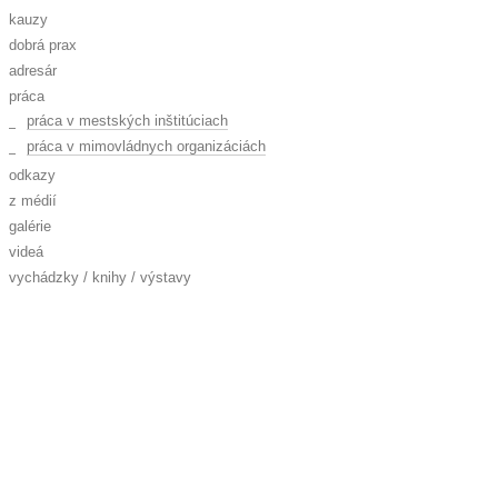
kauzy
dobrá prax
adresár
práca
práca v mestských inštitúciach
práca v mimovládnych organizáciách
odkazy
z médií
galérie
videá
vychádzky / knihy / výstavy