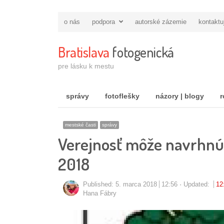
o nás
podpora
autorské zázemie
kontaktu
Bratislava
fotogenická
pre lásku k mestu
správy
fotoflešky
názory | blogy
r
mestské časti
správy
Verejnosť môže navrhnúť
2018
Published:
5. marca 2018
12:56
Updated:
12
Autor/ka
Hana Fábry