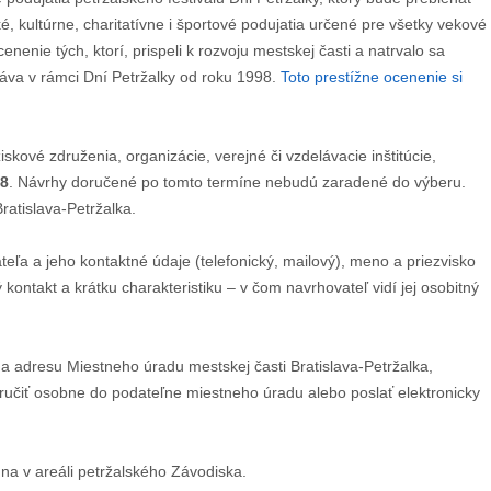
 kultúrne, charitatívne i športové podujatia určené pre všetky vekové
enenie tých, ktorí, prispeli k rozvoju mestskej časti a natrvalo sa
práva v rámci Dní Petržalky od roku 1998.
Toto prestížne ocenenie si
skové združenia, organizácie, verejné či vzdelávacie inštitúcie,
18
. Návrhy doručené po tomto termíne nebudú zaradené do výberu.
atislava-Petržalka.
ľa a jeho kontaktné údaje (telefonický, mailový), meno a priezvisko
kontakt a krátku charakteristiku – v čom navrhovateľ vidí jej osobitný
a adresu Miestneho úradu mestskej časti Bratislava-Petržalka,
doručiť osobne do podateľne miestneho úradu alebo poslať elektronicky
na v areáli petržalského Závodiska.