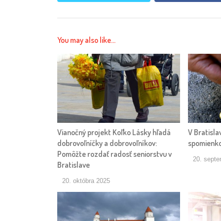
You may also like...
Vianočný projekt Koľko Lásky hľadá
V Bratisla
dobrovoľníčky a dobrovoľníkov:
spomienko
Pomôžte rozdať radosť seniorstvu v
20. sept
Bratislave
20. októbra 2025