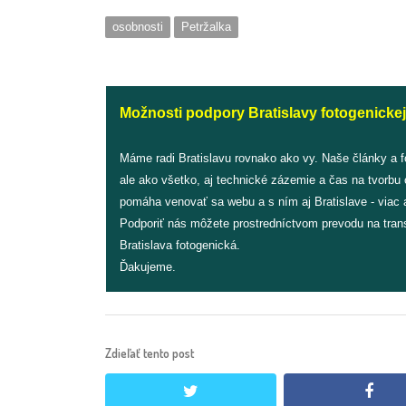
osobnosti
Petržalka
Možnosti podpory Bratislavy fotogenickej
Máme radi Bratislavu rovnako ako vy. Naše články a 
ale ako všetko, aj technické zázemie a čas na tvorbu
pomáha venovať sa webu a s ním aj Bratislave - viac a
Podporiť nás môžete prostredníctvom prevodu na tran
Bratislava fotogenická.
Ďakujeme.
Zdieľať tento post
twitter
face