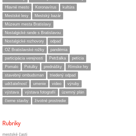
Hlavné mesto
Koronavírus
kultúra
Mestské lesy
Mestský bazár
Múzeum mesta Bratislavy
Nostalgické rande s Bratislavou
Nostalgické rozhovory
odpad
OZ Bratislavské rožky
pandémia
participácia verejnosti
Petržalka
petícia
Pomalo
Potulky
prednášky
Rímske hry
stavebný ombudsman
triedený odpad
udržateľnosť
umenie
video
výruby
výstava
výstava fotografií
územný plán
čierne stavby
životné prostredie
Rubriky
mestské časti