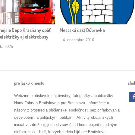
ejšie Depo Krasňany opäť
Mestská časť Dúbravka
električky aj elektrobusy
4. decembra 2016
ta 2025
pre lásku k mestu
sled
Webzine bratislavskej aktivistky, fotografky a publicistky
Hany Fábry o Bratislave a pre Bratislavu. Informácie a
názory z prostredia občianskej spoločnosti bez prifarbovania
developermi a politickými bábkami. Aktivity občianskych
iniciatív, združení, jednotlivcov či ad hoc spojení s jediným
cieľom: spojiť ľudí, ktorých srdcia bijú pre Bratislavu.