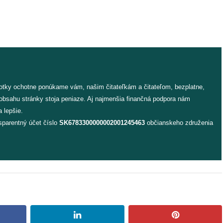
fotky ochotne ponúkame vám, našim čitateľkám a čitateľom, bezplatne,
 obsahu stránky stoja peniaze. Aj najmenšia finančná podpora nám
 lepšie.
sparentný účet číslo
SK6783300000002001245463
občianskeho združenia
book
linkedin
pinterest