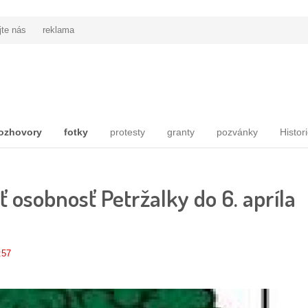
jte nás
reklama
ozhovory
fotky
protesty
granty
pozvánky
Histor
 osobnosť Petržalky do 6. apríla
:57