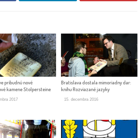
ve pribudnú nové
Bratislava dostala mimoriadny dar:
vé kamene Stolpersteine
knihu Rozviazané jazyky
embra 2017
15. decembra 2016