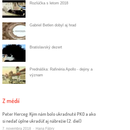
Rozlúčka s letom 2018
Gabriel Betlen dobyl aj hrad
Bratislavský dezert
Prednáška: Rafinéria Apollo - dejiny a
význam
Z médií
Peter Herceg: Kým nám bolo ukradnuté PKO a ako
si nedať úplne ukradúť aj nábrežie (2. diel)
Autor/ka
7. novembra 2018
Hana Fábry