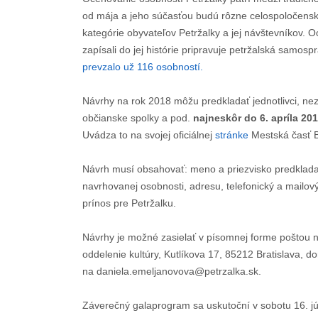
od mája a jeho súčasťou budú rôzne celospoločenské,
kategórie obyvateľov Petržalky a jej návštevníkov. Oc
zapísali do jej histórie pripravuje petržalská samos
prevzalo už 116 osobností.
Návrhy na rok 2018 môžu predkladať jednotlivci, nezi
občianske spolky a pod.
najneskôr do 6. apríla 20
Uvádza to na svojej oficiálnej
stránke
Mestská časť Br
Návrh musí obsahovať: meno a priezvisko predkladate
navrhovanej osobnosti, adresu, telefonický a mailový 
prínos pre Petržalku.
Návrhy je možné zasielať v písomnej forme poštou n
oddelenie kultúry, Kutlíkova 17, 85212 Bratislava, 
na daniela.emeljanovova@petrzalka.sk.
Záverečný galaprogram sa uskutoční v sobotu 16. jú