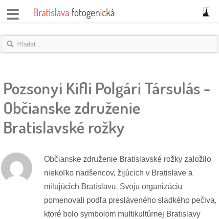
správy
fotoflešky
Pozsonyi Kifli Polgári Társulás -
názory
|
Občianske združenie
blogy
Bratislavské rožky
rozhovory
fotky
Občianske združenie Bratislavské rožky založilo
niekoľko nadšencov, žijúcich v Bratislave a
protesty
milujúcich Bratislavu. Svoju organizáciu
pomenovali podľa presláveného sladkého pečiva,
granty
ktoré bolo symbolom multikultúrnej Bratislavy