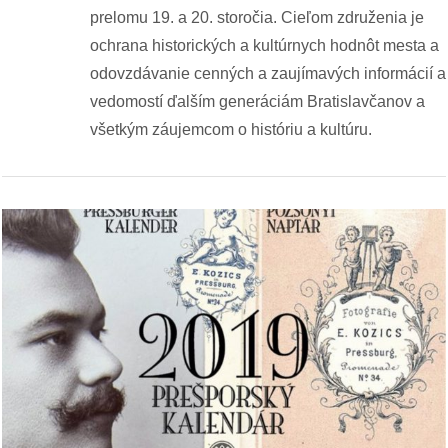
pozvánky
prelomu 19. a 20. storočia. Cieľom združenia je
ochrana historických a kultúrnych hodnôt mesta a
Historický
odovzdávanie cenných a zaujímavých informácií a
kalendár
vedomostí ďalším generáciám Bratislavčanov a
všetkým záujemcom o históriu a kultúru.
zákony
mestské
časti
kauzy
konania
stavebné
konania
pripomienkové
konania