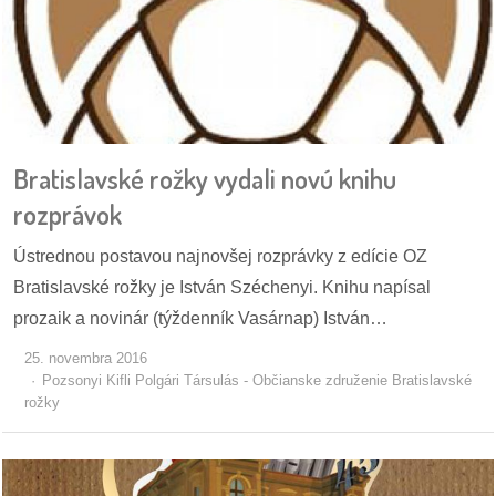
/
výstavy
o
nás
podpora
Bratislavské rožky vydali novú knihu
rozprávok
podporte
nás
Ústrednou postavou najnovšej rozprávky z edície OZ
Bratislavské rožky je István Széchenyi. Knihu napísal
podporili
prozaik a novinár (týždenník Vasárnap) István…
nás
25. novembra 2016
autorské
Pozsonyi Kifli Polgári Társulás - Občianske združenie Bratislavské
rožky
zázemie
kontaktujte
nás