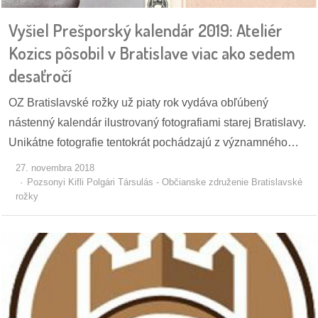
Vyšiel Prešporský kalendár 2019: Ateliér
dobrá
Kozics pôsobil v Bratislave viac ako sedem
prax
desaťročí
práca
OZ Bratislavské rožky už piaty rok vydáva obľúbený
odkazy
nástenný kalendár ilustrovaný fotografiami starej Bratislavy.
Unikátne fotografie tentokrát pochádzajú z významného…
petície
27. novembra 2018
Pozsonyi Kifli Polgári Társulás - Občianske združenie Bratislavské
z
rožky
médií
videá
vychádzky
/
knihy