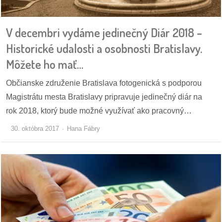
pozvánky
V decembri vydáme jedinečný Diár 2018 –
Historický
kalendár
Historické udalosti a osobnosti Bratislavy.
Môžete ho mať…
zákony
Občianske združenie Bratislava fotogenická s podporou
mestské
Magistrátu mesta Bratislavy pripravuje jedinečný diár na
časti
rok 2018, ktorý bude možné využívať ako pracovný…
kauzy
30. októbra 2017
Hana Fábry
konania
stavebné
konania
pripomienkové
konania