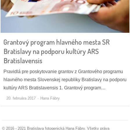
dobrá
prax
práca
Grantový program hlavného mesta SR
odkazy
Bratislavy na podporu kultúry ARS
Bratislavensis
petície
Pravidlá pre poskytovanie grantov z Grantového programu
z
hlavného mesta Slovenskej republiky Bratislavy na podporu
médií
kultúry ARS Bratislavensis 1. Grantový program…
videá
20. februára 2017
Hana Fábry
vychádzky
/
knihy
© 2016 - 2021 Bratislava fotogenická Hana Fábry. Všetky práva