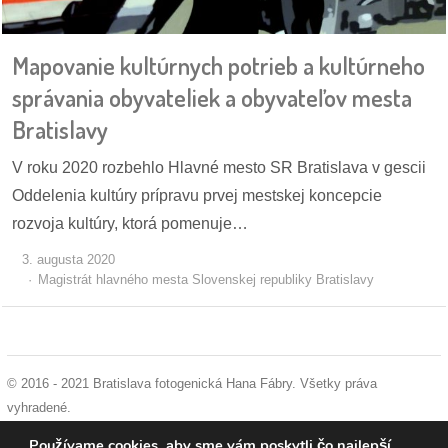
pozvánky
Mapovanie kultúrnych potrieb a kultúrneho
Historický
kalendár
správania obyvateliek a obyvateľov mesta
Bratislavy
zákony
V roku 2020 rozbehlo Hlavné mesto SR Bratislava v gescii
mestské
Oddelenia kultúry prípravu prvej mestskej koncepcie
časti
rozvoja kultúry, ktorá pomenuje…
kauzy
3. augusta 2020
Magistrát hlavného mesta Slovenskej republiky Bratislavy
konania
stavebné
konania
© 2016 - 2021 Bratislava fotogenická Hana Fábry. Všetky práva
vyhradené.
pripomienkové
podmienky používania
|
ochrana osobných údajov
|
súhlas s používaním
Používame cookies, aby sme vám poskytli čo najlepší
konania