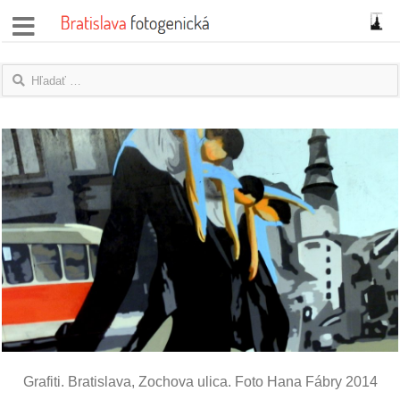
správy
fotoflešky
názory
|
blogy
rozhovory
fotky
protesty
granty
Grafiti. Bratislava, Zochova ulica. Foto Hana Fábry 2014