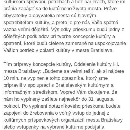
kultúrnom správaní, potrebách a tiež bariérach, ktoré im
bránia zapájať sa do kultúrneho života mesta. Práve
dobrá
obyvateľky a obyvatelia mesta sú hlavným
prax
spotrebiteľom kultúry, a preto je pre nás Vaša spätná
väzba veľmi dôležitá. Výsledky prieskumu budú jedny z
práca
dôležitých podkladov pri tvorbe koncepcie kultúry a
opatrení, ktoré budú cielene zamerané na uspokojovanie
odkazy
Vašich potrieb v oblasti kultúry v meste Bratislava.
petície
Tím prípravy koncepcie kultúry, Oddelenie kultúry Hl.
mesta Bratislavy: „Budeme sa veľmi tešiť, ak si nájdete
z
10 min. na vyplnenie tohto dotazníka, ktorý sme
médií
pripravili v spolupráci s Bratislavským kultúrnym a
informačným strediskom. Vopred Vám ďakujeme, že
videá
nám ho vyplnený zašlete najneskôr do 31. augusta
polnoci. Po vyplnení dotazníkového prieskumu budete
vychádzky
zapojení do žrebovania o voľný vstup do jednej z
/
kultúrnych príspevkových organizácií mesta Bratislavy
knihy
alebo vstupenky na vybrané kultúrne podujatia