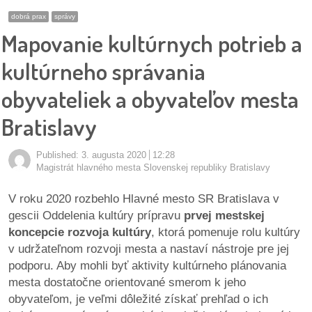
pozvánky
dobrá prax
správy
Mapovanie kultúrnych potrieb a
Historický
kalendár
kultúrneho správania
obyvateliek a obyvateľov mesta
zákony
Bratislavy
mestské
časti
Published:
3. augusta 2020
12:28
Magistrát hlavného mesta Slovenskej republiky Bratislavy
kauzy
V roku 2020 rozbehlo Hlavné mesto SR Bratislava v
konania
gescii Oddelenia kultúry prípravu
prvej mestskej
koncepcie rozvoja kultúry
, ktorá pomenuje rolu kultúry
stavebné
v udržateľnom rozvoji mesta a nastaví nástroje pre jej
konania
podporu. Aby mohli byť aktivity kultúrneho plánovania
mesta dostatočne orientované smerom k jeho
pripomienkové
obyvateľom, je veľmi dôležité získať prehľad o ich
konania