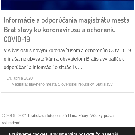
pozvánky
Informácie a odporúčania magistrátu mesta
Historický
kalendár
Bratislavy ku koronavírusu a ochoreniu
COVID-19
zákony
V súvislosti s novým koronavírusom a ochorením COVID-19
mestské
prinášame obyvateľkám a obyvateľom Bratislavy balíček
časti
odporúčaní a informácií o situácii v…
kauzy
14. apríla 2020
Magistrát hlavného mesta Slovenskej republiky Bratislavy
konania
stavebné
konania
© 2016 - 2021 Bratislava fotogenická Hana Fábry. Všetky práva
vyhradené.
pripomienkové
podmienky používania
|
ochrana osobných údajov
|
súhlas s používaním
Používame cookies, aby sme vám poskytli čo najlepší
konania