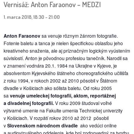
Vernisáž: Anton Faraonov – MEDZI
dobrá
1. marca 2018, 18:30
-
21:00
prax
Anton Faraonov
sa venuje rôznym žánrom fotografie.
práca
Fotenie baletu a tanca je nielen špecifickou oblasťou jeho
kreatívneho snaženia, ale aj príznačným logickým vyústením
odkazy
súvislostí. Anton je pôvodnou profesiou tanečník. Narodil sa
petície
v znamení vodnára 20.1. 1984 na Ukrajine v Kyjeve, je
absolventom Kyjevského štátneho choreografického učilišťa
z
z roku 1994, v rokoch 2002 až 2010 pôsobil v Štátnom
médií
divadle v Košiciach ako sólista baletu. Od roku 2005
sa
venuje umeleckej fotografii, aktom, reportážnej
videá
a divadelnej fotografii.
V roku 2009 študoval voľné
výtvarné umenie na Fakulte umenia Technickej univerzity
vychádzky
v Košiciach. V rozpätí rokov 2010 až 2012 pôsobil
/
v
Slovenskom národnom divadle
ako vedúci online
knihy
a audiovizuálneho oddelenia, kde bol zodpovedný za tvorbu