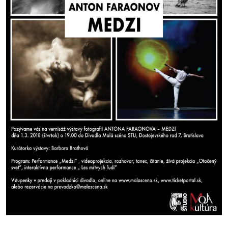
pozvánky
Historický
kalendár
zákony
mestské
časti
kauzy
konania
stavebné
konania
pripomienkové
konania