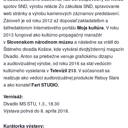
/
spotov SND, výrobu relácie Zo zákulisia SND, spravovanie
výstavy
web stránky a výrobu kamerových záznamov predstavení.
Zároveň je od roku 2012 až doposiaľ zakladateľom a
o
šéfredaktorom Internetového portálu
Moja kultúra
. V roku
nás
2013 fungoval ako kultúrno-propagačný manažér
v
Slovenskom národnom múzeu
a následne sa vrátil do
podpora
Štátneho divadla Košice, kde vytváral dvojtýždenný magazín
Divadlo. Anton sa priebežne venuje grafickému dizajnu
podporte
a audiovizuálnej výrobe, od roku 2016 sa stal vedúcim
nás
kultúrneho vysielania v
Televízii 213
. V súčasnosti sa
realizuje ako vedúci audiovizuálnej produkcie Rebuy Stars
podporili
a ako konateľ
Fart STUDIO.
nás
Vernisáž:
autorské
Divadlo MS STU, 1.3., 18.30
zázemie
Výstava potrvá do 8. apríla 2018.
kontaktujte
Kurátorka výstavy:
nás