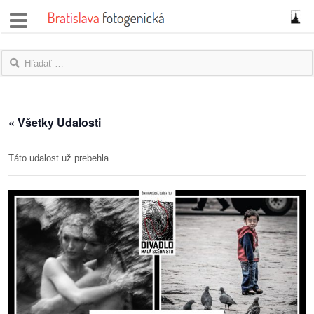
správy
fotoflešky
názory
« Všetky Udalosti
|
blogy
Táto udalost už prebehla.
rozhovory
fotky
protesty
granty