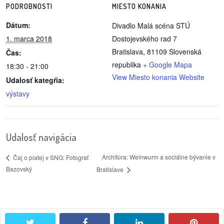
PODROBNOSTI
MIESTO KONANIA
Dátum:
Divadlo Malá scéna STÚ
1. marca 2018
Dostojevského rad 7
Bratislava
,
81109
Slovenská
Čas:
republika
+ Google Mapa
18:30 - 21:00
View Miesto konania Website
Udalosť kategŕia:
výstavy
Udalosť navigácia
Architúra: Weinwurm a sociálne bývanie v
Čaj o piatej v SNG: Fotograf
Bazovský
Bratislave
twitter
facebook
linkedin
pintere