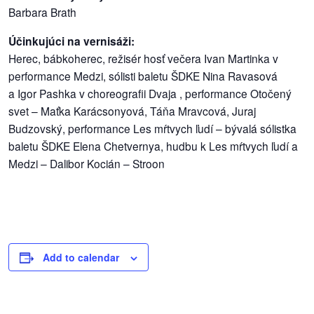
Barbara Brath
reklama
Účinkujúci na vernisáži:
Herec, bábkoherec, režisér hosť večera Ivan Martinka v
performance Medzi, sólisti baletu ŠDKE Nina Ravasová
a Igor Pashka v choreografii Dvaja , performance Otočený
svet – Maťka Karácsonyová, Táňa Mravcová, Juraj
Budzovský, performance Les mŕtvych ľudí – bývalá sólistka
baletu ŠDKE Elena Chetvernya, hudbu k Les mŕtvych ľudí a
Medzi – Dalibor Kocián – Stroon
Add to calendar