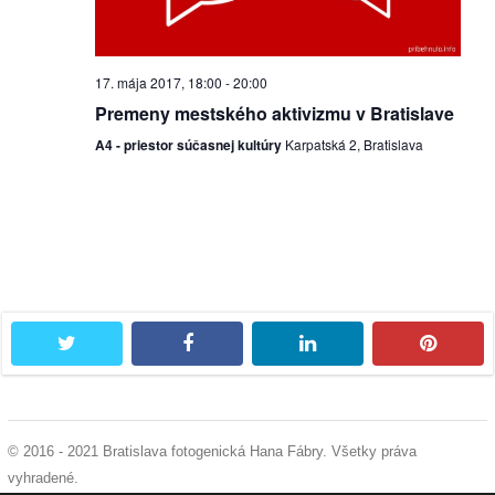
/
výstavy
17. mája 2017, 18:00
-
20:00
o
Premeny mestského aktivizmu v Bratislave
nás
A4 - priestor súčasnej kultúry
Karpatská 2, Bratislava
podpora
podporte
nás
podporili
nás
twitter
facebook
linkedin
pintere
autorské
zázemie
© 2016 - 2021 Bratislava fotogenická Hana Fábry. Všetky práva
kontaktujte
vyhradené.
nás