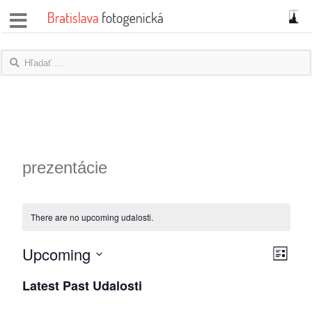
správy
fotoflešky
názory
|
blogy
prezentácie
rozhovory
There are no upcoming udalosti.
fotky
Upcoming
Zobraz
Udalo
protesty
List
Vyberte
Zobra
navigá
Latest Past Udalosti
granty
položku
navigá
dátum.