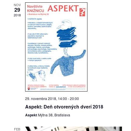
pozvánky
NOV
29
2018
Historický
kalendár
zákony
mestské
časti
kauzy
konania
29. novembra 2018, 14:00
-
20:00
stavebné
Aspekt: Deň otvorených dverí 2018
konania
Aspekt
Mýtna 38, Bratislava
pripomienkové
FEB
konania