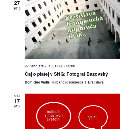
27
2018
dobrá
prax
práca
odkazy
petície
27. februára 2018, 17:00
-
20:00
Čaj o piatej v SNG: Fotograf Bazovský
z
Dom Quo Vadis
Hurbanovo námestie 1, Bratislava
médií
MÁJ
videá
17
2017
vychádzky
/
knihy