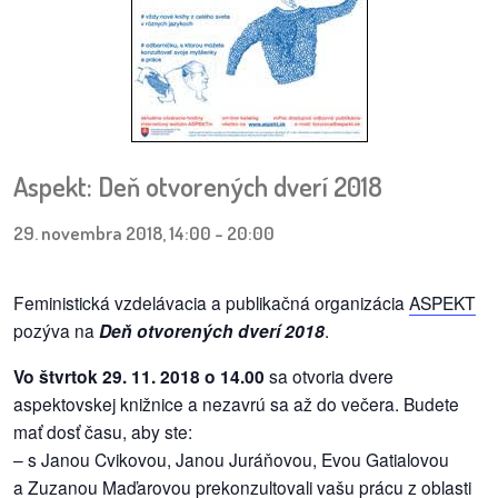
pozvánky
Historický
kalendár
zákony
Aspekt: Deň otvorených dverí 2018
mestské
časti
29. novembra 2018, 14:00
-
20:00
kauzy
Feministická vzdelávacia a publikačná organizácia
ASPEKT
pozýva na
Deň otvorených dverí 2018
.
konania
Vo štvrtok 29. 11. 2018 o 14.00
sa otvoria dvere
stavebné
aspektovskej knižnice a nezavrú sa až do večera. Budete
konania
mať dosť času, aby ste:
– s Janou Cvikovou, Janou Juráňovou, Evou Gatialovou
pripomienkové
a Zuzanou Maďarovou prekonzultovali vašu prácu z oblasti
konania