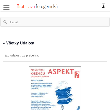
správy
fotoflešky
názory
« Všetky Udalosti
|
blogy
Táto udalost už prebehla.
rozhovory
fotky
protesty
granty