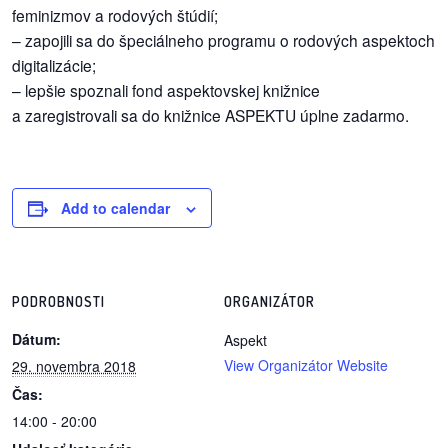
feminizmov a rodových štúdií;
– zapojili sa do špeciálneho programu o rodových aspektoch
dobrá
digitalizácie;
prax
– lepšie spoznali fond aspektovskej knižnice
a zaregistrovali sa do knižnice ASPEKTU úplne zadarmo.
práca
odkazy
Add to calendar
petície
z
médií
PODROBNOSTI
ORGANIZÁTOR
videá
Dátum:
Aspekt
View Organizátor Website
29. novembra 2018
vychádzky
Čas:
/
14:00 - 20:00
knihy