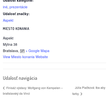
Udalosť kategórie:
/
iné
,
prezentácie
výstavy
Udalosť značky:
o
Aspekt
nás
MIESTO KONANIA
podpora
Aspekt
Mýtna 38
podporte
Bratislava
,
SR
+ Google Mapa
nás
View Miesto konania Website
podporili
nás
Udalosť navigácia
autorské
Júlia Piačková: Iba aby
Finisáž výstavy: Wolfgang von Kempelen –
zázemie
bratislavský da Vinci
farby
kontaktujte
nás