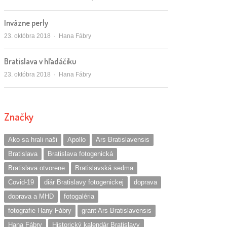
Invázne perly
Autor/ka
23. októbra 2018
Hana Fábry
Bratislava v hľadáčiku
Autor/ka
23. októbra 2018
Hana Fábry
Značky
Ako sa hrali naši
Apollo
Ars Bratislavensis
Bratislava
Bratislava fotogenická
Bratislava otvorene
Bratislavská sedma
Covid-19
diár Bratislavy fotogenickej
doprava
doprava a MHD
fotogaléria
fotografie Hany Fábry
grant Ars Bratislavensis
Hana Fábry
Historický kalendár Bratislavy