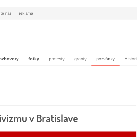
jte nás
reklama
ozhovory
fotky
protesty
granty
pozvánky
Histor
vizmu v Bratislave