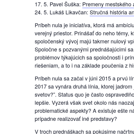
17. 5. Pavel Šuška:
Premeny mestského ak
24. 5. Lukáš Likavčan:
Stručná história a
Príbeh nula je iniciatíva, ktorá má ambíc
verejný priestor. Prinášať do neho témy,
spoločenský vývoj majú takmer nulový vp
Spoločne s pozvanými prednášajúcimi sa
problémov týkajúcich sa spoločnosti i prí
riešeniam, a to i na základe poučenia z h
Príbeh nula sa začal v júni 2015 a prvú lín
2017 sa vynára druhá línia, ktorej jadro
svetov?”. Status quo je často ospravedlňo
lepšie. Vyzerá však svet okolo nás naoza
problematické aspekty? A existuje ešte ná
prípadne realizovať iné predstavy?
V troch prednáškach sa pokúsime načrtn