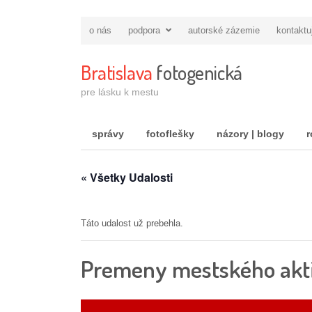
o nás
podpora
autorské zázemie
kontaktu
Bratislava
fotogenická
pre lásku k mestu
správy
fotoflešky
názory | blogy
r
« Všetky Udalosti
Táto udalost už prebehla.
Premeny mestského akti