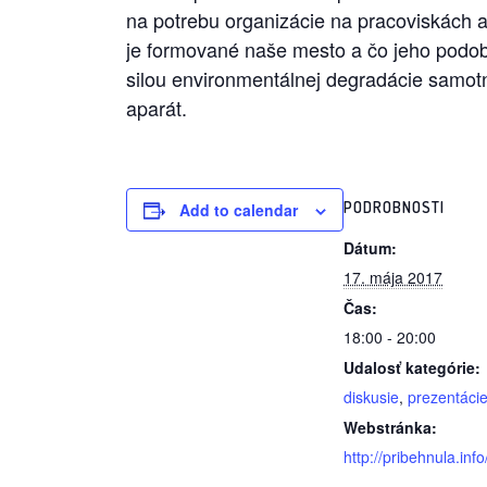
na potrebu organizácie na pracoviskách 
je formované naše mesto a čo jeho podob
silou environmentálnej degradácie samotn
aparát.
PODROBNOSTI
Add to calendar
Dátum:
17. mája 2017
Čas:
18:00 - 20:00
Udalosť kategórie:
diskusie
,
prezentáci
Webstránka:
http://pribehnula.info