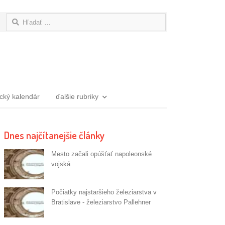
Hľadať:
ický kalendár
ďalšie rubriky
Dnes najčítanejšie články
Mesto začali opúšťať napoleonské
vojská
Počiatky najstaršieho železiarstva v
Bratislave - železiarstvo Pallehner