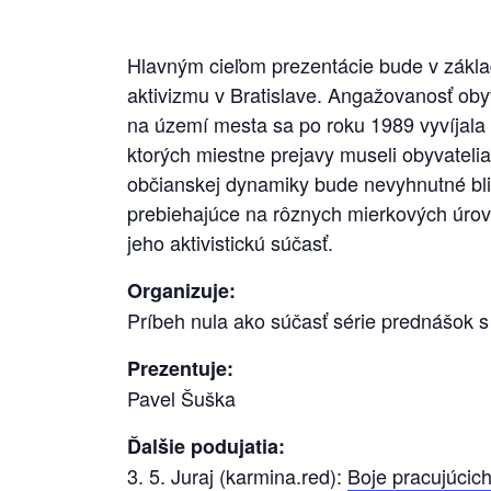
Hlavným cieľom prezentácie bude v zákl
aktivizmu v Bratislave. Angažovanosť oby
na území mesta sa po roku 1989 vyvíjal
ktorých miestne prejavy museli obyvatelia 
občianskej dynamiky bude nevyhnutné bliž
prebiehajúce na rôznych mierkových úrovni
jeho aktivistickú súčasť.
Organizuje:
Príbeh nula ako súčasť série prednášok s
Prezentuje:
Pavel Šuška
Ďalšie podujatia:
3. 5. Juraj (karmina.red):
Boje pracujúcic