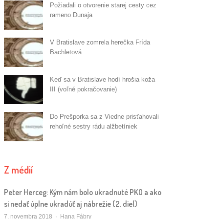
Požiadali o otvorenie starej cesty cez
rameno Dunaja
V Bratislave zomrela herečka Frída
Bachletová
Keď sa v Bratislave hodí hrošia koža
III (voľné pokračovanie)
Do Prešporka sa z Viedne prisťahovali
rehoľné sestry rádu alžbetíniek
Z médií
Peter Herceg: Kým nám bolo ukradnuté PKO a ako
si nedať úplne ukradúť aj nábrežie (2. diel)
Autor/ka
7. novembra 2018
Hana Fábry