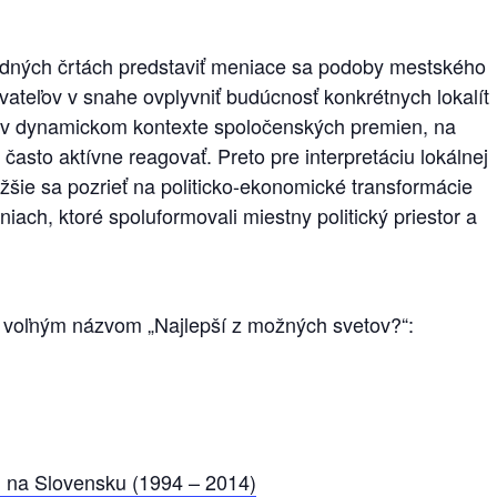
adných črtách predstaviť meniace sa podoby mestského
vateľov v snahe ovplyvniť budúcnosť konkrétnych lokalít
a v dynamickom kontexte spoločenských premien, na
často aktívne reagovať. Preto pre interpretáciu lokálnej
šie sa pozrieť na politicko-ekonomické transformácie
ach, ktoré spoluformovali miestny politický priestor a
 voľ
ným názvom „Najlepší z možných svetov?“:
h na Slovensku (1994 – 2014)