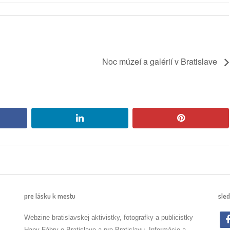
Noc múzeí a galérií v Bratislave
book
linkedin
pinterest
pre lásku k mestu
sled
Webzine bratislavskej aktivistky, fotografky a publicistky
Hany Fábry o Bratislave a pre Bratislavu. Informácie a