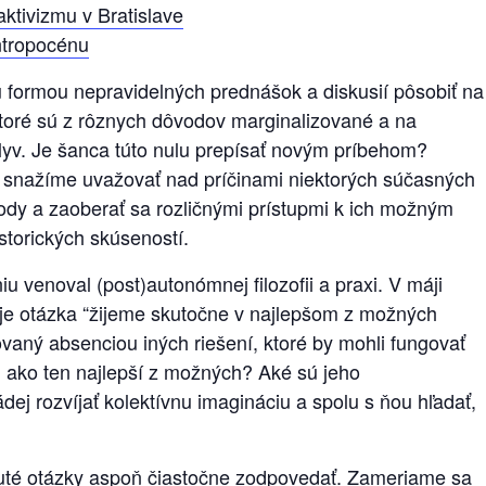
tivizmu v Bratislave
ntropocénu
iu formou nepravidelných prednášok a diskusií pôsobiť na
 ktoré sú z rôznych dôvodov marginalizované a na
lyv. Je šanca túto nulu prepísať novým príbehom?
 snažíme uvažovať nad príčinami niektorých súčasných
rody a zaoberať sa rozličnými prístupmi k ich možným
istorických skúseností.
iu venoval (post)autonómnej filozofii a praxi. V máji
m je otázka “žijeme skutočne v najlepšom z možných
vaný absenciou iných riešení, ktoré by mohli fungovať
j ako ten najlepší z možných? Aké sú jeho
dej rozvíjať kolektívnu imagináciu a spolu s ňou hľadať,
uté otázky aspoň čiastočne zodpovedať. Zameriame sa