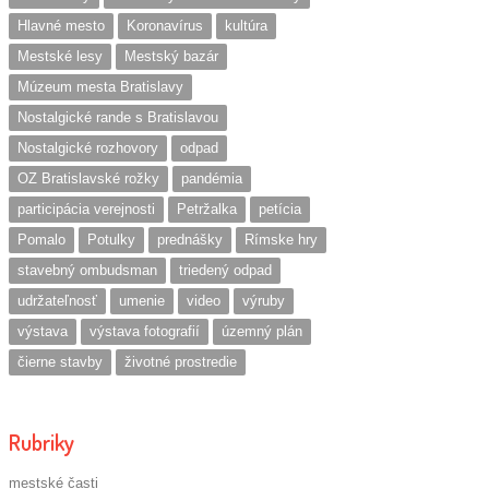
Hlavné mesto
Koronavírus
kultúra
Mestské lesy
Mestský bazár
Múzeum mesta Bratislavy
Nostalgické rande s Bratislavou
Nostalgické rozhovory
odpad
OZ Bratislavské rožky
pandémia
participácia verejnosti
Petržalka
petícia
Pomalo
Potulky
prednášky
Rímske hry
stavebný ombudsman
triedený odpad
udržateľnosť
umenie
video
výruby
výstava
výstava fotografií
územný plán
čierne stavby
životné prostredie
Rubriky
mestské časti