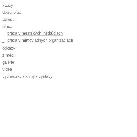
kauzy
dobrá prax
adresár
práca
práca v mestských inštitúciach
práca v mimovládnych organizáciách
odkazy
z médií
galérie
videá
vychádzky / knihy / výstavy