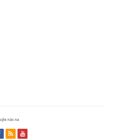
ujte nás na
f
r
y