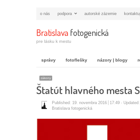
o nás
podpora
autorské zázemie
kontaktu
Bratislava
fotogenická
pre lásku k mestu
správy
fotoflešky
názory | blogy
r
zákony
Štatút hlavného mesta S
Published:
19. novembra 2016
17:49
Updated:
Autor/ka
Bratislava fotogenická