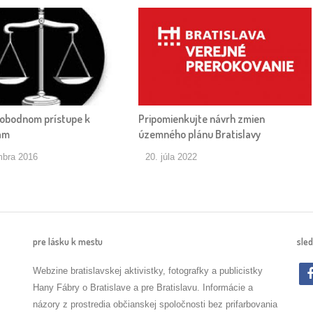
lobodnom prístupe k
Pripomienkujte návrh zmien
ám
územného plánu Bratislavy
mbra 2016
20. júla 2022
pre lásku k mestu
sled
Webzine bratislavskej aktivistky, fotografky a publicistky
Hany Fábry o Bratislave a pre Bratislavu. Informácie a
názory z prostredia občianskej spoločnosti bez prifarbovania