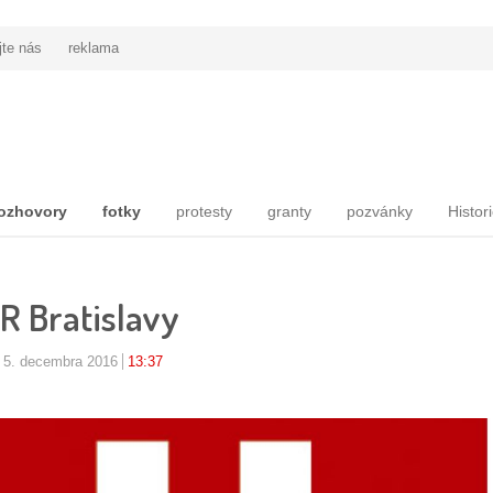
jte nás
reklama
ozhovory
fotky
protesty
granty
pozvánky
Histor
R Bratislavy
 5. decembra 2016
13:37