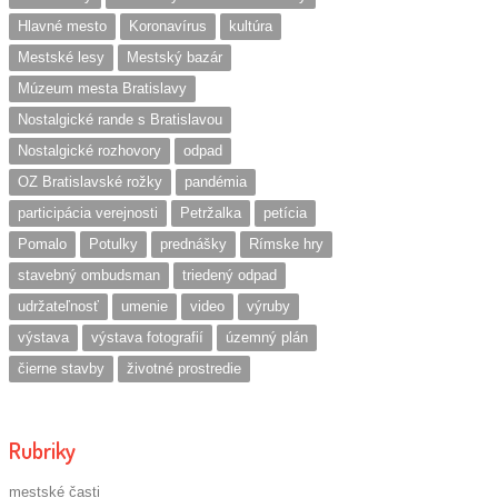
Hlavné mesto
Koronavírus
kultúra
Mestské lesy
Mestský bazár
Múzeum mesta Bratislavy
Nostalgické rande s Bratislavou
Nostalgické rozhovory
odpad
OZ Bratislavské rožky
pandémia
participácia verejnosti
Petržalka
petícia
Pomalo
Potulky
prednášky
Rímske hry
stavebný ombudsman
triedený odpad
udržateľnosť
umenie
video
výruby
výstava
výstava fotografií
územný plán
čierne stavby
životné prostredie
Rubriky
mestské časti