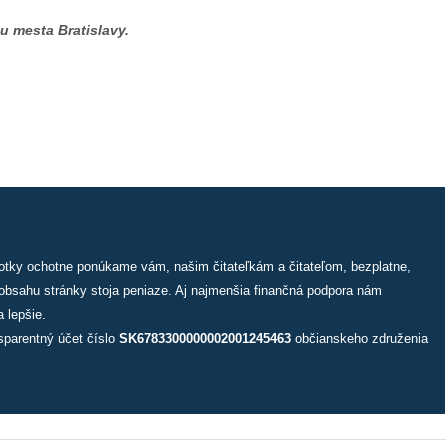
u mesta Bratislavy.
.
fotky ochotne ponúkame vám, našim čitateľkám a čitateľom, bezplatne,
 obsahu stránky stoja peniaze. Aj najmenšia finančná podpora nám
 lepšie.
sparentný účet číslo
SK6783300000002001245463
občianskeho združenia