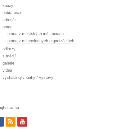
kauzy
dobrá prax
adresár
práca
práca v mestských inštitúciach
práca v mimovládnych organizáciách
odkazy
z médií
galérie
videá
vychádzky / knihy / výstavy
ujte nás na
f
r
y
a
s
o