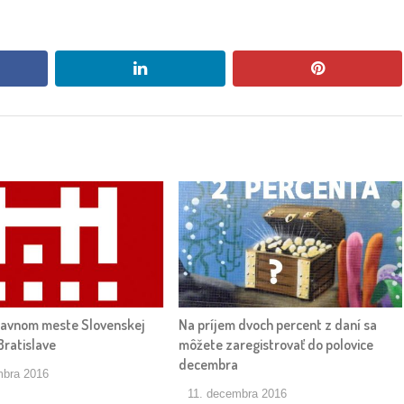
book
linkedin
pinterest
lavnom meste Slovenskej
Na príjem dvoch percent z daní sa
Bratislave
môžete zaregistrovať do polovice
decembra
mbra 2016
11. decembra 2016