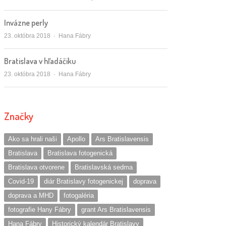
Invázne perly
Autor/ka
23. októbra 2018
Hana Fábry
Bratislava v hľadáčiku
Autor/ka
23. októbra 2018
Hana Fábry
Značky
Ako sa hrali naši
Apollo
Ars Bratislavensis
Bratislava
Bratislava fotogenická
Bratislava otvorene
Bratislavská sedma
Covid-19
diár Bratislavy fotogenickej
doprava
doprava a MHD
fotogaléria
fotografie Hany Fábry
grant Ars Bratislavensis
Hana Fábry
Historický kalendár Bratislavy