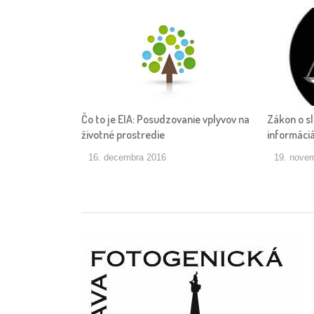
Čo to je EIA: Posudzovanie vplyvov na
Zákon o s
životné prostredie
informáci
16. decembra 2016
19. nove