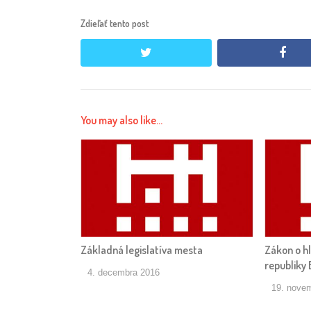
Zdieľať tento post
twitter
face
You may also like...
Základná legislatíva mesta
Zákon o h
republiky 
4. decembra 2016
19. nove