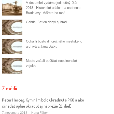
V decembri vydáme jedinečný Diár
2018 - Historické udalosti a osobnosti
Bratislavy. Môžete ho mať...
Gabriel Betlen dobyl aj hrad
Odhalili bustu dlhoročného mestského
archivára Jána Batku
Mesto začali opúšťať napoleonské
vojská
Z médií
Peter Herceg: Kým nám bolo ukradnuté PKO a ako
si nedať úplne ukradúť aj nábrežie (2. diel)
Autor/ka
7. novembra 2018
Hana Fábry