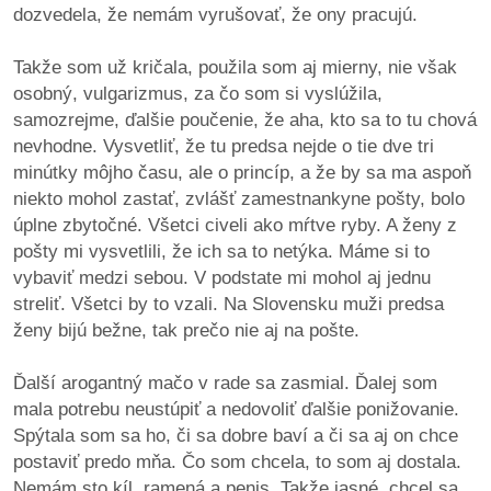
dozvedela, že nemám vyrušovať, že ony pracujú.
reklama
Takže som už kričala, použila som aj mierny, nie však
osobný, vulgarizmus, za čo som si vyslúžila,
samozrejme, ďalšie poučenie, že aha, kto sa to tu chová
nevhodne. Vysvetliť, že tu predsa nejde o tie dve tri
minútky môjho času, ale o princíp, a že by sa ma aspoň
niekto mohol zastať, zvlášť zamestnankyne pošty, bolo
úplne zbytočné. Všetci civeli ako mŕtve ryby. A ženy z
pošty mi vysvetlili, že ich sa to netýka. Máme si to
vybaviť medzi sebou. V podstate mi mohol aj jednu
streliť. Všetci by to vzali. Na Slovensku muži predsa
ženy bijú bežne, tak prečo nie aj na pošte.
Ďalší arogantný mačo v rade sa zasmial. Ďalej som
mala potrebu neustúpiť a nedovoliť ďalšie ponižovanie.
Spýtala som sa ho, či sa dobre baví a či sa aj on chce
postaviť predo mňa. Čo som chcela, to som aj dostala.
Nemám sto kíl, ramená a penis. Takže jasné, chcel sa