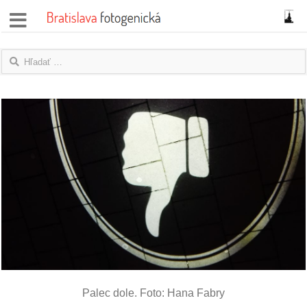
správy
fotoflešky
názory
|
blogy
rozhovory
fotky
protesty
granty
Palec dole. Foto: Hana Fabry