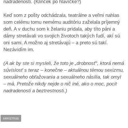
nadradenosti. (Klinček po hlavičke?)
Keď som z pošty odchádzala, teatrálne a veľmi nahlas
som celému tomu nemému auditóriu zaželala príjemný
deň. A v duchu som k želaniu pridala, aby títo páni a
dámy stretávali vo svojich životoch takých ľudí, akí sú
oni sami. A možno aj stretávajú – a preto sú takí.
Nezávidím im.
(A ak by ste si mysleli, že toto je „drobnosť“, ktorá nemá
súvislosť s teraz – konečne – aktuálnou témou sexizmu,
sexuálneho obťažovania a sexuálneho násilia, tak omyl
– má. Pretože nikdy nejde o nič iné, ako o moc, pocit
nadradenosti a beztrestnosti.)
sexizmus