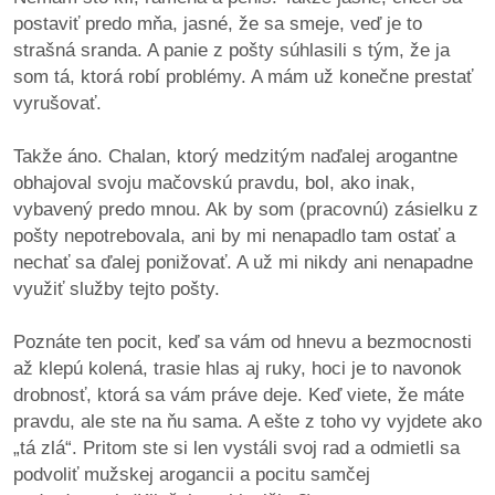
postaviť predo mňa, jasné, že sa smeje, veď je to
strašná sranda. A panie z pošty súhlasili s tým, že ja
som tá, ktorá robí problémy. A mám už konečne prestať
vyrušovať.
Takže áno. Chalan, ktorý medzitým naďalej arogantne
obhajoval svoju mačovskú pravdu, bol, ako inak,
vybavený predo mnou. Ak by som (pracovnú) zásielku z
pošty nepotrebovala, ani by mi nenapadlo tam ostať a
nechať sa ďalej ponižovať. A už mi nikdy ani nenapadne
využiť služby tejto pošty.
Poznáte ten pocit, keď sa vám od hnevu a bezmocnosti
až klepú kolená, trasie hlas aj ruky, hoci je to navonok
drobnosť, ktorá sa vám práve deje. Keď viete, že máte
pravdu, ale ste na ňu sama. A ešte z toho vy vyjdete ako
„tá zlá“. Pritom ste si len vystáli svoj rad a odmietli sa
podvoliť mužskej arogancii a pocitu samčej