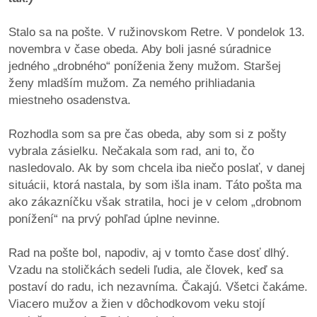
Stalo sa na pošte. V ružinovskom Retre. V pondelok 13.
dobrá
novembra v čase obeda. Aby boli jasné súradnice
prax
jedného „drobného“ poníženia ženy mužom. Staršej
ženy mladším mužom. Za nemého prihliadania
práca
miestneho osadenstva.
odkazy
Rozhodla som sa pre čas obeda, aby som si z pošty
vybrala zásielku. Nečakala som rad, ani to, čo
petície
nasledovalo. Ak by som chcela iba niečo poslať, v danej
situácii, ktorá nastala, by som išla inam. Táto pošta ma
z
ako zákazníčku však stratila, hoci je v celom „drobnom
médií
ponížení“ na prvý pohľad úplne nevinne.
videá
Rad na pošte bol, napodiv, aj v tomto čase dosť dlhý.
Vzadu na stoličkách sedeli ľudia, ale človek, keď sa
vychádzky
postaví do radu, ich nezavníma. Čakajú. Všetci čakáme.
/
Viacero mužov a žien v dôchodkovom veku stojí
knihy