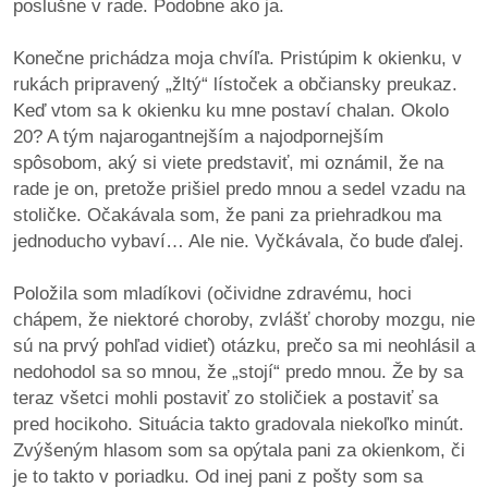
poslušne v rade. Podobne ako ja.
/
výstavy
Konečne prichádza moja chvíľa. Pristúpim k okienku, v
rukách pripravený „žltý“ lístoček a občiansky preukaz.
o
Keď vtom sa k okienku ku mne postaví chalan. Okolo
nás
20? A tým najarogantnejším a najodpornejším
spôsobom, aký si viete predstaviť, mi oznámil, že na
podpora
rade je on, pretože prišiel predo mnou a sedel vzadu na
stoličke. Očakávala som, že pani za priehradkou ma
podporte
jednoducho vybaví… Ale nie. Vyčkávala, čo bude ďalej.
nás
Položila som mladíkovi (očividne zdravému, hoci
podporili
chápem, že niektoré choroby, zvlášť choroby mozgu, nie
nás
sú na prvý pohľad vidieť) otázku, prečo sa mi neohlásil a
nedohodol sa so mnou, že „stojí“ predo mnou. Že by sa
autorské
teraz všetci mohli postaviť zo stoličiek a postaviť sa
zázemie
pred hocikoho. Situácia takto gradovala niekoľko minút.
Zvýšeným hlasom som sa opýtala pani za okienkom, či
kontaktujte
je to takto v poriadku. Od inej pani z pošty som sa
nás