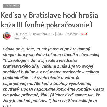
pozvánky
názory | blogy
Keď sa v Bratislave hodí hrošia
Historický
kalendár
koža III (voľné pokračovanie)
zákony
Published:
15. novembra 2017
8:36
Updated:
8:38
Hana Fábry
mestské
časti
Sánka dole, šéfe, to nie je len vtipný reklamný
slogan, ktorý sa ujal v bežnom slovníku slovenskej
kauzy
“frazeológie”. Je to aj realita všedného
bratislavského dňa. Väčšina z nás žije vo svojej
konania
sociálnej bubline a v nej máme tendencie – celkom
pochopiteľné – si svoje okolie utvárať čo
najpríjemnejšie. Ale keď z bubliny vykukneme,
stavebné
chytľavý slogan nadobudne konkrétne kontúry. Často
konania
nie práve príjemné, žiaľ. (Alebo: Keď samec vie, že
ženy je možné ponižovať, lebo na Slovensku je to
pripomienkové
tak.)
konania