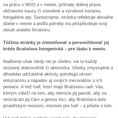
na prácu v MVO a v meste, príklady dobrej praxe,
občianske kauzy či stavebné a výrubové konania,
dobrá
fotogalérie atp. Samozrejme, stránka reflektuje aktuálne
prax
dianie v meste a podľa potreby mu prispôsobuje svoj
obsah a/alebo štruktúru.
práca
Túžbou stránky je zhmotňovať a personifikovať jej
odkazy
krédo Bratislava fotogenická – pre lásku k mestu
petície
Nadšenie však nikdy nie je všetko, vie to každý
skúsený dobrovoľník či aktivistka. Všetky zmysluplné a
z
dlhodobo udržateľné aktivity potrebujú okrem
médií
entuziazmu a nápadov aj svojich mecenášov a ich
peniaze. A tiež ľudí, ktorí majú Bratislavu radi. Vás,
videá
ktorým záleží na tom, aby nemizla jej pamäť, aby sa
nestrácalo jej čaro a genius loci, aby Bratislava bola
vychádzky
priateľským mestom, mestom pre ľudí – a píšete o tom.
/
knihy