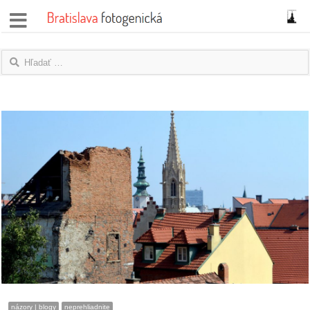
správy
fotoflešky
názory
|
blogy
rozhovory
fotky
protesty
granty
názory | blogy
neprehliadnite