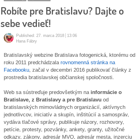
pozvánky
Robíte pre Bratislavu? Dajte o
Historický
sebe vedieť!
kalendár
Published:
27. marca 2018
13:06
zákony
Hana Fábry
Bratislavský webzine Bratislava fotogenická, ktorému od
mestské
roku 2011 predchádzala
rovnomenná stránka na
časti
Facebooku
, začal v decembri 2016 publikovať články z
prostredia bratislavskej občianskej spoločnosti.
kauzy
Web sa sústreďuje predovšetkým na
informácie o
konania
Bratislave, z Bratislavy a pre Bratislavu
od
bratislavských mimovládnych organizácií, aktívnych
stavebné
jednotlivcov, iniciatív a skupín, inštitúcií a samospráv,
konania
vydáva tlačové správy, publikuje názory, rozhovory,
petície, protesty, pozvánky, ankety, granty, užitočné
pripomienkové
odkazy, zákony, adresár MVO, adresár mesta, inzerciu
konania