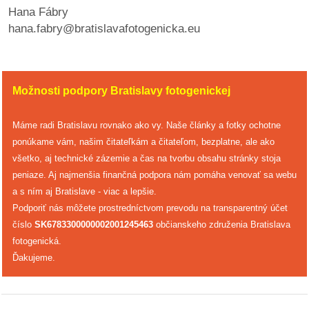
Hana Fábry
hana.fabry@bratislavafotogenicka.eu
Možnosti podpory Bratislavy fotogenickej
Máme radi Bratislavu rovnako ako vy. Naše články a fotky ochotne
ponúkame vám, našim čitateľkám a čitateľom, bezplatne, ale ako
všetko, aj technické zázemie a čas na tvorbu obsahu stránky stoja
peniaze. Aj najmenšia finančná podpora nám pomáha venovať sa webu
a s ním aj Bratislave - viac a lepšie.
Podporiť nás môžete prostredníctvom prevodu na transparentný účet
číslo
SK6783300000002001245463
občianskeho združenia Bratislava
fotogenická.
Ďakujeme.