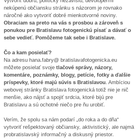
Vytvoriť dobrú, politicky nezávislú, devolopermi
/
nekúpenú občiansku stránku s názorom je rovnako
výstavy
náročné ako vytvoriť dobré mienkotvorné noviny.
Obraciam sa preto na vás s prosbou a zároveň s
o
ponukou pre Bratislavu fotogenickú písať a dávať o
nás
sebe vedieť. Pomôžeme tak sebe i Bratislave.
podpora
Čo a kam posielať?
Na adresu hana.fabry@ bratislavafotogenicka.eu
podporte
môžete posielať svoje
tlačové správy, názory,
nás
komentáre, poznámky, blogy, petície, fotky a ďalšie
príspevky, ktoré majú súvis s Bratislavou
. Ambíciou
podporili
webovej stránky Bratislava fotogenická totiž nie je nič
nás
menšie, ako nájsť a spojiť srdcia, ktoré bijú pre
Bratislavu a sú ochotné niečo pre ňu urobiť.
autorské
zázemie
Verím, že spolu sa nám podarí „do roka a do dňa“
vytvoriť rešpektovaný občiansky, aktivistický, ale najmä
kontaktujte
probratislavský informačný a diskusný priestor.
nás