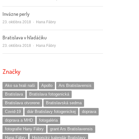
Invázne perly
Autor/ka
23. októbra 2018
Hana Fábry
Bratislava v hľadáčiku
Autor/ka
23. októbra 2018
Hana Fábry
Značky
Ako sa hrali naši
Apollo
Ars Bratislavensis
Bratislava
Bratislava fotogenická
Bratislava otvorene
Bratislavská sedma
Covid-19
diár Bratislavy fotogenickej
doprava
doprava a MHD
fotogaléria
fotografie Hany Fábry
grant Ars Bratislavensis
Hana Fábry
Historický kalendár Bratislavy