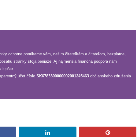
fotky ochotne ponúkame vám, našim čitateľkám a čitateľom, bezplatne,
 obsahu stránky stoja peniaze. Aj najmenšia finančná podpora nám
 lepšie.
sparentný účet číslo
SK6783300000002001245463
občianskeho združenia
book
linkedin
pinterest