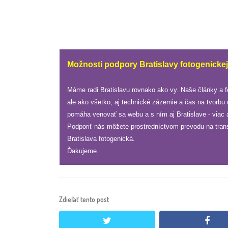
Možnosti podpory Bratislavy fotogenickej
Máme radi Bratislavu rovnako ako vy. Naše články a 
ale ako všetko, aj technické zázemie a čas na tvorbu
pomáha venovať sa webu a s ním aj Bratislave - viac a
Podporiť nás môžete prostredníctvom prevodu na tran
Bratislava fotogenická.
Ďakujeme.
Zdieľať tento post
twitter
face