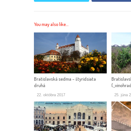
You may also like...
Bratislavská sedma – štyridsiata
Bratislav
druhá
(„vinohrad
22. októbra 2017
25. júna 