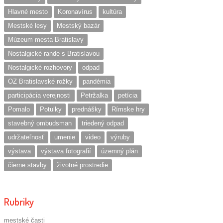
Hlavné mesto
Koronavírus
kultúra
Mestské lesy
Mestský bazár
Múzeum mesta Bratislavy
Nostalgické rande s Bratislavou
Nostalgické rozhovory
odpad
OZ Bratislavské rožky
pandémia
participácia verejnosti
Petržalka
petícia
Pomalo
Potulky
prednášky
Rímske hry
stavebný ombudsman
triedený odpad
udržateľnosť
umenie
video
výruby
výstava
výstava fotografií
územný plán
čierne stavby
životné prostredie
Rubriky
mestské časti