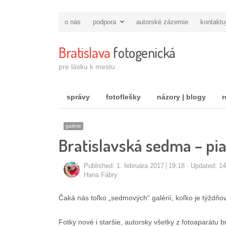
o nás
podpora
autorské zázemie
kontaktu
Bratislava
fotogenická
pre lásku k mestu
správy
fotoflešky
názory | blogy
r
galérie
Bratislavská sedma – pi
Published:
1. februára 2017
19:18
Updated: 1
Autor/ka
Hana Fábry
Čaká nás toľko „sedmových“ galérií, koľko je týždňov 
Fotky nové i staršie, autorsky všetky z fotoaparátu