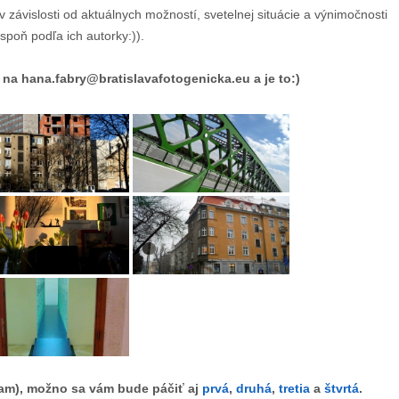
 v závislosti od aktuálnych možností, svetelnej situácie a výnimočnosti
spoň podľa ich autorky:)).
na hana.fabry@bratislavafotogenicka.eu a je to:)
úfam), možno sa vám bude páčiť aj
prvá
,
druhá
,
tretia
a
štvrtá
.