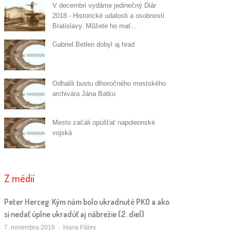
V decembri vydáme jedinečný Diár
2018 - Historické udalosti a osobnosti
Bratislavy. Môžete ho mať...
Gabriel Betlen dobyl aj hrad
Odhalili bustu dlhoročného mestského
archivára Jána Batku
Mesto začali opúšťať napoleonské
vojská
Z médií
Peter Herceg: Kým nám bolo ukradnuté PKO a ako
si nedať úplne ukradúť aj nábrežie (2. diel)
Autor/ka
7. novembra 2018
Hana Fábry