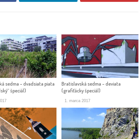
ská sedma – dvadsiata piata
Bratislavská sedma – deviata
ský“ špeciál)
(grafiťácky špeciál)
2017
1. marca 2017