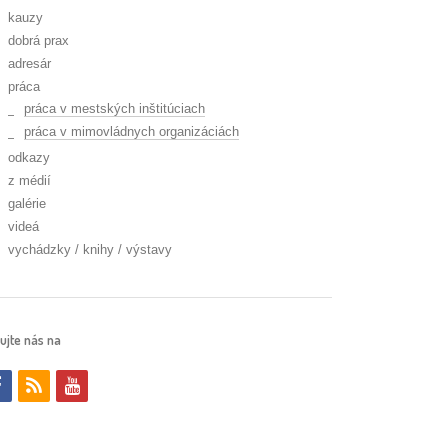
kauzy
dobrá prax
adresár
práca
práca v mestských inštitúciach
práca v mimovládnych organizáciách
odkazy
z médií
galérie
videá
vychádzky / knihy / výstavy
ujte nás na
f
r
y
a
s
o