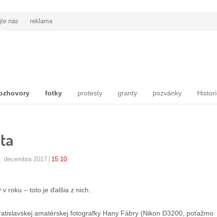
jte nás
reklama
ozhovory
fotky
protesty
granty
pozvánky
Histor
ata
4. decembra 2017
15:10
v roku – toto je ďalšia z nich.
 bratislavskej amatérskej fotografky Hany Fábry (Nikon D3200, poťažmo