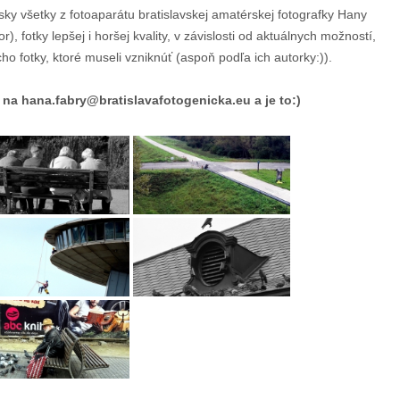
rsky všetky z fotoaparátu bratislavskej amatérskej fotografky Hany
fotky lepšej i horšej kvality, v závislosti od aktuálnych možností,
o fotky, ktoré museli vzniknúť (aspoň podľa ich autorky:)).
na hana.fabry@bratislavafotogenicka.eu a je to:)