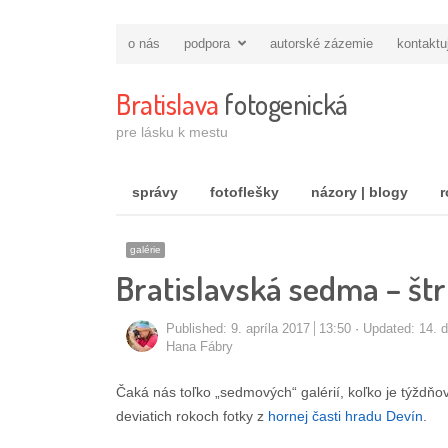
o nás
podpora
autorské zázemie
kontaktu
Bratislava
fotogenická
pre lásku k mestu
správy
fotoflešky
názory | blogy
r
galérie
Bratislavská sedma – št
Published:
9. apríla 2017
13:50
Updated: 14. 
Autor/ka
Hana Fábry
Čaká nás toľko „sedmových“ galérií, koľko je týždňov 
deviatich rokoch fotky z
hornej časti hradu Devín
.