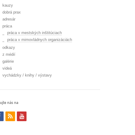
kauzy
dobrá prax
adresár
práca
práca v mestských inštitúciach
práca v mimovládnych organizáciách
odkazy
z médií
galérie
videá
vychádzky / knihy / výstavy
ujte nás na
f
r
y
a
s
o