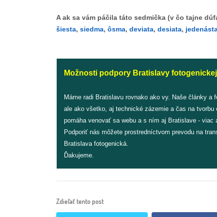
A ak sa vám páčila táto sedmička (v čo tajne d
šiesta
,
siedma
,
ôsma
,
deviata
,
desiata
,
jedenást
Možnosti podpory Bratislavy fotogenickej
Máme radi Bratislavu rovnako ako vy. Naše články a 
ale ako všetko, aj technické zázemie a čas na tvorbu
pomáha venovať sa webu a s ním aj Bratislave - viac a
Podporiť nás môžete prostredníctvom prevodu na tran
Bratislava fotogenická.
Ďakujeme.
Zdieľať tento post