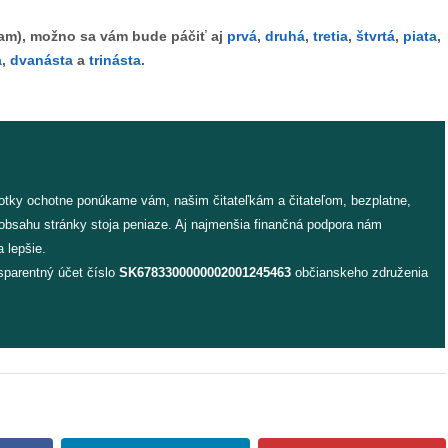
úfam), možno sa vám bude páčiť aj
prvá
,
druhá
,
tretia
,
štvrtá
,
piata
,
a
,
dvanásta
a
trinásta
.
fotky ochotne ponúkame vám, našim čitateľkám a čitateľom, bezplatne,
 obsahu stránky stoja peniaze. Aj najmenšia finančná podpora nám
 lepšie.
sparentný účet číslo
SK6783300000002001245463
občianskeho združenia