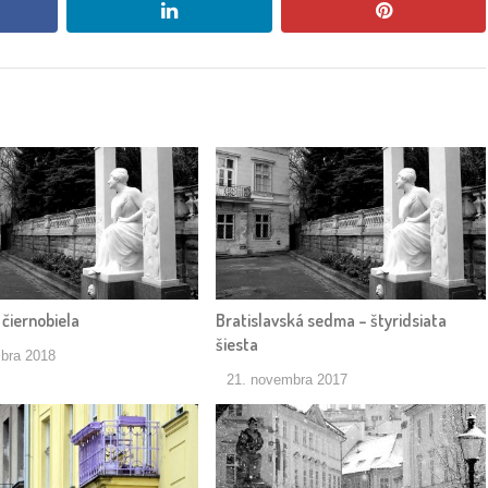
book
linkedin
pinterest
 čiernobiela
Bratislavská sedma – štyridsiata
šiesta
bra 2018
21. novembra 2017