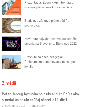
Prezentácia: Zborník Architektúra a
územné plánovanie koncernu Baťa
Bratislava získava právo súdiť a
popravovať
Navštívte najväčší festival súčasného
umenia na Slovensku, Bielu noc 2022
Prešpurčina ešče nezgegla!
Prešpurácke pomenovania miestnych
lokalít
Z médií
Peter Herceg: Kým nám bolo ukradnuté PKO a ako
si nedať úplne ukradúť aj nábrežie (2. diel)
Autor/ka
7. novembra 2018
Hana Fábry