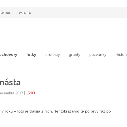
jte nás
reklama
ozhovory
fotky
protesty
granty
pozvánky
Histor
rnásta
decembra 2017
15:03
v roku – toto je ďalšia z nich. Tentokrát uvidíte po prvý raz po