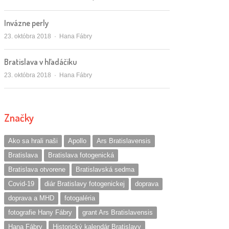
Invázne perly
Autor/ka
23. októbra 2018
Hana Fábry
Bratislava v hľadáčiku
Autor/ka
23. októbra 2018
Hana Fábry
Značky
Ako sa hrali naši
Apollo
Ars Bratislavensis
Bratislava
Bratislava fotogenická
Bratislava otvorene
Bratislavská sedma
Covid-19
diár Bratislavy fotogenickej
doprava
doprava a MHD
fotogaléria
fotografie Hany Fábry
grant Ars Bratislavensis
Hana Fábry
Historický kalendár Bratislavy