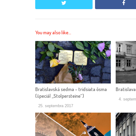
twitter
face
You may also like...
Bratislavská sedma – tridsiata ôsma
Bratislava
(špeciál „Stolpersteine“)
4. septem
25. septembra 2017