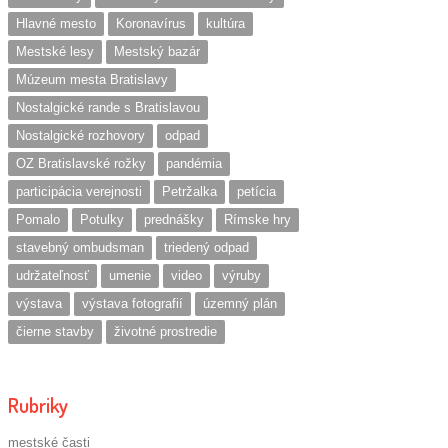
Hlavné mesto
Koronavírus
kultúra
Mestské lesy
Mestský bazár
Múzeum mesta Bratislavy
Nostalgické rande s Bratislavou
Nostalgické rozhovory
odpad
OZ Bratislavské rožky
pandémia
participácia verejnosti
Petržalka
petícia
Pomalo
Potulky
prednášky
Rímske hry
stavebný ombudsman
triedený odpad
udržateľnosť
umenie
video
výruby
výstava
výstava fotografií
územný plán
čierne stavby
životné prostredie
Rubriky
mestské časti