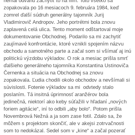
nemal odvahu zachytiť to na film. Toto všetko sa
/
zopakovala po 16 mesiacoch 9. februára 1984, keď
výstavy
zomrel ďalší súdruh generálny tajomník Jurij
Vladimirovič Andropov. Jeho portrétmi bola znovu
o
zaplavená celá ulica. Tento moment odštartoval moje
nás
dokumentovanie Obchodnej. Podarilo sa mi zachytiť
zaujímavé konfrontácie, ktoré vznikli spojením názvu
podpora
obchodu a samotného parte a začal som si všímať aj inú
politickú výzdobu výkladov. O rok a mesiac prišla smrť
podporte
ďalšieho generálneho tajomníka Konstantina Ustinoviča
nás
Černenka a situácia na Obchodnej sa znovu
zopakovala. Ľudia chodili okolo obchodov a nevšímali si
podporili
súvislosti. Fotenie výkladov sa mi odvtedy stalo
nás
poslaním. Tá insitná úprimnosť aranžérov bola
jedinečná, niektorí ako keby súťažili v hľadaní „nových
autorské
foriem agitácie“, iní to odbili „aby bolo“. Potom prišla
zázemie
Novembrová Nežná a ja som zase fotil. Zdalo sa, že
môžem s projektom skončiť, ale v akejsi zotrvačnosti
kontaktujte
som to nedokázal. Sedel som v „kine“ a začal pozerať
nás