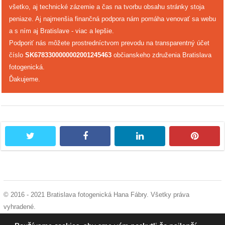
všetko, aj technické zázemie a čas na tvorbu obsahu stránky stoja
peniaze. Aj najmenšia finančná podpora nám pomáha venovať sa webu
a s ním aj Bratislave - viac a lepšie.
Podporiť nás môžete prostredníctvom prevodu na transparentný účet
číslo
SK6783300000002001245463
občianskeho združenia Bratislava
fotogenická.
Ďakujeme.
twitter
facebook
linkedin
pintere
© 2016 - 2021 Bratislava fotogenická Hana Fábry. Všetky práva
vyhradené.
podmienky používania
|
ochrana osobných údajov
|
súhlas s používaním