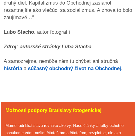
druhý diel. Kapitalizmus do Obchodnej zasiahol
razantnejšie ako vlečúci sa socializmus. A znova to bolo
reklama
zaujímavé…”
Ľubo Stacho
, autor fotografií
Zdroj: autorské stránky Ľuba Stacha
A samozrejme, nemôže nám tu chýbať ani stručná
história
a
súčasný obchodný život na Obchodnej
.
Možnosti podpory Bratislavy fotogenickej
Máme radi Bratislavu rovnako ako vy. Naše články a fotky ochotne
ponúkame vám, našim čitateľkám a čitateľom, bezplatne, ale ako