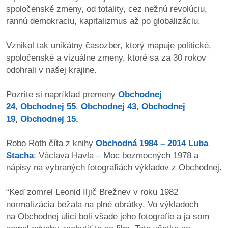
spoločenské zmeny, od totality, cez nežnú revolúciu,
rannú demokraciu, kapitalizmus až po globalizáciu.
dobrá
prax
Vznikol tak unikátny časozber, ktorý mapuje politické,
spoločenské a vizuálne zmeny, ktoré sa za 30 rokov
práca
odohrali v našej krajine.
odkazy
Pozrite si napríklad premeny
Obchodnej
24
,
Obchodnej 55
,
Obchodnej 43
,
Obchodnej
petície
19
,
Obchodnej 15.
z
Robo Roth číta z knihy
Obchodná 1984 – 2014 Ľuba
médií
Stacha
: Václava Havla – Moc bezmocných 1978 a
nápisy na vybraných fotografiách výkladov z Obchodnej.
videá
“Keď zomrel Leonid Iľjič Brežnev v roku 1982
vychádzky
normalizácia bežala na plné obrátky. Vo výkladoch
/
na Obchodnej ulici boli všade jeho fotografie a ja som
knihy