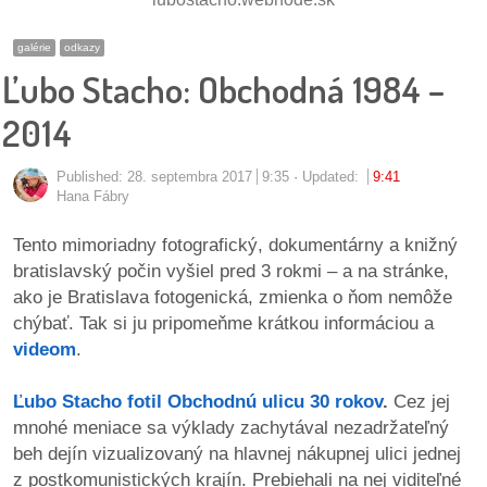
pozvánky
galérie
odkazy
Historický
Ľubo Stacho: Obchodná 1984 –
kalendár
2014
zákony
Published:
28. septembra 2017
9:35
Updated:
9:41
mestské
Hana Fábry
časti
Tento mimoriadny fotografický, dokumentárny a knižný
bratislavský počin vyšiel pred 3 rokmi – a na stránke,
kauzy
ako je Bratislava fotogenická, zmienka o ňom nemôže
chýbať. Tak si ju pripomeňme krátkou informáciou a
konania
videom
.
stavebné
Ľubo Stacho fotil Obchodnú ulicu 30 rokov
.
Cez jej
konania
mnohé meniace sa výklady zachytával nezadržateľný
beh dejín vizualizovaný na hlavnej nákupnej ulici jednej
pripomienkové
z postkomunistických krajín. Prebiehali na nej viditeľné
konania