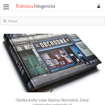
správy
fotoflešky
názory
|
blogy
rozhovory
fotky
protesty
granty
Obálka knihy Ľuba Stacha Obchodná. Zdroj:
lubostacho.webnode.sk