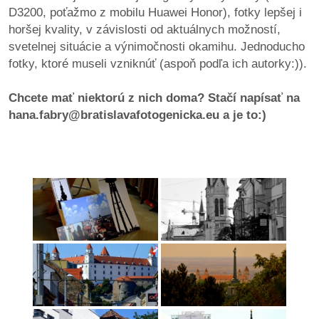
pozvánky
D3200, poťažmo z mobilu Huawei Honor), fotky lepšej i
horšej kvality, v závislosti od aktuálnych možností,
Historický
svetelnej situácie a výnimočnosti okamihu. Jednoducho
kalendár
fotky, ktoré museli vzniknúť (aspoň podľa ich autorky:)).
zákony
Chcete mať niektorú z nich doma? Stačí napísať na
hana.fabry@bratislavafotogenicka.eu a je to:)
mestské
časti
kauzy
konania
stavebné
konania
pripomienkové
konania