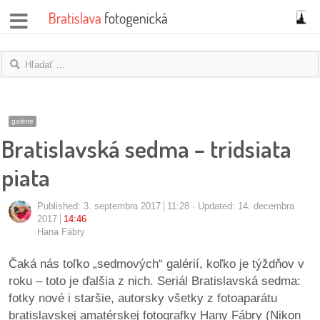
správy
fotoflešky
názory
galérie
Bratislavská sedma – tridsiata
|
blogy
piata
rozhovory
Published:
3. septembra 2017
11:28
Updated: 14. decembra
2017
14:46
fotky
Hana Fábry
protesty
Čaká nás toľko „sedmových“ galérií, koľko je týždňov v
roku – toto je ďalšia z nich. Seriál Bratislavská sedma:
granty
fotky nové i staršie, autorsky všetky z fotoaparátu
bratislavskej amatérskej fotografky Hany Fábry (Nikon