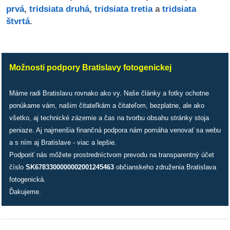
/
prvá
,
tridsiata druhá
,
tridsiata tretia
a
tridsiata
výstavy
štvrtá
.
o
nás
Možnosti podpory Bratislavy fotogenickej
podpora
Máme radi Bratislavu rovnako ako vy. Naše články a fotky ochotne
podporte
ponúkame vám, našim čitateľkám a čitateľom, bezplatne, ale ako
nás
všetko, aj technické zázemie a čas na tvorbu obsahu stránky stoja
peniaze. Aj najmenšia finančná podpora nám pomáha venovať sa webu
podporili
a s ním aj Bratislave - viac a lepšie.
nás
Podporiť nás môžete prostredníctvom prevodu na transparentný účet
číslo
SK6783300000002001245463
občianskeho združenia Bratislava
autorské
fotogenická.
zázemie
Ďakujeme.
kontaktujte
nás