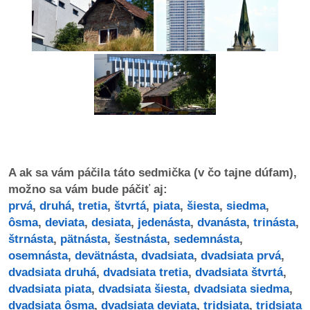
dobrá
prax
práca
odkazy
petície
A ak sa vám páčila táto sedmička (v čo tajne dúfam),
z
možno sa vám bude páčiť aj:
médií
prvá
,
druhá
,
tretia
,
štvrtá
,
piata
,
šiesta
,
siedma
,
ôsma
,
deviata
,
desiata
,
jedenásta
,
dvanásta
,
trinásta
,
videá
štrnásta
,
pätnásta
,
šestnásta
,
sedemnásta
,
osemnásta
,
devätnásta
,
dvadsiata
,
dvadsiata prvá
,
vychádzky
dvadsiata druhá
,
dvadsiata tretia
,
dvadsiata štvrtá
,
/
dvadsiata piata
,
dvadsiata šiesta
,
dvadsiata siedma
,
knihy
dvadsiata ôsma
,
dvadsiata deviata
,
tridsiata
,
tridsiata