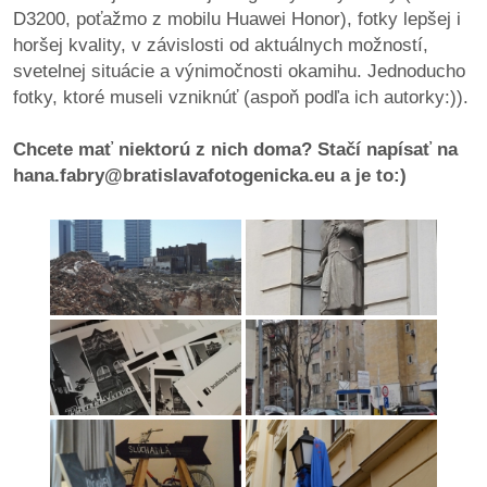
pozvánky
D3200, poťažmo z mobilu Huawei Honor), fotky lepšej i
horšej kvality, v závislosti od aktuálnych možností,
Historický
svetelnej situácie a výnimočnosti okamihu. Jednoducho
kalendár
fotky, ktoré museli vzniknúť (aspoň podľa ich autorky:)).
zákony
Chcete mať niektorú z nich doma? Stačí napísať na
hana.fabry@bratislavafotogenicka.eu a je to:)
mestské
časti
kauzy
konania
stavebné
konania
pripomienkové
konania