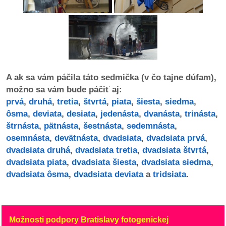
dobrá
prax
práca
A ak sa vám páčila táto sedmička (v čo tajne dúfam),
odkazy
možno sa vám bude páčiť aj:
prvá
,
druhá
,
tretia
,
štvrtá
,
piata
,
šiesta
,
siedma
,
petície
ôsma
,
deviata
,
desiata
,
jedenásta
,
dvanásta
,
trinásta
,
štrnásta
,
pätnásta
,
šestnásta
,
sedemnásta
,
z
osemnásta
,
devätnásta
,
dvadsiata
,
dvadsiata prvá
,
médií
dvadsiata druhá
,
dvadsiata tretia
,
dvadsiata štvrtá
,
dvadsiata piata
,
dvadsiata šiesta
,
dvadsiata siedma
,
videá
dvadsiata ôsma
,
dvadsiata deviata
a
tridsiata
.
vychádzky
/
knihy
Možnosti podpory Bratislavy fotogenickej