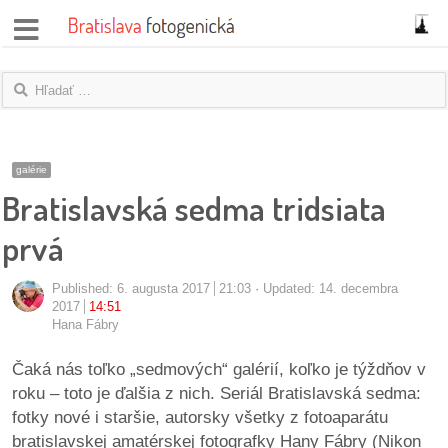
správy
fotoflešky
názory
galérie
Bratislavská sedma tridsiata
|
blogy
prvá
rozhovory
Published:
6. augusta 2017
21:03
Updated: 14. decembra
2017
14:51
fotky
Hana Fábry
protesty
Čaká nás toľko „sedmových“ galérií, koľko je týždňov v
roku – toto je ďalšia z nich. Seriál Bratislavská sedma:
granty
fotky nové i staršie, autorsky všetky z fotoaparátu
bratislavskej amatérskej fotografky Hany Fábry (Nikon