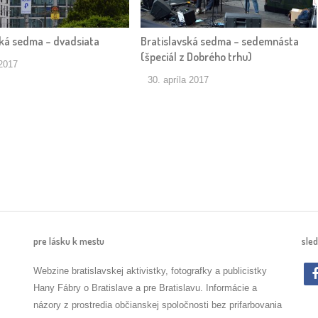
ská sedma – dvadsiata
Bratislavská sedma – sedemnásta
(špeciál z Dobrého trhu)
2017
30. apríla 2017
pre lásku k mestu
sled
Webzine bratislavskej aktivistky, fotografky a publicistky
Hany Fábry o Bratislave a pre Bratislavu. Informácie a
názory z prostredia občianskej spoločnosti bez prifarbovania