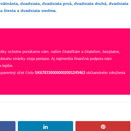
evätnásta
,
dvadsiata
,
dvadsiata prvá
,
dvadsiata druhá
,
dvadsiata
a šiesta
a
dvadsiata siedma
.
fotky ochotne ponúkame vám, našim čitateľkám a čitateľom, bezplatne,
 obsahu stránky stoja peniaze. Aj najmenšia finančná podpora nám
 lepšie.
sparentný účet číslo
SK6783300000002001245463
občianskeho združenia
book
linkedin
pinterest