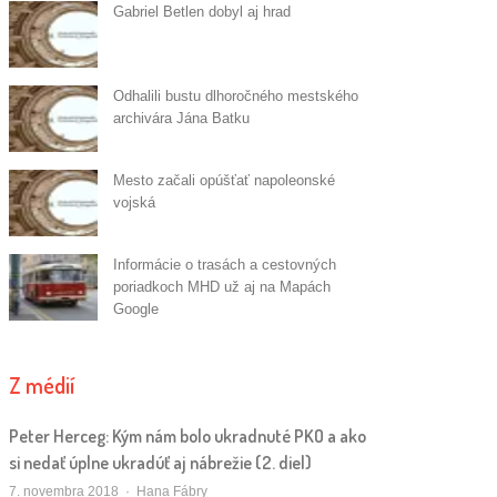
Gabriel Betlen dobyl aj hrad
Odhalili bustu dlhoročného mestského
archivára Jána Batku
Mesto začali opúšťať napoleonské
vojská
Informácie o trasách a cestovných
poriadkoch MHD už aj na Mapách
Google
Z médií
Peter Herceg: Kým nám bolo ukradnuté PKO a ako
si nedať úplne ukradúť aj nábrežie (2. diel)
Autor/ka
7. novembra 2018
Hana Fábry