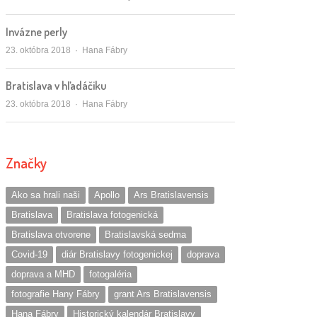
Invázne perly
Autor/ka
23. októbra 2018
Hana Fábry
Bratislava v hľadáčiku
Autor/ka
23. októbra 2018
Hana Fábry
Značky
Ako sa hrali naši
Apollo
Ars Bratislavensis
Bratislava
Bratislava fotogenická
Bratislava otvorene
Bratislavská sedma
Covid-19
diár Bratislavy fotogenickej
doprava
doprava a MHD
fotogaléria
fotografie Hany Fábry
grant Ars Bratislavensis
Hana Fábry
Historický kalendár Bratislavy