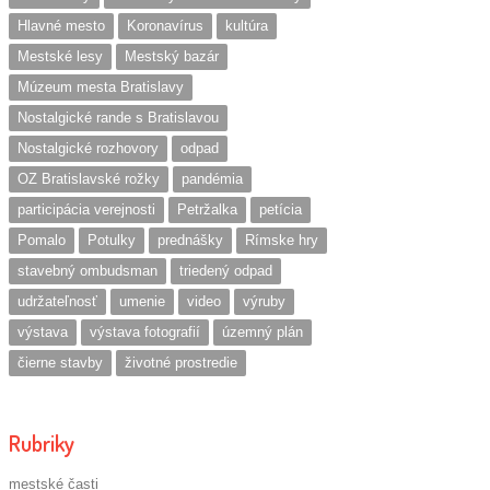
Hlavné mesto
Koronavírus
kultúra
Mestské lesy
Mestský bazár
Múzeum mesta Bratislavy
Nostalgické rande s Bratislavou
Nostalgické rozhovory
odpad
OZ Bratislavské rožky
pandémia
participácia verejnosti
Petržalka
petícia
Pomalo
Potulky
prednášky
Rímske hry
stavebný ombudsman
triedený odpad
udržateľnosť
umenie
video
výruby
výstava
výstava fotografií
územný plán
čierne stavby
životné prostredie
Rubriky
mestské časti