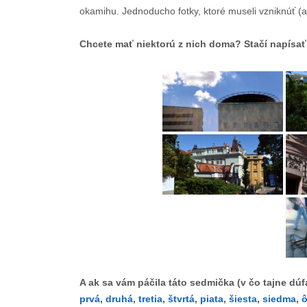
okamihu. Jednoducho fotky, ktoré museli vzniknúť (a
Chcete mať niektorú z nich doma? Stačí napísať 
A ak sa vám páčila táto sedmička (v čo tajne dú
prvá
,
druhá
,
tretia
,
štvrtá
,
piata
,
šiesta
,
siedma
,