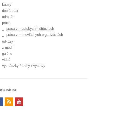
kauzy
dobrá prax
adresár
práca
práca v mestských inštitúciach
práca v mimovládnych organizáciách
odkazy
z médií
galérie
videá
vychádzky / knihy / výstavy
ujte nás na
f
r
y
a
s
o