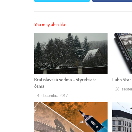
You may also like...
Bratislavská sedma – štyridsiata
Ľubo Stac
ôsma
28. sept
4. decembra 2017