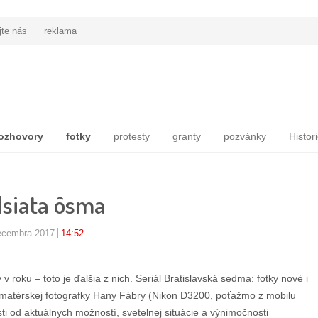
jte nás
reklama
ozhovory
fotky
protesty
granty
pozvánky
Histor
dsiata ôsma
ecembra 2017
14:52
v roku – toto je ďalšia z nich. Seriál Bratislavská sedma: fotky nové i
j amatérskej fotografky Hany Fábry (Nikon D3200, poťažmo z mobilu
osti od aktuálnych možností, svetelnej situácie a výnimočnosti