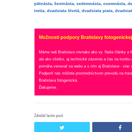
pätnásta
,
šestnásta
,
sedemnásta
,
osemnásta
,
d
tretia
,
dvadsiata štvrtá
,
dvadsiata piata
,
dvadsiat
Možnosti podpory Bratislavy fotogenickej
Máme radi Bratislavu rovnako ako vy. Naše články a 
ale ako všetko, aj technické zázemie a čas na tvorbu
pomáha venovať sa webu a s ním aj Bratislave - viac a
Podporiť nás môžete prostredníctvom prevodu na tran
Bratislava fotogenická.
Ďakujeme.
Zdieľať tento post
twitter
face