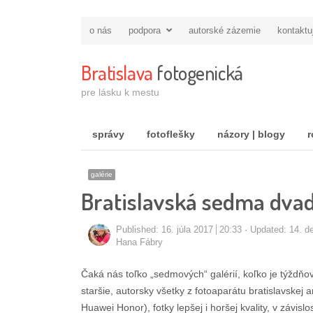
o nás
podpora
autorské zázemie
kontaktu
Bratislava
fotogenická
pre lásku k mestu
správy
fotoflešky
názory | blogy
r
galérie
Bratislavská sedma dva
Published:
16. júla 2017
20:33
Updated: 14. d
Autor/ka
Hana Fábry
Čaká nás toľko „sedmových“ galérií, koľko je týždňov 
staršie, autorsky všetky z fotoaparátu bratislavske
Huawei Honor), fotky lepšej i horšej kvality, v závisl