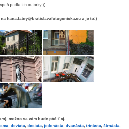
spoň podľa ich autorky:)).
na hana.fabry@bratislavafotogenicka.eu a je to:)
fam), možno sa vám bude páčiť aj:
ôsma
,
deviata
,
desiata
,
jedenásta
,
dvanásta
,
trinásta
,
štrnásta
,