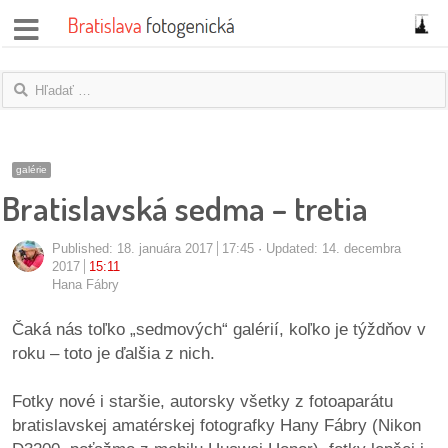
správy
fotoflešky
názory
galérie
Bratislavská sedma – tretia
|
blogy
Published:
18. januára 2017
17:45
Updated: 14. decembra
rozhovory
2017
15:11
Hana Fábry
fotky
Čaká nás toľko „sedmových“ galérií, koľko je týždňov v
roku – toto je ďalšia z nich.
protesty
Fotky nové i staršie, autorsky všetky z fotoaparátu
granty
bratislavskej amatérskej fotografky Hany Fábry (Nikon