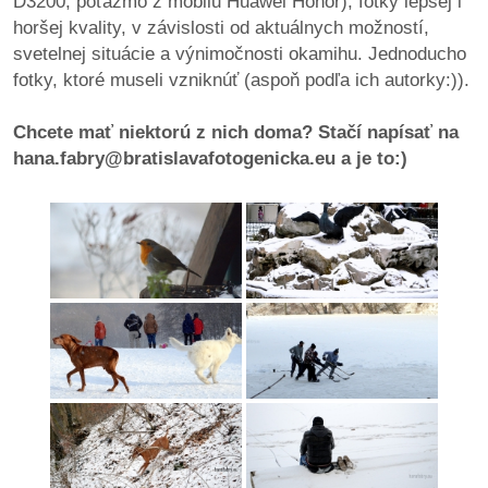
D3200, poťažmo z mobilu Huawei Honor), fotky lepšej i
pozvánky
horšej kvality, v závislosti od aktuálnych možností,
svetelnej situácie a výnimočnosti okamihu. Jednoducho
Historický
fotky, ktoré museli vzniknúť (aspoň podľa ich autorky:)).
kalendár
Chcete mať niektorú z nich doma? Stačí napísať na
zákony
hana.fabry@bratislavafotogenicka.eu a je to:)
mestské
časti
kauzy
konania
stavebné
konania
pripomienkové
konania