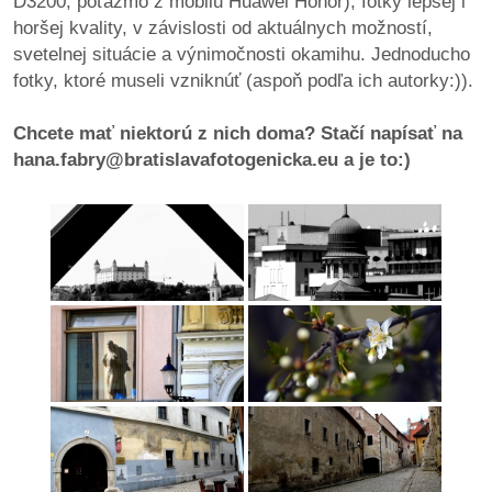
D3200, poťažmo z mobilu Huawei Honor), fotky lepšej i
pozvánky
horšej kvality, v závislosti od aktuálnych možností,
svetelnej situácie a výnimočnosti okamihu. Jednoducho
Historický
fotky, ktoré museli vzniknúť (aspoň podľa ich autorky:)).
kalendár
Chcete mať niektorú z nich doma? Stačí napísať na
zákony
hana.fabry@bratislavafotogenicka.eu a je to:)
mestské
časti
kauzy
konania
stavebné
konania
pripomienkové
konania