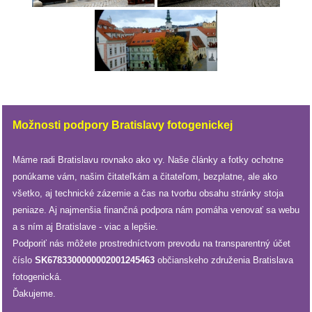
dobrá
prax
práca
odkazy
Možnosti podpory Bratislavy fotogenickej
petície
Máme radi Bratislavu rovnako ako vy. Naše články a fotky ochotne
ponúkame vám, našim čitateľkám a čitateľom, bezplatne, ale ako
z
všetko, aj technické zázemie a čas na tvorbu obsahu stránky stoja
médií
peniaze. Aj najmenšia finančná podpora nám pomáha venovať sa webu
a s ním aj Bratislave - viac a lepšie.
videá
Podporiť nás môžete prostredníctvom prevodu na transparentný účet
číslo
SK6783300000002001245463
občianskeho združenia Bratislava
vychádzky
fotogenická.
/
Ďakujeme.
knihy