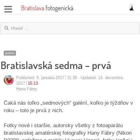
správy
fotoflešky
názory
galérie
Bratislavská sedma – prvá
|
blogy
Published:
5. januára 2017
11:39
Updated: 14. decembra
rozhovory
2017
15:13
Hana Fábry
fotky
Čaká nás toľko „sedmových“ galérií, koľko je týždňov v
roku – toto je prvá z nich.
protesty
Fotky nové i staršie, autorsky všetky z fotoaparátu
granty
bratislavskej amatérskej fotografky Hany Fábry (Nikon